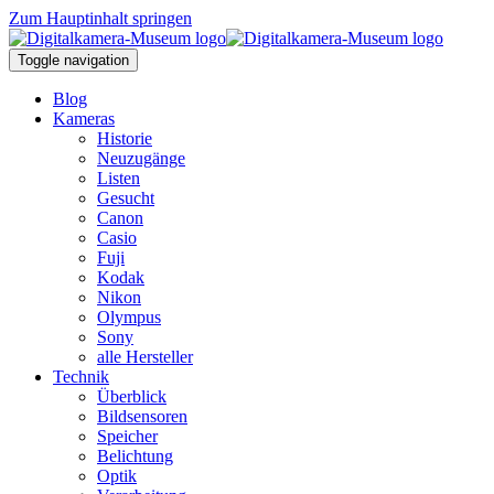
Zum Hauptinhalt springen
Toggle navigation
Blog
Kameras
Historie
Neuzugänge
Listen
Gesucht
Canon
Casio
Fuji
Kodak
Nikon
Olympus
Sony
alle Hersteller
Technik
Überblick
Bildsensoren
Speicher
Belichtung
Optik