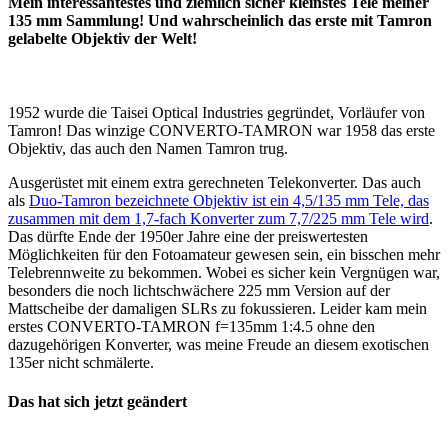
Mein interessantestes und ziemlich sicher kleinstes Tele meiner
135 mm Sammlung! Und wahrscheinlich das erste mit Tamron
gelabelte Objektiv der Welt!
1952 wurde die Taisei Optical Industries gegründet, Vorläufer von
Tamron! Das winzige CONVERTO-TAMRON war 1958 das erste
Objektiv, das auch den Namen Tamron trug.
Ausgerüstet mit einem extra gerechneten Telekonverter. Das auch
als
Duo-Tamron bezeichnete Objektiv ist ein 4,5/135 mm Tele, das
zusammen mit dem 1,7-fach Konverter zum 7,7/225 mm Tele wird
.
Das dürfte Ende der 1950er Jahre eine der preiswertesten
Möglichkeiten für den Fotoamateur gewesen sein, ein bisschen mehr
Telebrennweite zu bekommen. Wobei es sicher kein Vergnügen war,
besonders die noch lichtschwächere 225 mm Version auf der
Mattscheibe der damaligen SLRs zu fokussieren. Leider kam mein
erstes CONVERTO-TAMRON f=135mm 1:4.5 ohne den
dazugehörigen Konverter, was meine Freude an diesem exotischen
135er nicht schmälerte.
Das hat sich jetzt geändert