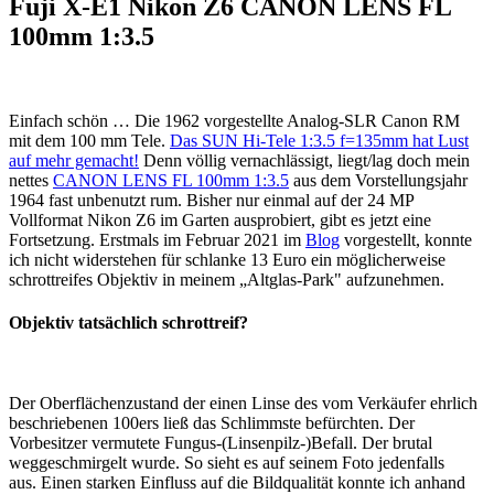
Fuji X-E1 Nikon Z6 CANON LENS FL
100mm 1:3.5
Einfach schön … Die 1962 vorgestellte Analog-SLR Canon RM
mit dem 100 mm Tele.
Das SUN Hi-Tele 1:3.5 f=135mm hat Lust
auf mehr gemacht!
Denn völlig vernachlässigt, liegt/lag doch mein
nettes
CANON LENS FL 100mm 1:3.5
aus dem Vorstellungsjahr
1964 fast unbenutzt rum. Bisher nur einmal auf der 24 MP
Vollformat Nikon Z6 im Garten ausprobiert, gibt es jetzt eine
Fortsetzung. Erstmals im Februar 2021 im
Blog
vorgestellt, konnte
ich nicht widerstehen für schlanke 13 Euro ein möglicherweise
schrottreifes Objektiv in meinem „Altglas-Park" aufzunehmen.
Objektiv tatsächlich schrottreif?
Der Oberflächenzustand der einen Linse des vom Verkäufer ehrlich
beschriebenen 100ers ließ das Schlimmste befürchten. Der
Vorbesitzer vermutete Fungus-(Linsenpilz-)Befall. Der brutal
weggeschmirgelt wurde. So sieht es auf seinem Foto jedenfalls
aus. Einen starken Einfluss auf die Bildqualität konnte ich anhand