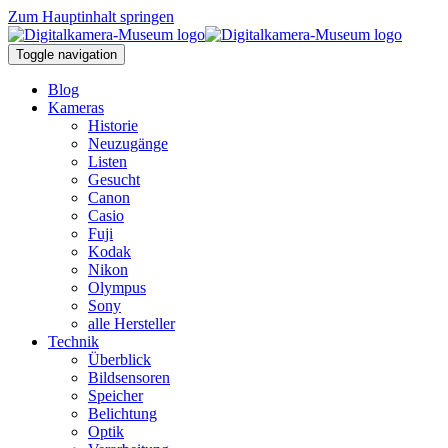
Zum Hauptinhalt springen
Toggle navigation
Blog
Kameras
Historie
Neuzugänge
Listen
Gesucht
Canon
Casio
Fuji
Kodak
Nikon
Olympus
Sony
alle Hersteller
Technik
Überblick
Bildsensoren
Speicher
Belichtung
Optik