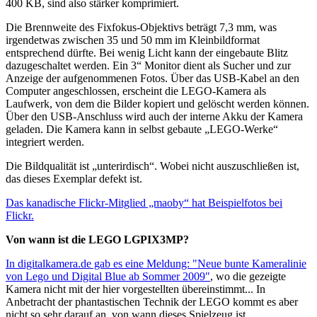
400 KB, sind also stärker komprimiert.
Die Brennweite des Fixfokus-Objektivs beträgt 7,3 mm, was
irgendetwas zwischen 35 und 50 mm im Kleinbildformat
entsprechend dürfte. Bei wenig Licht kann der eingebaute Blitz
dazugeschaltet werden. Ein 3“ Monitor dient als Sucher und zur
Anzeige der aufgenommenen Fotos. Über das USB-Kabel an den
Computer angeschlossen, erscheint die LEGO-Kamera als
Laufwerk, von dem die Bilder kopiert und gelöscht werden können.
Über den USB-Anschluss wird auch der interne Akku der Kamera
geladen. Die Kamera kann in selbst gebaute „LEGO-Werke“
integriert werden.
Die Bildqualität ist „unterirdisch“. Wobei nicht auszuschließen ist,
das dieses Exemplar defekt ist.
Das kanadische Flickr-Mitglied „maoby“ hat Beispielfotos bei
Flickr.
Von wann ist die LEGO LGPIX3MP?
In digitalkamera.de gab es eine Meldung: "Neue bunte Kameralinie
von Lego und Digital Blue ab Sommer 2009"
, wo die gezeigte
Kamera nicht mit der hier vorgestellten übereinstimmt... In
Anbetracht der phantastischen Technik der LEGO kommt es aber
nicht so sehr darauf an, von wann dieses Spielzeug ist...