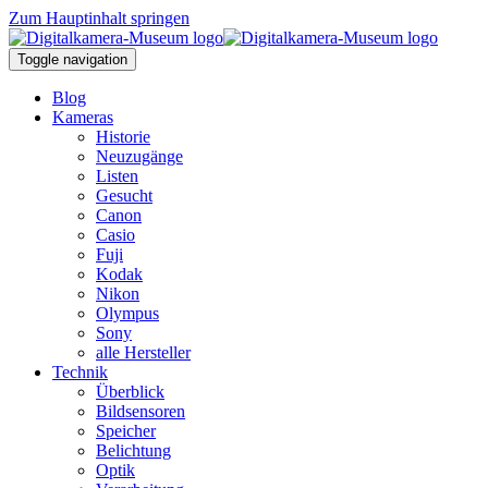
Zum Hauptinhalt springen
Toggle navigation
Blog
Kameras
Historie
Neuzugänge
Listen
Gesucht
Canon
Casio
Fuji
Kodak
Nikon
Olympus
Sony
alle Hersteller
Technik
Überblick
Bildsensoren
Speicher
Belichtung
Optik