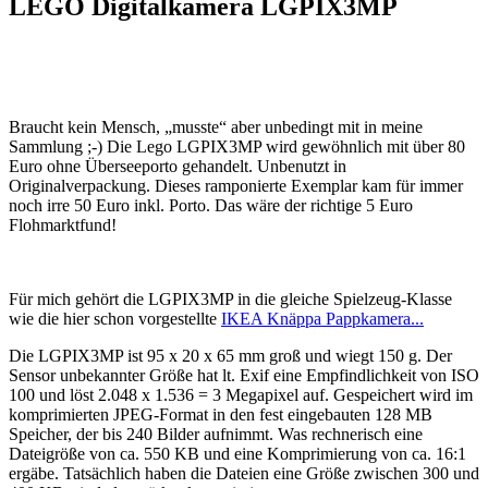
LEGO Digitalkamera LGPIX3MP
Braucht kein Mensch, „musste“ aber unbedingt mit in meine
Sammlung ;-) Die Lego LGPIX3MP wird gewöhnlich mit über 80
Euro ohne Überseeporto gehandelt. Unbenutzt in
Originalverpackung. Dieses ramponierte Exemplar kam für immer
noch irre 50 Euro inkl. Porto. Das wäre der richtige 5 Euro
Flohmarktfund!
Für mich gehört die LGPIX3MP in die gleiche Spielzeug-Klasse
wie die hier schon vorgestellte
IKEA Knäppa Pappkamera...
Die LGPIX3MP ist 95 x 20 x 65 mm groß und wiegt 150 g. Der
Sensor unbekannter Größe hat lt. Exif eine Empfindlichkeit von ISO
100 und löst 2.048 x 1.536 = 3 Megapixel auf. Gespeichert wird im
komprimierten JPEG-Format in den fest eingebauten 128 MB
Speicher, der bis 240 Bilder aufnimmt. Was rechnerisch eine
Dateigröße von ca. 550 KB und eine Komprimierung von ca. 16:1
ergäbe. Tatsächlich haben die Dateien eine Größe zwischen 300 und