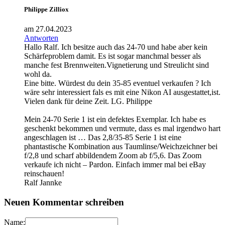
Philippe Zilliox
am 27.04.2023
Antworten
Hallo Ralf. Ich besitze auch das 24-70 und habe aber kein
Schärfeproblem damit. Es ist sogar manchmal besser als
manche fest Brennweiten.Vignetierung und Streulicht sind
wohl da.
Eine bitte. Würdest du dein 35-85 eventuel verkaufen ? Ich
wäre sehr interessiert fals es mit eine Nikon AI ausgestattet,ist.
Vielen dank für deine Zeit. LG. Philippe
Mein 24-70 Serie 1 ist ein defektes Exemplar. Ich habe es
geschenkt bekommen und vermute, dass es mal irgendwo hart
angeschlagen ist … Das 2,8/35-85 Serie 1 ist eine
phantastische Kombination aus Taumlinse/Weichzeichner bei
f/2,8 und scharf abbildendem Zoom ab f/5,6. Das Zoom
verkaufe ich nicht – Pardon. Einfach immer mal bei eBay
reinschauen!
Ralf Jannke
Neuen Kommentar schreiben
Name: