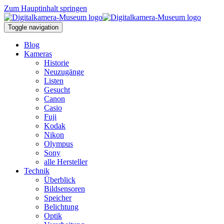
Zum Hauptinhalt springen
Toggle navigation
Blog
Kameras
Historie
Neuzugänge
Listen
Gesucht
Canon
Casio
Fuji
Kodak
Nikon
Olympus
Sony
alle Hersteller
Technik
Überblick
Bildsensoren
Speicher
Belichtung
Optik