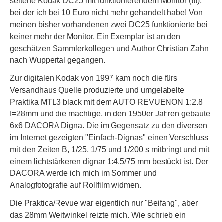
seltene Kodak DC25 mit funktionierendem Monitor (!!!),
bei der ich bei 10 Euro nicht mehr gehandelt habe! Von
meinen bisher vorhandenen zwei DC25 funktionierte bei
keiner mehr der Monitor. Ein Exemplar ist an den
geschätzen Sammlerkollegen und Author Christian Zahn
nach Wuppertal gegangen.
Zur digitalen Kodak von 1997 kam noch die fürs
Versandhaus Quelle produzierte und umgelabelte
Praktika MTL3 black mit dem AUTO REVUENON 1:2.8
f=28mm und die mächtige, in den 1950er Jahren gebaute
6x6 DACORA Digna. Die im Gegensatz zu den diversen
im Internet gezeigten "Einfach-Dignas" einen Verschluss
mit den Zeiten B, 1/25, 1/75 und 1/200 s mitbringt und mit
einem lichtstärkeren dignar 1:4.5/75 mm bestückt ist. Der
DACORA werde ich mich im Sommer und
Analogfotografie auf Rollfilm widmen.
Die Praktica/Revue war eigentlich nur "Beifang", aber
das 28mm Weitwinkel reizte mich. Wie schrieb ein