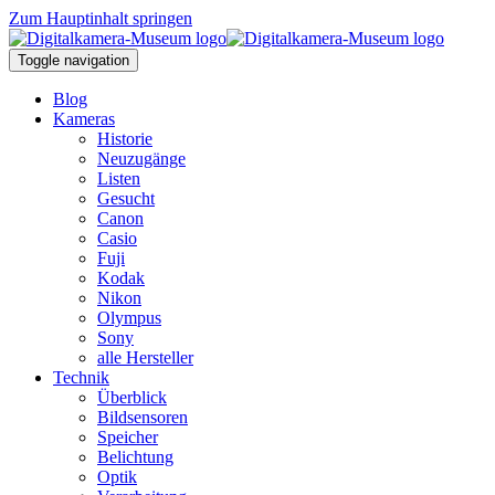
Zum Hauptinhalt springen
Toggle navigation
Blog
Kameras
Historie
Neuzugänge
Listen
Gesucht
Canon
Casio
Fuji
Kodak
Nikon
Olympus
Sony
alle Hersteller
Technik
Überblick
Bildsensoren
Speicher
Belichtung
Optik