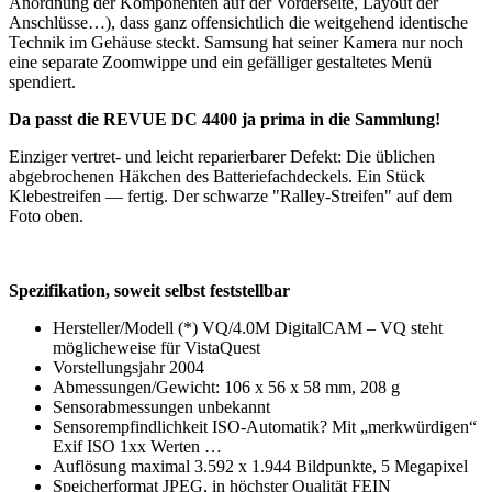
Anordnung der Komponenten auf der Vorderseite, Layout der
Anschlüsse…), dass ganz offensichtlich die weitgehend identische
Technik im Gehäuse steckt. Samsung hat seiner Kamera nur noch
eine separate Zoomwippe und ein gefälliger gestaltetes Menü
spendiert.
Da passt die REVUE DC 4400 ja prima in die Sammlung!
Einziger vertret- und leicht reparierbarer Defekt: Die üblichen
abgebrochenen Häkchen des Batteriefachdeckels. Ein Stück
Klebestreifen — fertig. Der schwarze "Ralley-Streifen" auf dem
Foto oben.
Spezifikation, soweit selbst feststellbar
Hersteller/Modell (*) VQ/4.0M DigitalCAM – VQ steht
möglicheweise für VistaQuest
Vorstellungsjahr 2004
Abmessungen/Gewicht: 106 x 56 x 58 mm, 208 g
Sensorabmessungen unbekannt
Sensorempfindlichkeit ISO-Automatik? Mit „merkwürdigen“
Exif ISO 1xx Werten …
Auflösung maximal 3.592 x 1.944 Bildpunkte, 5 Megapixel
Speicherformat JPEG, in höchster Qualität FEIN