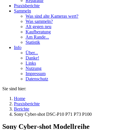
Reparatur
Praxisberichte
Sammeln
Was sind alte Kameras wert?
Was sammeln?
Alt gegen neu
Kaufberatung
Am Rande...
Statistik
Info
Über...
Danke!
Links
Nutzung
Impressum
Datenschutz
Sie sind hier:
Home
Praxisberichte
Berichte
Sony Cyber-shot DSC-P10 P71 P73 P100
Sony Cyber-shot Modellreihe