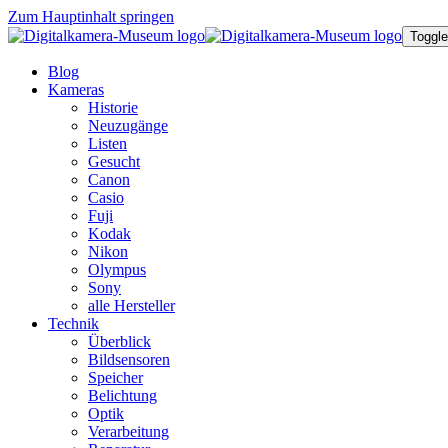
Zum Hauptinhalt springen
Toggle
Blog
Kameras
Historie
Neuzugänge
Listen
Gesucht
Canon
Casio
Fuji
Kodak
Nikon
Olympus
Sony
alle Hersteller
Technik
Überblick
Bildsensoren
Speicher
Belichtung
Optik
Verarbeitung