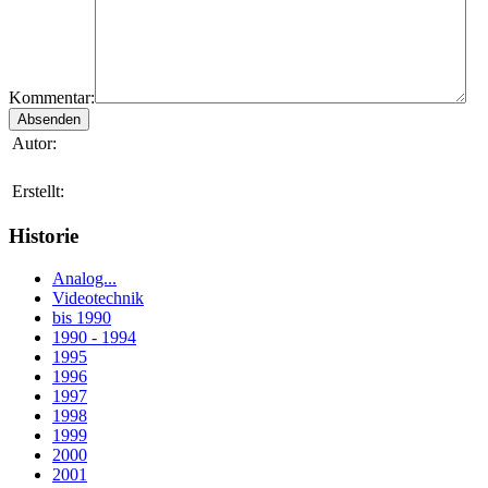
Kommentar:
Autor:
Erstellt:
Historie
Analog...
Videotechnik
bis 1990
1990 - 1994
1995
1996
1997
1998
1999
2000
2001