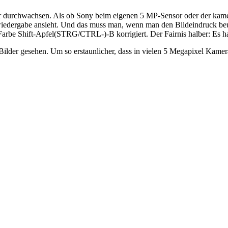
r durchwachsen. Als ob Sony beim eigenen 5 MP-Sensor oder der kamera
rwiedergabe ansieht. Und das muss man, wenn man den Bildeindruck be
e Shift-Apfel(STRG/CTRL-)-B korrigiert. Der Fairnis halber: Es hatt
lder gesehen. Um so erstaunlicher, dass in vielen 5 Megapixel Kamer