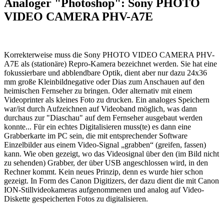
Analoger "Photoshop": Sony PHOTO
VIDEO CAMERA PHV-A7E
Korrekterweise muss die Sony PHOTO VIDEO CAMERA PHV-
A7E als (stationäre) Repro-Kamera bezeichnet werden. Sie hat eine
fokussierbare und abblendbare Optik, dient aber nur dazu 24x36
mm große Kleinbildnegative oder Dias zum Anschauen auf den
heimischen Fernseher zu bringen. Oder alternativ mit einem
Videoprinter als kleines Foto zu drucken. Ein analoges Speichern
war/ist durch Aufzeichnen auf Videoband möglich, was dann
durchaus zur "Diaschau" auf dem Fernseher ausgebaut werden
konnte... Für ein echtes Digitalisieren muss(te) es dann eine
Grabberkarte im PC sein, die mit entsprechender Software
Einzelbilder aus einem Video-Signal „grabben“ (greifen, fassen)
kann. Wie oben gezeigt, wo das Videosignal über den (im Bild nicht
zu sehenden) Grabber, der über USB angeschlossen wird, in den
Rechner kommt. Kein neues Prinzip, denn es wurde hier schon
gezeigt. In Form des Canon Digitizers, der dazu dient die mit Canon
ION-Stillvideokameras aufgenommenen und analog auf Video-
Diskette gespeicherten Fotos zu digitalisieren.