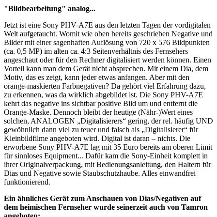
"Bildbearbeitung" analog...
Jetzt ist eine Sony PHV-A7E aus den letzten Tagen der vordigitalen
Welt aufgetaucht. Womit wie oben bereits geschrieben Negative und
Bilder mit einer sagenhaften Auflösung von 720 x 576 Bildpunkten
(ca. 0,5 MP) im alten ca. 4:3 Seitenverhältnis des Fernsehers
angeschaut oder für den Rechner digitalisiert werden können. Einen
Vorteil kann man dem Gerät nicht absprechen. Mit einem Dia, dem
Motiv, das es zeigt, kann jeder etwas anfangen. Aber mit den
orange-maskierten Farbnegativen? Da gehört viel Erfahrung dazu,
zu erkennen, was da wirklich abgebildet ist. Die Sony PHV-A7E
kehrt das negative ins sichtbar positive Bild um und entfernt die
Orange-Maske. Dennoch bleibt der heutige (Nähr-)Wert eines
solchen, ANALOGEN „Digitalisierers“ gering, der rel. häufig UND
gewöhnlich dann viel zu teuer und falsch als „Digitalisierer“ für
Kleinbildfilme angeboten wird. Digital ist daran – nichts. Die
erworbene Sony PHV-A7E lag mit 35 Euro bereits am oberen Limit
für sinnloses Equipment... Dafür kam die Sony-Einheit komplett in
ihrer Originalverpackung, mit Bedienungsanleitung, den Haltern für
Dias und Negative sowie Staubschutzhaube. Alles einwandfrei
funktionierend.
Ein ähnliches Gerät zum Anschauen von Dias/Negativen auf
dem heimischen Fernseher wurde seinerzeit auch von Tamron
angeboten: