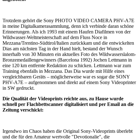
Trotzdem gehört die Sony PHOTO VIDEO CAMERA PHV-A7E
in meine Digitalkamerasammlung, denn ich verbinde daran schöne
Erinnerungen. Als ich 1993 mit einem Haufen Diafilmen von der
Wildwasser-Weltmeisterschaft auf dem Fluss Noce in
Mezzana/Trentino-Südtirol/Italien zurückkam und die entwickelten
Dias am nächsten Tag in der Hand hielt, bestand der Wunsch
innerhalb von 30 Minuten ein aktuelles Foto des Wildwasserslalom-
Bronzemedaillengewinners (Barcelona 1992) Jochen Lettmann in
eine 120 km entfernte Redaktion zu schicken. Lettmann war zum
Training ebenfalls in Mezzana. Das Dia wurde mit Hilfe eines
vergleichbaren Geräts – möglicherweise war es sogar die SONY
PHV-A7E – aufgenommen und direkt auf einem Sony Videoprinter
in SW gedruckt.
Die Qualität der Videoprints reichte aus, zu Hause wurde
schnell per Flachbettscanner digitalisiert und per Email an die
Zeitung verschickt:
Irgendwo im Chaos haben die Original Sony-Videoprints überlebt
und die für den Amateur wertvolle "Devotionalie", die