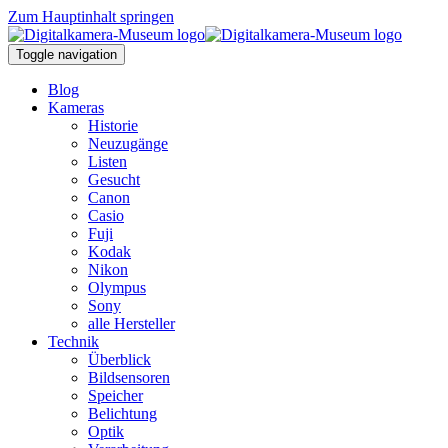
Zum Hauptinhalt springen
Toggle navigation
Blog
Kameras
Historie
Neuzugänge
Listen
Gesucht
Canon
Casio
Fuji
Kodak
Nikon
Olympus
Sony
alle Hersteller
Technik
Überblick
Bildsensoren
Speicher
Belichtung
Optik