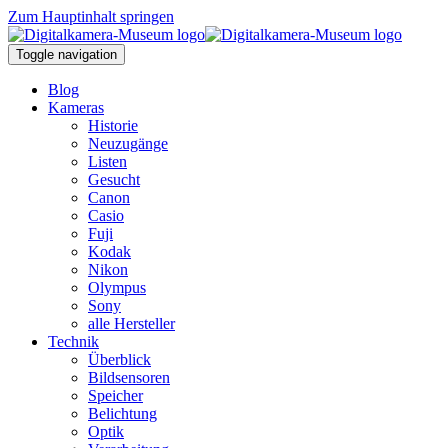
Zum Hauptinhalt springen
Toggle navigation
Blog
Kameras
Historie
Neuzugänge
Listen
Gesucht
Canon
Casio
Fuji
Kodak
Nikon
Olympus
Sony
alle Hersteller
Technik
Überblick
Bildsensoren
Speicher
Belichtung
Optik