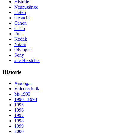
Historie
Neuzugänge
Listen
Gesucht
Canon
Casio
Fuji
Kodak
Nikon
Olympus
Sony
alle Hersteller
Historie
Analog...
Videotechnik
bis 1990
1990 - 1994
1995
1996
1997
1998
1999
2000