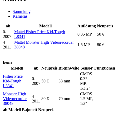
Sammlung
Kameras
ab
Modell
Auflösung
Neupreis
0-
Mattel Fisher Price Kid-Tough
0.35 MP
50 €
2007
L8341
4-
Mattel Monster High Videorecorder
1.5 MP
80 €
2011
38048
keine
Modell
ab
Neupreis
Brennweite
Sensor
Funktionen
CMOS
Fisher Price
0-
0.35
Kid-Tough
50 €
38 mm
2007
MP,
L8341
1/3,2"
Monster High
CMOS
4-
Videorecorder
80 €
70 mm
1.5 MP,
2011
38048
1/3"
ab
Modell
Bajonett
Neupreis