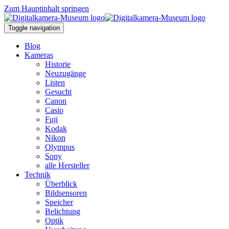
Zum Hauptinhalt springen
Toggle navigation
Blog
Kameras
Historie
Neuzugänge
Listen
Gesucht
Canon
Casio
Fuji
Kodak
Nikon
Olympus
Sony
alle Hersteller
Technik
Überblick
Bildsensoren
Speicher
Belichtung
Optik