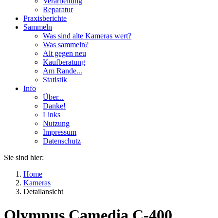
Verarbeitung
Reparatur
Praxisberichte
Sammeln
Was sind alte Kameras wert?
Was sammeln?
Alt gegen neu
Kaufberatung
Am Rande...
Statistik
Info
Über...
Danke!
Links
Nutzung
Impressum
Datenschutz
Sie sind hier:
Home
Kameras
Detailansicht
Olympus Camedia C-400