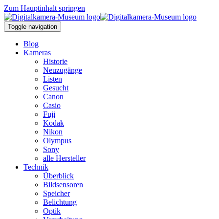
Zum Hauptinhalt springen
Toggle navigation
Blog
Kameras
Historie
Neuzugänge
Listen
Gesucht
Canon
Casio
Fuji
Kodak
Nikon
Olympus
Sony
alle Hersteller
Technik
Überblick
Bildsensoren
Speicher
Belichtung
Optik