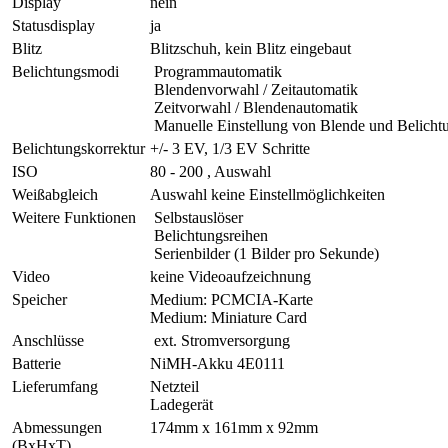
Display
nein
Statusdisplay
ja
Blitz
Blitzschuh, kein Blitz eingebaut
Belichtungsmodi
Programmautomatik
Blendenvorwahl / Zeitautomatik
Zeitvorwahl / Blendenautomatik
Manuelle Einstellung von Blende und Belichtu
Belichtungskorrektur
+/- 3 EV, 1/3 EV Schritte
ISO
80 - 200 , Auswahl
Weißabgleich
Auswahl keine Einstellmöglichkeiten
Weitere Funktionen
Selbstauslöser
Belichtungsreihen
Serienbilder (1 Bilder pro Sekunde)
Video
keine Videoaufzeichnung
Speicher
Medium: PCMCIA-Karte
Medium: Miniature Card
Anschlüsse
ext. Stromversorgung
Batterie
NiMH-Akku 4E0111
Lieferumfang
Netzteil
Ladegerät
Abmessungen
174mm x 161mm x 92mm
(BxHxT)