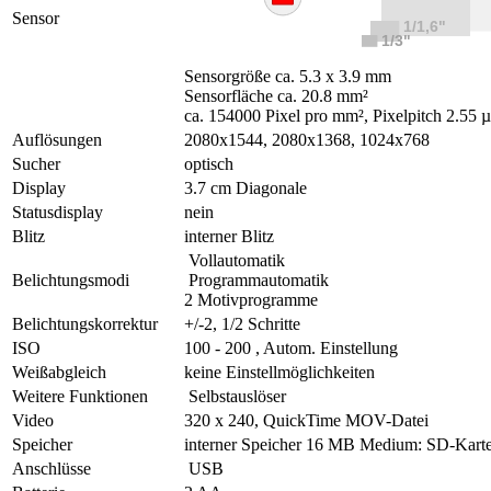
Sensor
Sensorgröße ca. 5.3 x 3.9 mm
Sensorfläche ca. 20.8 mm²
ca. 154000 Pixel pro mm², Pixelpitch 2.55 
Auflösungen
2080x1544, 2080x1368, 1024x768
Sucher
optisch
Display
3.7 cm Diagonale
Statusdisplay
nein
Blitz
interner Blitz
Vollautomatik
Belichtungsmodi
Programmautomatik
2 Motivprogramme
Belichtungskorrektur
+/-2, 1/2 Schritte
ISO
100 - 200 , Autom. Einstellung
Weißabgleich
keine Einstellmöglichkeiten
Weitere Funktionen
Selbstauslöser
Video
320 x 240, QuickTime MOV-Datei
Speicher
interner Speicher 16 MB Medium: SD-Kart
Anschlüsse
USB