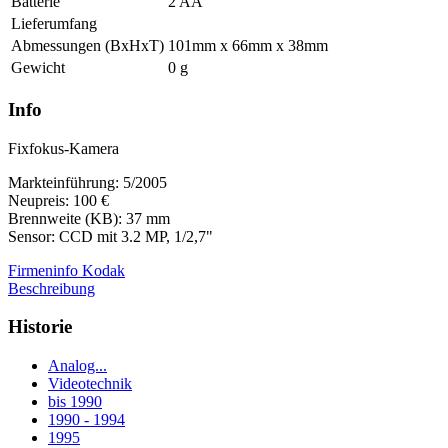
Batterie
2 AA
Lieferumfang
Abmessungen (BxHxT)
101mm x 66mm x 38mm
Gewicht
0 g
Info
Fixfokus-Kamera
Markteinführung: 5/2005
Neupreis: 100 €
Brennweite (KB): 37 mm
Sensor: CCD mit 3.2 MP, 1/2,7"
Firmeninfo Kodak
Beschreibung
Historie
Analog...
Videotechnik
bis 1990
1990 - 1994
1995