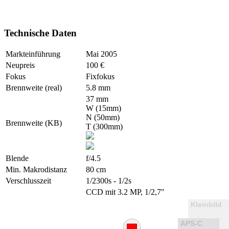
Technische Daten
Markteinführung
Mai 2005
Neupreis
100 €
Fokus
Fixfokus
Brennweite (real)
5.8 mm
37 mm
W (15mm)
N (50mm)
Brennweite (KB)
T (300mm)
Blende
f/4.5
Min. Makrodistanz
80 cm
Verschlusszeit
1/2300s - 1/2s
CCD mit 3.2 MP, 1/2,7"