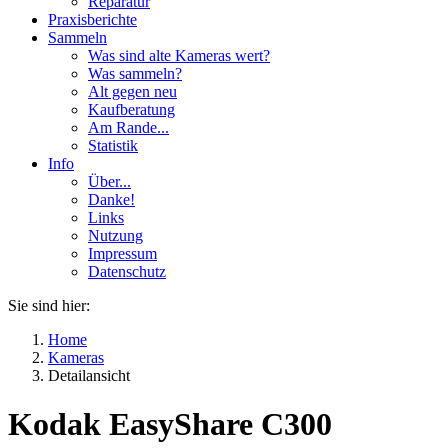
Reparatur
Praxisberichte
Sammeln
Was sind alte Kameras wert?
Was sammeln?
Alt gegen neu
Kaufberatung
Am Rande...
Statistik
Info
Über...
Danke!
Links
Nutzung
Impressum
Datenschutz
Sie sind hier:
Home
Kameras
Detailansicht
Kodak EasyShare C300