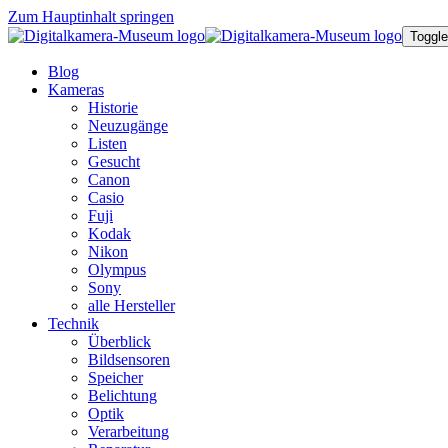
Zum Hauptinhalt springen
Toggle
Blog
Kameras
Historie
Neuzugänge
Listen
Gesucht
Canon
Casio
Fuji
Kodak
Nikon
Olympus
Sony
alle Hersteller
Technik
Überblick
Bildsensoren
Speicher
Belichtung
Optik
Verarbeitung