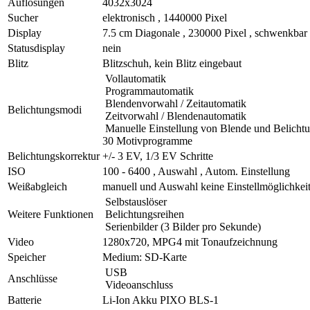
Auflösungen
4032x3024
Sucher
elektronisch , 1440000 Pixel
Display
7.5 cm Diagonale , 230000 Pixel , schwenkbar
Statusdisplay
nein
Blitz
Blitzschuh, kein Blitz eingebaut
Vollautomatik
Programmautomatik
Blendenvorwahl / Zeitautomatik
Belichtungsmodi
Zeitvorwahl / Blendenautomatik
Manuelle Einstellung von Blende und Belichtu
30 Motivprogramme
Belichtungskorrektur
+/- 3 EV, 1/3 EV Schritte
ISO
100 - 6400 , Auswahl , Autom. Einstellung
Weißabgleich
manuell und Auswahl keine Einstellmöglichkei
Selbstauslöser
Weitere Funktionen
Belichtungsreihen
Serienbilder (3 Bilder pro Sekunde)
Video
1280x720, MPG4 mit Tonaufzeichnung
Speicher
Medium: SD-Karte
USB
Anschlüsse
Videoanschluss
Batterie
Li-Ion Akku PIXO BLS-1