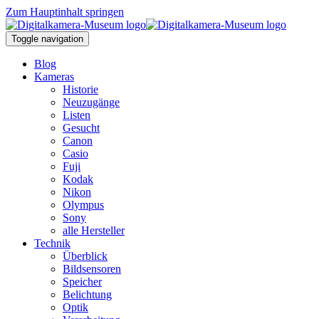
Zum Hauptinhalt springen
Toggle navigation
Blog
Kameras
Historie
Neuzugänge
Listen
Gesucht
Canon
Casio
Fuji
Kodak
Nikon
Olympus
Sony
alle Hersteller
Technik
Überblick
Bildsensoren
Speicher
Belichtung
Optik