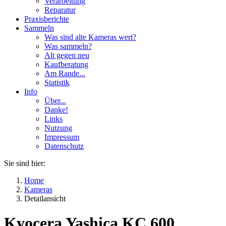
Verarbeitung
Reparatur
Praxisberichte
Sammeln
Was sind alte Kameras wert?
Was sammeln?
Alt gegen neu
Kaufberatung
Am Rande...
Statistik
Info
Über...
Danke!
Links
Nutzung
Impressum
Datenschutz
Sie sind hier:
Home
Kameras
Detailansicht
Kyocera Yashica KC 600