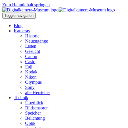
Zum Hauptinhalt springen
Toggle navigation
Blog
Kameras
Historie
Neuzugänge
Listen
Gesucht
Canon
Casio
Fuji
Kodak
Nikon
Olympus
Sony
alle Hersteller
Technik
Überblick
Bildsensoren
Speicher
Belichtung
Optik