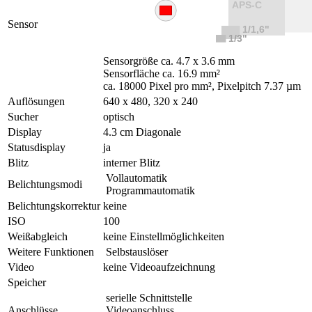
Sensor
Sensorgröße ca. 4.7 x 3.6 mm
Sensorfläche ca. 16.9 mm²
ca. 18000 Pixel pro mm², Pixelpitch 7.37 µm
Auflösungen
640 x 480, 320 x 240
Sucher
optisch
Display
4.3 cm Diagonale
Statusdisplay
ja
Blitz
interner Blitz
Vollautomatik
Belichtungsmodi
Programmautomatik
Belichtungskorrektur
keine
ISO
100
Weißabgleich
keine Einstellmöglichkeiten
Weitere Funktionen
Selbstauslöser
Video
keine Videoaufzeichnung
Speicher
serielle Schnittstelle
Anschlüsse
Videoanschluss