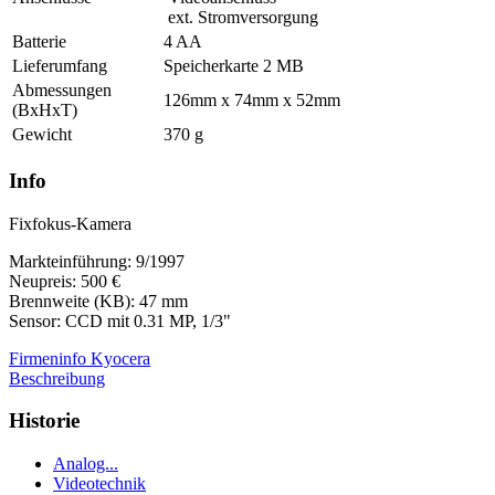
ext. Stromversorgung
Batterie
4 AA
Lieferumfang
Speicherkarte 2 MB
Abmessungen
126mm x 74mm x 52mm
(BxHxT)
Gewicht
370 g
Info
Fixfokus-Kamera
Markteinführung: 9/1997
Neupreis: 500 €
Brennweite (KB): 47 mm
Sensor: CCD mit 0.31 MP, 1/3"
Firmeninfo Kyocera
Beschreibung
Historie
Analog...
Videotechnik