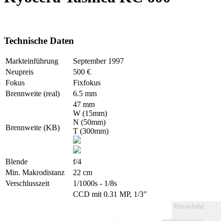
Technische Daten
Markteinführung
September 1997
Neupreis
500 €
Fokus
Fixfokus
Brennweite (real)
6.5 mm
47 mm
W (15mm)
N (50mm)
Brennweite (KB)
T (300mm)
Blende
f/4
Min. Makrodistanz
22 cm
Verschlusszeit
1/1000s - 1/8s
CCD mit 0.31 MP, 1/3"