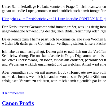
Unser Sammlerkollege H. Lutz konnte die Frage für sich beantworten
genau unter die Lupe genommen und natürlich auch damit fotografiert.
Hier geht's zum Praxisbericht von H. Lutz über die CONTAX N Digi
Der Kreis unserer Gastautoren wird immer größer, was uns riesig freu
ungewöhnliche Anwendung der digitalen Bildaufzeichnung oder irgende
Da es gerade zum Thema passt: Ich bekomme ca. alle zwei Wochen E-M
würden Dir dafür gerne Content zur Verfügung stellen. Unsere Fachau
Ich habe da mal nachgefragt. Denen geht es natürlich um die Veröffe
Schleichwerbung. Für uns kam das nie in Frage. Digicammuseum ist 
mal etwas überschwänglich loben, ist das aus ehrlicher, persönlicher
und Webseiten wirklich unabhängig und zu welchem Anteil wird einem
Aber vermutlich sind wir mit unserer Hobby-Homepage sowieso völlig a
merke das immer, wenn ich jemandem von diesem Projekt erzähle und 
erfolglosen Versuch zu erklären, warum ich damit eigentlich gar kein
0 Kommentare
Canon Profis