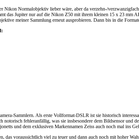
 oder Nikon Normalobjektiv lieber wäre, aber da verzehn-/verzwanzigfa
ommt das Jupiter nur auf die Nikon Z50 mit ihrem kleinen 15 x 23 m
Objektive meiner Sammlung erneut ausprobieren. Dann bis in die Format
d:
kamera-Sammlern. Als erste Vollformat-DSLR ist sie historisch interess
h noch notorisch fehleranfällig, was sie insbesondere dem Bildsensor u
ajonetts und dem exklusiven Markennamen Zeiss auch noch mal ins Gel
 das voraussichtlich viel zu teuer und dann auch noch mit hoher Wahrs