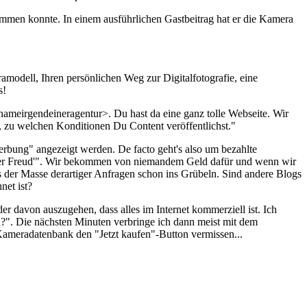
ommen konnte. In einem ausführlichen Gastbeitrag hat er die Kamera
amodell, Ihren persönlichen Weg zur Digitalfotografie, eine
s!
ameirgendeineragentur>. Du hast da eine ganz tolle Webseite. Wir
, zu welchen Konditionen Du Content veröffentlichst."
erbung" angezeigt werden. De facto geht's also um bezahlte
n der Freud'". Wir bekommen von niemandem Geld dafür und wenn wir
ts der Masse derartiger Anfragen schon ins Grübeln. Sind andere Blogs
net ist?
er davon auszugehen, dass alles im Internet kommerziell ist. Ich
?". Die nächsten Minuten verbringe ich dann meist mit dem
 Kameradatenbank den "Jetzt kaufen"-Button vermissen...