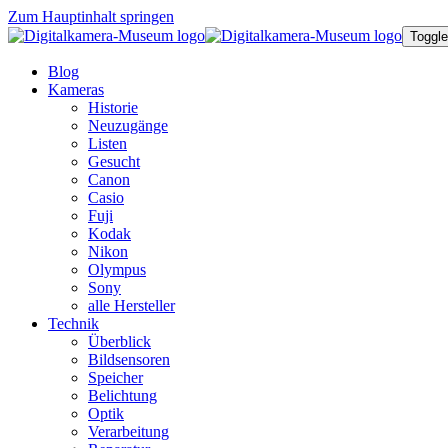
Zum Hauptinhalt springen
Toggle
Blog
Kameras
Historie
Neuzugänge
Listen
Gesucht
Canon
Casio
Fuji
Kodak
Nikon
Olympus
Sony
alle Hersteller
Technik
Überblick
Bildsensoren
Speicher
Belichtung
Optik
Verarbeitung