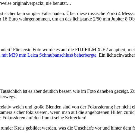
erweise originalverpackt, nie benutzt…
, ist sicher kein simpler Fallschaden. Über diese russische Zorki 4 Me
on 16 Euro wahrgenommen, um an das lichtstarke 2/50 mm Jupiter 8 O
iert! Fürs erste Foto wurde es auf die FUJIFILM X-E2 adaptiert, meine
 mm mit M39 mm Leica Schraubanschluss beherbergte
. Ein lichtschwacher 
us. Tatsächlich ist es aber deutlich besser, wie im Foto daneben gezeig
nterwegs.
 relativ weich und große Blenden sind von der Fokussierung her nicht 
stemkamera sicher fokussieren, wenn man auf die angebotenen Hilfen zur
e Fokussieren auf den Punkt seine Schrecken!
runder Kreis gebildet werden, was die Unschärfe vor und hinter dem 