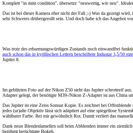
Komplett "in mint condition", übersetzt: "neuwertig, wie neu". Ideal
Das ist bei dieser Kamera eher nicht der Fall ;-) Was da gezeigt wird
sehr Schweres drübergerollt sein. Und doch habe ich das Angebot v
Was trotz des erbarmungswürdigen Zustands noch einwandfrei funktion
auch schon das in kyrillischen Lettern beschriftete Industar 3,5/50
Jupiter 8.
Im geblitzten Foto auf der Nikon Z50 sieht das Jupiter schrottreif a
Adapter gelegt, der benötigte M39-/Nikon Z-Adapter ist aus China u
Das Jupiter ist eine Zeiss Sonnar Kopie. Es zeichnet bei Offenblende
jedes (ur)alte Objektiv lässt sich adaptiert auf eine spiegellose Sy
wählbarer Farbe. Bei mir gewöhnlich Rot. Damit verliert das manuell
Dank neun Blendenlamellen soll beim Abblenden immer ein ziemlich 
berühmt berüchtigte Bokeh.