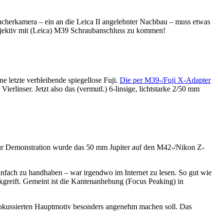
sssucherkamera – ein an die Leica II angelehnter Nachbau – muss etwas
bjektiv mit (Leica) M39 Schraubanschluss zu kommen!
 letzte verbleibende spiegellose Fuji.
Die per M39-/Fuji X-Adapter
Vierlinser. Jetzt also das (vermutl.) 6-linsige, lichtstarke 2/50 mm
t. Zur Demonstration wurde das 50 mm Jupiter auf den M42-/Nikon Z-
einfach zu handhaben – war irgendwo im Internet zu lesen. So gut wie
ückgreift. Gemeint ist die Kantenanhebung (Focus Peaking) in
fokussierten Hauptmotiv besonders angenehm machen soll. Das