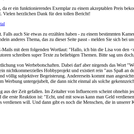
, da er ein funktionierendes Exemplar zu einem akzeptablen Preis bek
 Vielen herzlichen Dank für den tollen Bericht!
tal
t. Falls auch Sie etwas zu erzählen haben - zu einem bestimmten Kamer
in anderes Thema, das zu dieser Seite passt - melden Sie sich bei un
ails mit dem folgenden Wortlaut: "Hallo, ich bin die Lisa von den <n
toren schreiben super Texte zu beliebigen Themen. Bitte sag uns doch
ntlichung von Werbebotschaften. Dabei darf aber nirgends das Wort "W
ein nichtkommerzielles Hobbyprojekt und existiert rein "aus Spaß a
 und völlig subjektiver Begeisterung. Andererseits kommt man angesich
 Werbung untergejubelt, die dann nicht einmal als solche gekennzeich
us der Zeit gefallen. Im Zeitalter von Influencern scheint ohnehin jed
die erste Reaktion ist: "Echt, und mit sowas kann man Geld verdienen
es verdienen will. Und dann gibt es noch die Menschen, die in unserer