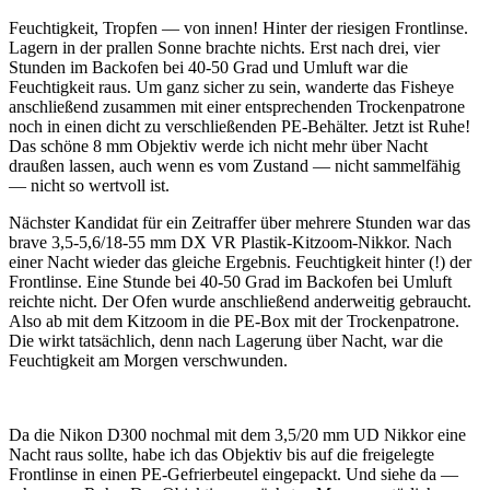
Feuchtigkeit, Tropfen — von innen! Hinter der riesigen Frontlinse.
Lagern in der prallen Sonne brachte nichts. Erst nach drei, vier
Stunden im Backofen bei 40-50 Grad und Umluft war die
Feuchtigkeit raus. Um ganz sicher zu sein, wanderte das Fisheye
anschließend zusammen mit einer entsprechenden Trockenpatrone
noch in einen dicht zu verschließenden PE-Behälter. Jetzt ist Ruhe!
Das schöne 8 mm Objektiv werde ich nicht mehr über Nacht
draußen lassen, auch wenn es vom Zustand — nicht sammelfähig
— nicht so wertvoll ist.
Nächster Kandidat für ein Zeitraffer über mehrere Stunden war das
brave 3,5-5,6/18-55 mm DX VR Plastik-Kitzoom-Nikkor. Nach
einer Nacht wieder das gleiche Ergebnis. Feuchtigkeit hinter (!) der
Frontlinse. Eine Stunde bei 40-50 Grad im Backofen bei Umluft
reichte nicht. Der Ofen wurde anschließend anderweitig gebraucht.
Also ab mit dem Kitzoom in die PE-Box mit der Trockenpatrone.
Die wirkt tatsächlich, denn nach Lagerung über Nacht, war die
Feuchtigkeit am Morgen verschwunden.
Da die Nikon D300 nochmal mit dem 3,5/20 mm UD Nikkor eine
Nacht raus sollte, habe ich das Objektiv bis auf die freigelegte
Frontlinse in einen PE-Gefrierbeutel eingepackt. Und siehe da —