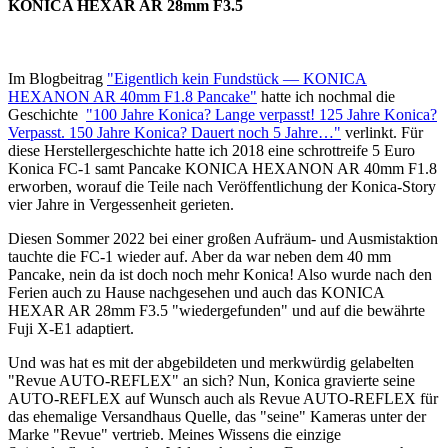
KONICA HEXAR AR 28mm F3.5
Im Blogbeitrag
"Eigentlich kein Fundstück — KONICA
HEXANON AR 40mm F1.8 Pancake"
hatte ich nochmal die
Geschichte
"100 Jahre Konica? Lange verpasst! 125 Jahre Konica?
Verpasst. 150 Jahre Konica? Dauert noch 5 Jahre…"
verlinkt. Für
diese Herstellergeschichte hatte ich 2018 eine schrottreife 5 Euro
Konica FC-1 samt Pancake KONICA HEXANON AR 40mm F1.8
erworben, worauf die Teile nach Veröffentlichung der Konica-Story
vier Jahre in Vergessenheit gerieten.
Diesen Sommer 2022 bei einer großen Aufräum- und Ausmistaktion
tauchte die FC-1 wieder auf. Aber da war neben dem 40 mm
Pancake, nein da ist doch noch mehr Konica! Also wurde nach den
Ferien auch zu Hause nachgesehen und auch das KONICA
HEXAR AR 28mm F3.5 "wiedergefunden" und auf die bewährte
Fuji X-E1 adaptiert.
Und was hat es mit der abgebildeten und merkwürdig gelabelten
"Revue AUTO-REFLEX" an sich? Nun, Konica gravierte seine
AUTO-REFLEX auf Wunsch auch als Revue AUTO-REFLEX für
das ehemalige Versandhaus Quelle, das "seine" Kameras unter der
Marke "Revue" vertrieb. Meines Wissens die einzige