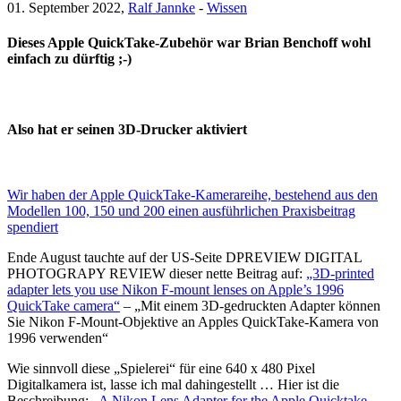
01. September 2022,
Ralf Jannke
-
Wissen
Dieses Apple QuickTake-Zubehör war Brian Benchoff wohl
einfach zu dürftig ;-)
Also hat er seinen 3D-Drucker aktiviert
Wir haben der Apple QuickTake-Kamerareihe, bestehend aus den
Modellen 100, 150 und 200 einen ausführlichen Praxisbeitrag
spendiert
Ende August tauchte auf der US-Seite DPREVIEW DIGITAL
PHOTOGRAPY REVIEW dieser nette Beitrag auf:
„3D-printed
adapter lets you use Nikon F-mount lenses on Apple’s 1996
QuickTake camera“
– „Mit einem 3D-gedruckten Adapter können
Sie Nikon F-Mount-Objektive an Apples QuickTake-Kamera von
1996 verwenden“
Wie sinnvoll diese „Spielerei“ für eine 640 x 480 Pixel
Digitalkamera ist, lasse ich mal dahingestellt … Hier ist die
Beschreibung:
„A Nikon Lens Adapter for the Apple Quicktake