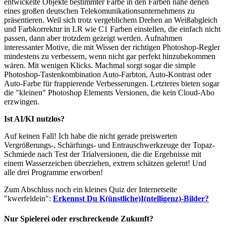
entwickelte Objekte bestimmter Farbe in den Farben nahe denen
eines großen deutschen Telekomunikationsunternehmens zu
präsentieren. Weil sich trotz vergeblichem Drehen an Weißabgleich
und Farbkorrektur in LR wie C1 Farben einstellen, die einfach nicht
passen, dann aber trotzdem gezeigt werden. Aufnahmen
interessanter Motive, die mit Wissen der richtigen Photoshop-Regler
mindestens zu verbessern, wenn nicht gar perfekt hinzubekommen
wären. Mit wenigen Klicks. Machmal sorgt sogar die simple
Photoshop-Tastenkombination Auto-Farbton, Auto-Kontrast oder
Auto-Farbe für frappierende Verbesserungen. Letzteres bieten sogar
die "kleinen" Photoshop Elements Versionen, die kein Cloud-Abo
erzwingen.
Ist AI/KI nutzlos?
Auf keinen Fall! Ich habe die nicht gerade preiswerten
Vergrößerungs-, Schärfungs- und Entrauschwerkzeuge der Topaz-
Schmiede nach Test der Trialversionen, die die Ergebnisse mit
einem Wasserzeichen überziehen, extrem schätzen gelernt! Und
alle drei Programme erworben!
Zum Abschluss noch ein kleines Quiz der Internetseite
"kwerfeldein":
Erkennst Du K(ünstliche)I(ntelligenz)-Bilder?
Nur Spielerei oder erschreckende Zukunft?