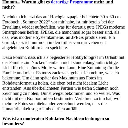
Hmmm... Warum gibt es
derartige Programme
mehr und
mehr?
Nachdem ich jetzt das auf Hochglanzpapier belichtete 30 x 30 cm
Fotobuch „Sommer 2022“ vor mir habe, ist mir bereits bei der
Erstellung wieder aufgefallen, was für derartig gute JPEGs moderne
Smartphones liefern. JPEGs, die manchmal sogar besser sind, als
das, was moderne Systemkameras an JPEGs produzieren. Ein
Grund, dass ich nur noch in den früher von mir vehement
abgelehnten Rohformaten speichere.
Dazu kommt, dass ich als begeisterter Hobbyfotograf im Urlaub mit
der Familie „im Nacken“ einfach nicht stundenlang aufs richtige
Licht für ein schönes Motiv warten kann. Eine Zumutung für die
Familie und mich. Es muss zack zack gehen. Ich nehme, was ich
bekomme. Um dann später das Maximum aus Fotos im
Rohdatenformat zu holen, die eben bei nicht idealem Licht
entstanden. Aus überbelichteten Partien wie tiefen Schatten noch
Zeichnung zu holen, Dunst wegzubekommen und so weiter. Was
nicht mit den Bonbonfarben bestimmter Verfahren zu tun hat, wo
mehrere Fotos so miteinander verrechnet werden, dass die
Unnatürlichkeit sogar Unbedarften auffällt.
Was ist an moderaten Rohdaten-Nachbearbeitungen so
besonders?