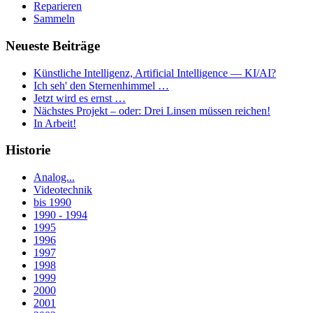
Reparieren
Sammeln
Neueste Beiträge
Künstliche Intelligenz, Artificial Intelligence — KI/AI?
Ich seh' den Sternenhimmel …
Jetzt wird es ernst …
Nächstes Projekt – oder: Drei Linsen müssen reichen!
In Arbeit!
Historie
Analog...
Videotechnik
bis 1990
1990 - 1994
1995
1996
1997
1998
1999
2000
2001