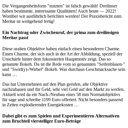
Die Vergangenheitsform "nutzten" ist falsch gewählt! Dreilinser
haben bestimmte, interessante Qualitäten! Auch heute — 2022!
Worüber wir ausführlich berichten werden! Der Praxisbericht zum
Meritar ist weitgehend fertig!
Ein Nachtrag oder Zwischenruf, der prima zum dreilinsigen
Meritar passt
Diese uralten Objektive haben einfach einen besonderen Charme.
Einen Charme, der sich auch in der Art der Abbildung, speziell der
Unschärfe hinter dem fokussierten Hauptmotiv zeigt. Das so
genannte Bokeh. Da ist die Rede vom so genannten "Seifenblasen-"
und "Swirl(y)-/Wirbel"-Bokeh. Was durchaus Geschmacksache sein
kann …
Das hat Unternehmen auf den Plan gerufen, alte Objektive
nachzubauen und für Geld, sehr viel Geld auf den Markt zu werfen.
Aktuell wird da ein Nach-/Neubau eines 58 mm Normalobjektivs
für sage und schreibe 1199 Euro offeriert. Nicht besonders passend
in Zeiten explodierender Energiekosten …
Dabei gibt es zum Spielen und Experimentieren Alternativen
zum Bruchteil vierstelliger Euro-Beträge