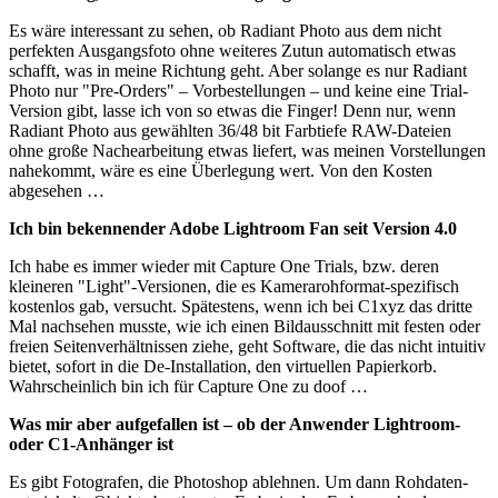
Es wäre interessant zu sehen, ob Radiant Photo aus dem nicht
perfekten Ausgangsfoto ohne weiteres Zutun automatisch etwas
schafft, was in meine Richtung geht. Aber solange es nur Radiant
Photo nur "Pre-Orders" – Vorbestellungen – und keine eine Trial-
Version gibt, lasse ich von so etwas die Finger! Denn nur, wenn
Radiant Photo aus gewählten 36/48 bit Farbtiefe RAW-Dateien
ohne große Nachearbeitung etwas liefert, was meinen Vorstellungen
nahekommt, wäre es eine Überlegung wert. Von den Kosten
abgesehen …
Ich bin bekennender Adobe Lightroom Fan seit Version 4.0
Ich habe es immer wieder mit Capture One Trials, bzw. deren
kleineren "Light"-Versionen, die es Kamerarohformat-spezifisch
kostenlos gab, versucht. Spätestens, wenn ich bei C1xyz das dritte
Mal nachsehen musste, wie ich einen Bildausschnitt mit festen oder
freien Seitenverhältnissen ziehe, geht Software, die das nicht intuitiv
bietet, sofort in die De-Installation, den virtuellen Papierkorb.
Wahrscheinlich bin ich für Capture One zu doof …
Was mir aber aufgefallen ist – ob der Anwender Lightroom-
oder C1-Anhänger ist
Es gibt Fotografen, die Photoshop ablehnen. Um dann Rohdaten-