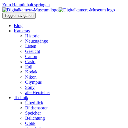
Zum Hauptinhalt springen
Toggle navigation
Blog
Kameras
Historie
Neuzugänge
Listen
Gesucht
Canon
Casio
Fuji
Kodak
Nikon
Olympus
Sony
alle Hersteller
Technik
Überblick
Bildsensoren
Speicher
Belichtung
Optik