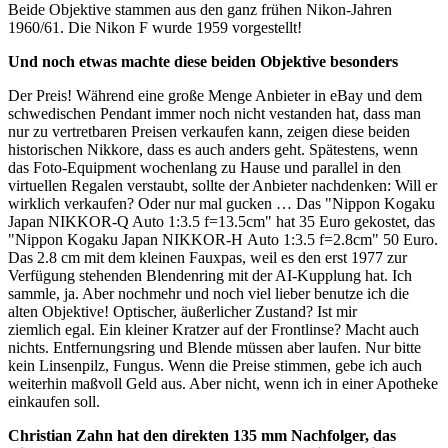
Beide Objektive stammen aus den ganz frühen Nikon-Jahren
1960/61. Die Nikon F wurde 1959 vorgestellt!
Und noch etwas machte diese beiden Objektive besonders
Der Preis! Während eine große Menge Anbieter in eBay und dem
schwedischen Pendant immer noch nicht vestanden hat, dass man
nur zu vertretbaren Preisen verkaufen kann, zeigen diese beiden
historischen Nikkore, dass es auch anders geht. Spätestens, wenn
das Foto-Equipment wochenlang zu Hause und parallel in den
virtuellen Regalen verstaubt, sollte der Anbieter nachdenken: Will er
wirklich verkaufen? Oder nur mal gucken … Das "Nippon Kogaku
Japan NIKKOR-Q Auto 1:3.5 f=13.5cm" hat 35 Euro gekostet, das
"Nippon Kogaku Japan NIKKOR-H Auto 1:3.5 f=2.8cm" 50 Euro.
Das 2.8 cm mit dem kleinen Fauxpas, weil es den erst 1977 zur
Verfügung stehenden Blendenring mit der AI-Kupplung hat. Ich
sammle, ja. Aber nochmehr und noch viel lieber benutze ich die
alten Objektive! Optischer, äußerlicher Zustand? Ist mir
ziemlich egal. Ein kleiner Kratzer auf der Frontlinse? Macht auch
nichts. Entfernungsring und Blende müssen aber laufen. Nur bitte
kein Linsenpilz, Fungus. Wenn die Preise stimmen, gebe ich auch
weiterhin maßvoll Geld aus. Aber nicht, wenn ich in einer Apotheke
einkaufen soll.
Christian Zahn hat den direkten 135 mm Nachfolger, das