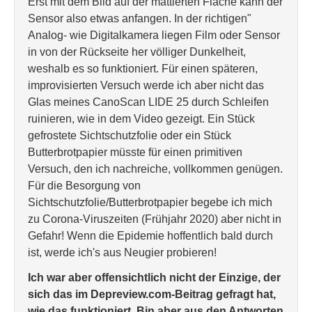
Erst mit dem Bild auf der mattierten Fläche kann der
Sensor also etwas anfangen. In der richtigen"
Analog- wie Digitalkamera liegen Film oder Sensor
in von der Rückseite her völliger Dunkelheit,
weshalb es so funktioniert. Für einen späteren,
improvisierten Versuch werde ich aber nicht das
Glas meines CanoScan LIDE 25 durch Schleifen
ruinieren, wie in dem Video gezeigt. Ein Stück
gefrostete Sichtschutzfolie oder ein Stück
Butterbrotpapier müsste für einen primitiven
Versuch, den ich nachreiche, vollkommen genügen.
Für die Besorgung von
Sichtschutzfolie/Butterbrotpapier begebe ich mich
zu Corona-Viruszeiten (Frühjahr 2020) aber nicht in
Gefahr! Wenn die Epidemie hoffentlich bald durch
ist, werde ich's aus Neugier probieren!
Ich war aber offensichtlich nicht der Einzige, der
sich das im Depreview.com-Beitrag gefragt hat,
wie das funktioniert. Bin aber aus den Antworten