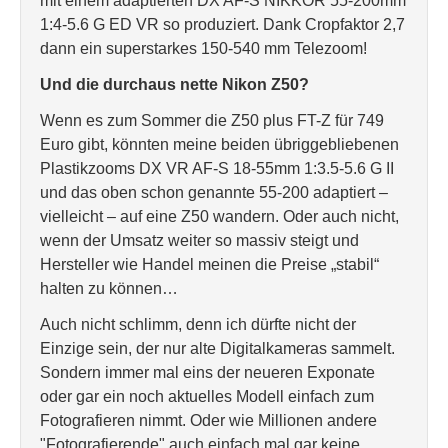
mit einem adaptierten DX AF-S NIKKOR 55-200mm
1:4-5.6 G ED VR so produziert. Dank Cropfaktor 2,7
dann ein superstarkes 150-540 mm Telezoom!
Und die durchaus nette Nikon Z50?
Wenn es zum Sommer die Z50 plus FT-Z für 749
Euro gibt, könnten meine beiden übriggebliebenen
Plastikzooms DX VR AF-S 18-55mm 1:3.5-5.6 G II
und das oben schon genannte 55-200 adaptiert –
vielleicht – auf eine Z50 wandern. Oder auch nicht,
wenn der Umsatz weiter so massiv steigt und
Hersteller wie Handel meinen die Preise „stabil“
halten zu können…
Auch nicht schlimm, denn ich dürfte nicht der
Einzige sein, der nur alte Digitalkameras sammelt.
Sondern immer mal eins der neueren Exponate
oder gar ein noch aktuelles Modell einfach zum
Fotografieren nimmt. Oder wie Millionen andere
"Fotografierende" auch einfach mal gar keine