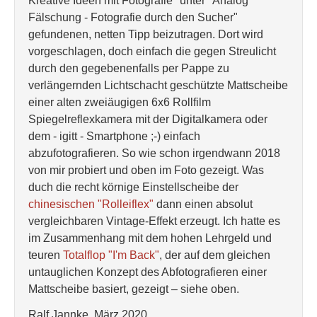
Kreative Ideen mit Fotografie" unter "Analog
Fälschung - Fotografie durch den Sucher"
gefundenen, netten Tipp beizutragen. Dort wird
vorgeschlagen, doch einfach die gegen Streulicht
durch den gegebenenfalls per Pappe zu
verlängernden Lichtschacht geschützte Mattscheibe
einer alten zweiäugigen 6x6 Rollfilm
Spiegelreflexkamera mit der Digitalkamera oder
dem - igitt - Smartphone ;-) einfach
abzufotografieren. So wie schon irgendwann 2018
von mir probiert und oben im Foto gezeigt. Was
duch die recht körnige Einstellscheibe der
chinesischen "Rolleiflex"
dann einen absolut
vergleichbaren Vintage-Effekt erzeugt. Ich hatte es
im Zusammenhang mit dem hohen Lehrgeld und
teuren
Totalflop "I'm Back"
, der auf dem gleichen
untauglichen Konzept des Abfotografieren einer
Mattscheibe basiert, gezeigt – siehe oben.
Ralf Jannke, März 2020