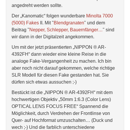
angedreht werden sollte.
Der „Kanomatic“ folgen wunderbare
Minolta 7000
(5000) Fakes
II. Mit "
Blendgranaten
" und dem
Beitrag "
Nepper, Schlepper, Bauernfänger…
" sind
wir dann in der Digitalzeit angekommen.
Um mit der jetzt präsentierten „NIPPON ® AR-
4392FH“ dann wieder eine kleine Reise in die
analoge Fake-Vergangenheit zu machen. Ich bin
aber noch nicht darauf gekommen, welche richtige
SLR Modell für diesen Fake gestanden hat. Sie
dürfen sich etwas aussuchen ;-)
Bestückt ist die „NIPPON ® AR-4392FH“ mit dem
hochwertigen Objektiv „50mm 1:6.3 (Color Lens)
OPTICAL LENS FOCUS FREE“ Spannend die
Möglichkeit, durch Verdrehen der Frontlinse von
Quer- auf Hochformat umzuschalten… (Duck und
wech ;-) Und die farblich unterschiedene