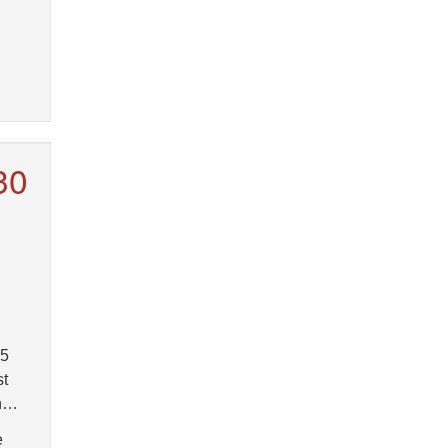
30
35
st
en…
e