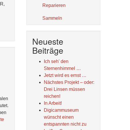
AR,
Reparieren
Sammeln
Neueste
Beiträge
Ich seh' den
Sternenhimmel …
Jetzt wird es ernst …
Nächstes Projekt – oder:
Drei Linsen müssen
reichen!
talen
In Arbeit!
tet.
Digicammuseum
eben
wünscht einen
te
entspannten nicht zu