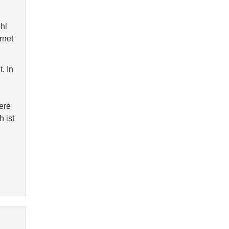
hl
rnet
. In
ere
h ist