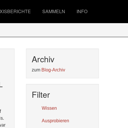
XISBERICHTE
SAMMELN
INFO
Archiv
zum
Blog-Archiv
L
Filter
Wissen
f
s.
Ausprobieren
war