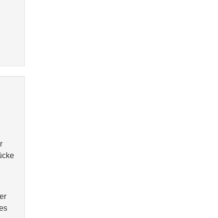
r
ücke
er
tes