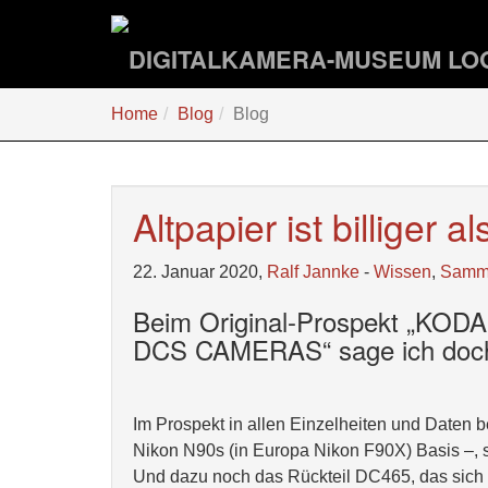
Zum
Hauptinhalt
springen
Sie
Home
Blog
Blog
sind
hier:
Altpapier ist billiger al
22. Januar 2020,
Ralf Jannke
-
Wissen
,
Samm
Beim Original-Prospekt „K
DCS CAMERAS“ sage ich doch 
Im Prospekt in allen Einzelheiten und Date
Nikon N90s (in Europa Nikon F90X) Basis –,
Und dazu noch das Rückteil DC465, das sich l