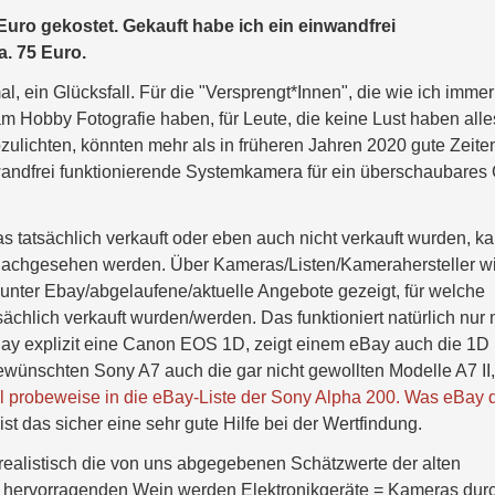
Euro gekostet. Gekauft habe ich ein einwandfrei
a. 75 Euro.
al, ein Glücksfall. Für die "Versprengt*Innen", die wie ich immer
m Hobby Fotografie haben, für Leute, die keine Lust haben alle
lichten, könnten mehr als in früheren Jahren 2020 gute Zeite
andfrei funktionierende Systemkamera für ein überschaubares
tatsächlich verkauft oder eben auch nicht verkauft wurden, k
 nachgesehen werden. Über Kameras/Listen/Kamerahersteller w
 unter Ebay/abgelaufene/aktuelle Angebote gezeigt, für welche
chlich verkauft wurden/werden. Das funktioniert natürlich nur 
Bay explizit eine Canon EOS 1D, zeigt einem eBay auch die 1
r gewünschten Sony A7 auch die gar nicht gewollten Modelle A7 II,
l probeweise in die eBay-Liste der Sony Alpha 200. Was eBay 
t das sicher eine sehr gute Hilfe bei der Wertfindung.
 realistisch die von uns abgegebenen Schätzwerte der alten
m hervorragenden Wein werden Elektronikgeräte = Kameras dur