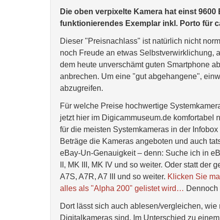
Die oben verpixelte Kamera hat einst 9600 
funktionierendes Exemplar inkl. Porto für c
Dieser "Preisnachlass" ist natürlich nicht norm
noch Freude an etwas Selbstverwirklichung, a
dem heute unverschämt guten Smartphone abzu
anbrechen. Um eine "gut abgehangene", einw
abzugreifen.
Für welche Preise hochwertige Systemkameras 
jetzt hier im Digicammuseum.de komfortabel
für die meisten Systemkameras in der Infobox
Beträge die Kameras angeboten und auch tatsä
eBay-Un-Genauigkeit – denn: Suche ich in e
II, MK III, MK IV und so weiter. Oder statt de
A7S, A7R, A7 III und so weiter.
Klicken Sie ma
alles als "Alpha 200" gelistet wird…
Dennoch is
Dort lässt sich auch ablesen/vergleichen, wie
Digitalkameras sind. Im Unterschied zu eine