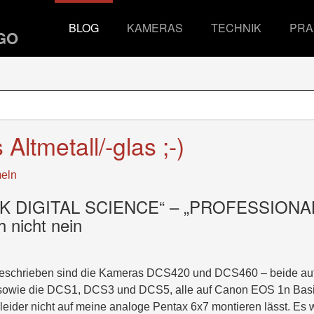
BLOG
KAMERAS
TECHNIK
PRA
s Altmetall/-glas ;-)
eln
ODAK DIGITAL SCIENCE“ – „PROFESSIONA
nicht nein
n beschrieben sind die Kameras DCS420 und DCS460 – beide au
 sowie die DCS1, DCS3 und DCS5, alle auf Canon EOS 1n Basi
eider nicht auf meine analoge Pentax 6x7 montieren lässt. Es 