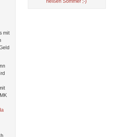
heißen Sommer ;-)
s mit
n
 Geld
ann
ird
mit
D MK
da
ch