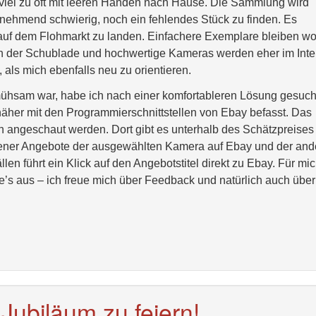
gs viel zu oft mit leeren Händen nach Hause. Die Sammlung wird
nehmend schwierig, noch ein fehlendes Stück zu finden. Es
uf dem Flohmarkt zu landen. Einfachere Exemplare bleiben wo
in der Schublade und hochwertige Kameras werden eher im Inte
, als mich ebenfalls neu zu orientieren.
ühsam war, habe ich nach einer komfortableren Lösung gesucht
äher mit den Programmierschnittstellen von Ebay befasst. Das
n angeschaut werden. Dort gibt es unterhalb des Schätzpreises
aufener Angebote der ausgewählten Kamera auf Ebay und der and
llen führt ein Klick auf den Angebotstitel direkt zu Ebay. Für mic
e’s aus – ich freue mich über Feedback und natürlich auch über
 Jubiläum zu feiern!