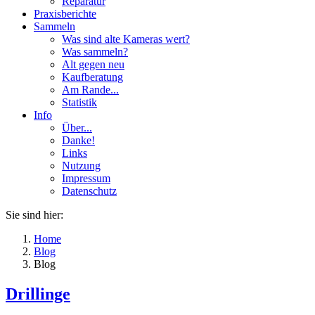
Reparatur
Praxisberichte
Sammeln
Was sind alte Kameras wert?
Was sammeln?
Alt gegen neu
Kaufberatung
Am Rande...
Statistik
Info
Über...
Danke!
Links
Nutzung
Impressum
Datenschutz
Sie sind hier:
Home
Blog
Blog
Drillinge