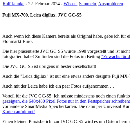
Ralf Jannke
- 22. Februar 2024 -
Wissen
,
Sammeln
,
Ausprobieren
Fuji MX-700, Leica digilux, JVC GC-S5
Auch wenn ich diese Kamera bereits als Original habe, gebe ich für 
Flohmarkt-Euro.
Die hier präsentierte JVC GC-S5 wurde 1998 vorgestellt und ist nic
fotografiert habe! Zu finden sind die Fotos im Beitrag
"Zuwachs für d
Die JVC GC-S5 ist übrigens in bester Gesellschaft!
Auch die "Leica digilux" ist nur eine etwas anders designte Fuji MX-
Auch mit der Leica habe ich ein paar Fotos aufgenommen …
Vorteil für die JVC GC-S5: Ich müsste mindestens noch einen funktion
gezeigten, die 640x480 Pixel Fotos nur in den Festspeicher schreibe
vorhandene SmartMedia-Speicherkarten. Die dann per Universal-Kart
Karten aufnimmt!
Einen kleinen Praxisbericht zur JVC GC-S5 wird es um Ostern heru