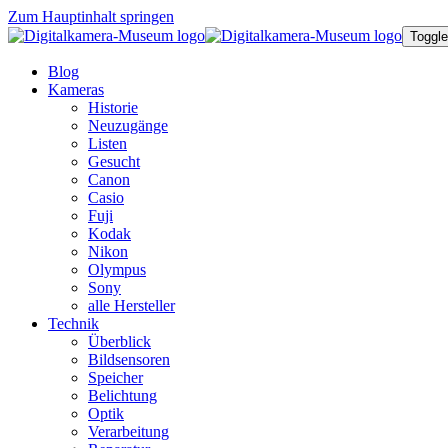
Zum Hauptinhalt springen
Toggle
Blog
Kameras
Historie
Neuzugänge
Listen
Gesucht
Canon
Casio
Fuji
Kodak
Nikon
Olympus
Sony
alle Hersteller
Technik
Überblick
Bildsensoren
Speicher
Belichtung
Optik
Verarbeitung