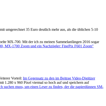
mit umgerechnet 35 Euro deutlich mehr aus, als die üblichen 5-10
elabelte MX-700. Mit der ich zu meinen Sammelanfängen 2016 sogar
2700, MX-1700 Zoom und ein Nachzügler: FinePix F601 Zoom"
eiterer Vorteil:
Im Gegensatz zu den im Beitrag Video-Digitizer
t 1.280 x 960 Pixel viermal so hoch auf und speichern auf
ch suchen muss, um einen Leser zu finden, der die papierdünnen SM-