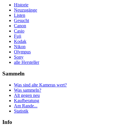
Historie
Neuzugänge
Listen
Gesucht
Canon
Casio
Fuji
Kodak
Nikon
Olympus
Sony
alle Hersteller
Sammeln
Was sind alte Kameras wert?
Was sammeln?
Alt gegen neu
Kaufberatung
Am Rande...
Statistik
Info