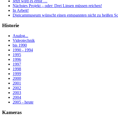
Jetzt wird es ernst …
Nächstes Projekt – oder: Drei Linsen müssen reichen!
In Arbeit!
Digicammuseum wünscht einen entspannten nicht zu heißen S
Historie
Analog...
Videotechnik
bis 1990
1990 - 1994
1995
1996
1997
1998
1999
2000
2001
2002
2003
2004
2005 - heute
Kameras