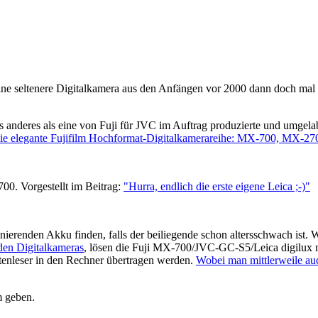
eine seltenere Digitalkamera aus den Anfängen vor 2000 dann doch mal 
hts anderes als eine von Fuji für JVC im Auftrag produzierte und umg
ie elegante Fujifilm Hochformat-Digitalkamerareihe: MX-700, MX-
700. Vorgestellt im Beitrag:
"Hurra, endlich die erste eigene Leica ;-)"
ierenden Akku finden, falls der beiliegende schon altersschwach ist. W
nden Digitalkameras
, lösen die Fuji MX-700/JVC-GC-S5/Leica digilux mi
enleser in den Rechner übertragen werden.
Wobei man mittlerweile au
m geben.