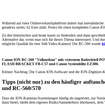
Während auf einer Onlineverkaufsplattform immer mal unrealistische
geradezu seriös: 62 Euro (inkl. Porto) für einen kompletten Cano
Zu den historischen und heute kaum zu findenden und dann gewöhnl
Alternative dar, wenn man sich für dieses Thema interessiert. Und du
mögliche Qualität für eine Still-Video-Kamera! Die RC-560 wurde
hi
Canon ION RC-560 "Vollausbau" mit: externem Batterieteil P
FLASH BRACKET FB-C57 und Canon Systemblitz EZ300.
Kleiner Nachtrag: Die Canon ION-Software und die ION-Digitizer-K
Tipps (nicht nur) zu den häufiger auftau
und RC-560/570
Dass die ION-Kameras/Ausrüstungen häufig als ungetestet, zur Vorsic
dann bietet, bleibt dem eigenen Risiko/Sammlerherz überlassen, dem 