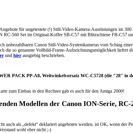
 Angebote für ungetestete (!) Still-Video-Kamera-Ausrüstungen im 300
n ION RC-560 Set im Original-Koffer SB-C57 mit Blitzschiene FB-C57
ich unbezahlbaren Canon Still-Video-Systemkameras vom Schlag einer
rch die so genannte Vollbild-Frame-Aufzeichnungsmöglichkeit liefert d
er
und
hier
ausgiebig beschrieben.
OWER PACK PP-A8, Weitwinkelvorsatz WC-C5728 (die "28" in der
arte zum Einbau in den Rechner gab es auch für den Amiga 2000!
chenden Modellen der Canon ION-Serie, RC-
ht auch als „defekt“ deklariert angeboten werden, ist OK, wenn der Pr
Verstand wohl eher nicht ;-)