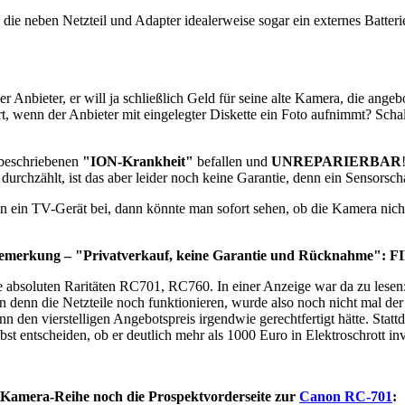
die neben Netzteil und Adapter idealerweise sogar ein externes Batteri
er Anbieter, er will ja schließlich Geld für seine alte Kamera, die ang
t, wenn der Anbieter mit eingelegter Diskette ein Foto aufnimmt? Sch
h beschriebenen
"ION-Krankheit"
befallen und
UNREPARIERBAR
hzählt, ist das aber leider noch keine Garantie, denn ein Sensorschade
 ein TV-Gerät bei, dann könnte man sofort sehen, ob die Kamera nicht 
der Bemerkung – "Privatverkauf, keine Garantie und Rücknahme":
e absoluten Raritäten RC701, RC760. In einer Anzeige war da zu lesen
n denn die Netzteile noch funktionieren, wurde also noch nicht mal de
ann den vierstelligen Angebotspreis irgendwie gerechtfertigt hätte. S
lbst entscheiden, ob er deutlich mehr als 1000 Euro in Elektroschrott in
-Kamera-Reihe noch die Prospektvorderseite zur
Canon RC-701
: