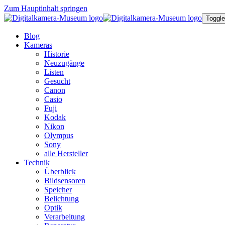
Zum Hauptinhalt springen
Toggle
Blog
Kameras
Historie
Neuzugänge
Listen
Gesucht
Canon
Casio
Fuji
Kodak
Nikon
Olympus
Sony
alle Hersteller
Technik
Überblick
Bildsensoren
Speicher
Belichtung
Optik
Verarbeitung