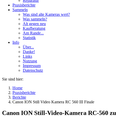
Reparatur
Praxisberichte
Sammeln
Was sind alte Kameras wert?
Was sammeln?
Alt gegen neu
Kaufberatung
Am Rande...
Statistik
Info
Über...
Danke!
Links
Nutzung
Impressum
Datenschutz
Sie sind hier:
Home
Praxisberichte
Berichte
Canon ION Still Video Kamera RC 560 III Finale
Canon ION Still-Video-Kamera RC-560 zu