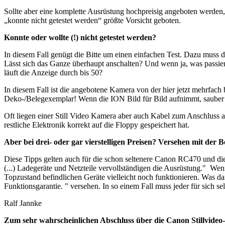
Sollte aber eine komplette Ausrüstung hochpreisig angeboten werden, 
„konnte nicht getestet werden“ größte Vorsicht geboten.
Konnte oder wollte (!) nicht getestet werden?
In diesem Fall genügt die Bitte um einen einfachen Test. Dazu muss d
Lässt sich das Ganze überhaupt anschalten? Und wenn ja, was passier
läuft die Anzeige durch bis 50?
In diesem Fall ist die angebotene Kamera von der hier jetzt mehrfac
Deko-/Belegexemplar! Wenn die ION Bild für Bild aufnimmt, sauber durc
Oft liegen einer Still Video Kamera aber auch Kabel zum Anschluss an
restliche Elektronik korrekt auf die Floppy gespeichert hat.
Aber bei drei- oder gar vierstelligen Preisen? Versehen mit 
Diese Tipps gelten auch für die schon seltenere Canon RC470 und di
(...) Ladegeräte und Netzteile vervollständigen die Ausrüstung." Wen
Topzustand befindlichen Geräte vielleicht noch funktionieren. Was d
Funktionsgarantie. " versehen. In so einem Fall muss jeder für sich se
Ralf Jannke
Zum sehr wahrscheinlichen Abschluss über die Canon Stillvideo