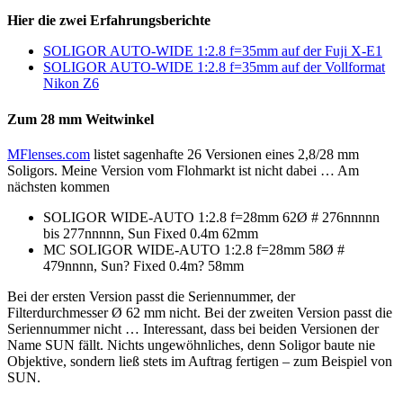
Hier die zwei Erfahrungsberichte
SOLIGOR AUTO-WIDE 1:2.8 f=35mm auf der Fuji X-E1
SOLIGOR AUTO-WIDE 1:2.8 f=35mm auf der Vollformat
Nikon Z6
Zum 28 mm Weitwinkel
MFlenses.com
listet sagenhafte 26 Versionen eines 2,8/28 mm
Soligors. Meine Version vom Flohmarkt ist nicht dabei … Am
nächsten kommen
SOLIGOR WIDE-AUTO 1:2.8 f=28mm 62Ø # 276nnnnn
bis 277nnnnn, Sun Fixed 0.4m 62mm
MC SOLIGOR WIDE-AUTO 1:2.8 f=28mm 58Ø #
479nnnn, Sun? Fixed 0.4m? 58mm
Bei der ersten Version passt die Seriennummer, der
Filterdurchmesser Ø 62 mm nicht. Bei der zweiten Version passt die
Seriennummer nicht … Interessant, dass bei beiden Versionen der
Name SUN fällt. Nichts ungewöhnliches, denn Soligor baute nie
Objektive, sondern ließ stets im Auftrag fertigen – zum Beispiel von
SUN.