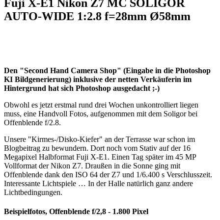
Fuji X-E1 Nikon Z7 MC SOLIGOR
AUTO-WIDE 1:2.8 f=28mm Ø58mm
Den "Second Hand Camera Shop" (Eingabe in die Photoshop
KI Bildgenerierung) inklusive der netten Verkäuferin im
Hintergrund hat sich Photoshop ausgedacht ;-)
Obwohl es jetzt erstmal rund drei Wochen unkontrolliert liegen
muss, eine Handvoll Fotos, aufgenommen mit dem Soligor bei
Offenblende f/2.8.
Unsere "Kirmes-/Disko-Kiefer" an der Terrasse war schon im
Blogbeitrag zu bewundern. Dort noch vom Stativ auf der 16
Megapixel Halbformat Fuji X-E1. Einen Tag später im 45 MP
Vollformat der Nikon Z7. Draußen in die Sonne ging mit
Offenblende dank den ISO 64 der Z7 und 1/6.400 s Verschlusszeit.
Interessante Lichtspiele … In der Halle natürlich ganz andere
Lichtbedingungen.
Beispielfotos, Offenblende f/2,8 - 1.800 Pixel