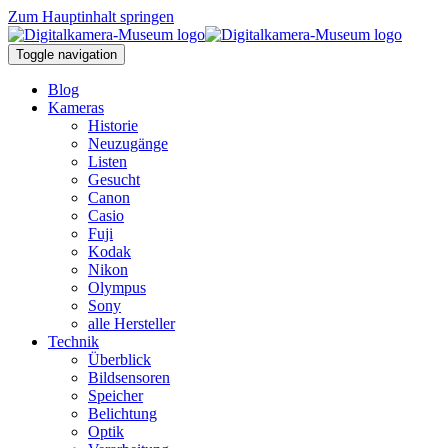
Zum Hauptinhalt springen
Toggle navigation
Blog
Kameras
Historie
Neuzugänge
Listen
Gesucht
Canon
Casio
Fuji
Kodak
Nikon
Olympus
Sony
alle Hersteller
Technik
Überblick
Bildsensoren
Speicher
Belichtung
Optik