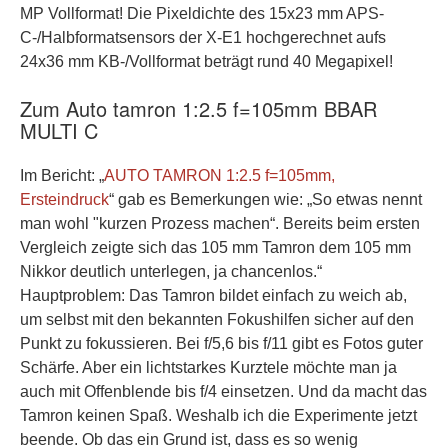
MP Vollformat! Die Pixeldichte des 15x23 mm APS-
C-/Halbformatsensors der X-E1 hochgerechnet aufs
24x36 mm KB-/Vollformat beträgt rund 40 Megapixel!
Zum Auto tamron 1:2.5 f=105mm BBAR
MULTI C
Im Bericht: „
AUTO TAMRON 1:2.5 f=105mm,
Ersteindruck
“ gab es Bemerkungen wie: „So etwas nennt
man wohl "kurzen Prozess machen“. Bereits beim ersten
Vergleich zeigte sich das 105 mm Tamron dem 105 mm
Nikkor deutlich unterlegen, ja chancenlos.“
Hauptproblem: Das Tamron bildet einfach zu weich ab,
um selbst mit den bekannten Fokushilfen sicher auf den
Punkt zu fokussieren. Bei f/5,6 bis f/11 gibt es Fotos guter
Schärfe. Aber ein lichtstarkes Kurztele möchte man ja
auch mit Offenblende bis f/4 einsetzen. Und da macht das
Tamron keinen Spaß. Weshalb ich die Experimente jetzt
beende. Ob das ein Grund ist, dass es so wenig