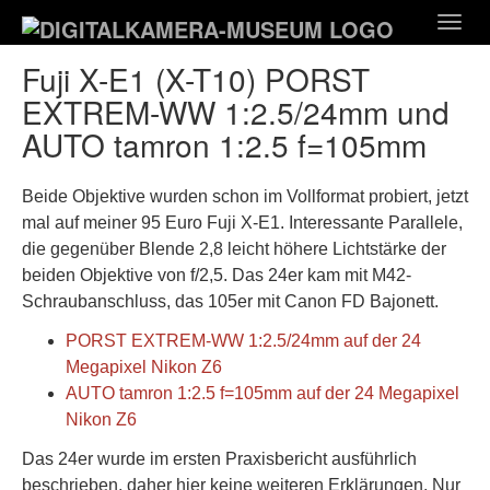
Zum
Togg
Hauptinhalt
navig
springen
Fuji X-E1 (X-T10) PORST
EXTREM-WW 1:2.5/24mm und
AUTO tamron 1:2.5 f=105mm
Beide Objektive wurden schon im Vollformat probiert, jetzt
mal auf meiner 95 Euro Fuji X-E1. Interessante Parallele,
die gegenüber Blende 2,8 leicht höhere Lichtstärke der
beiden Objektive von f/2,5. Das 24er kam mit M42-
Schraubanschluss, das 105er mit Canon FD Bajonett.
PORST EXTREM-WW 1:2.5/24mm auf der 24
Megapixel Nikon Z6
AUTO tamron 1:2.5 f=105mm auf der 24 Megapixel
Nikon Z6
Das 24er wurde im ersten Praxisbericht ausführlich
beschrieben, daher hier keine weiteren Erklärungen. Nur