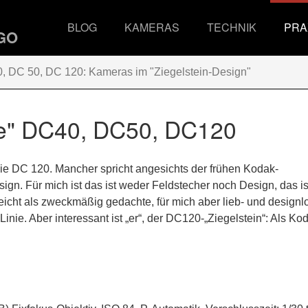
BLOG
KAMERAS
TECHNIK
PRA
 DC 50, DC 120: Kameras im "Ziegelstein-Design"
ne" DC40, DC50, DC120
die DC 120. Mancher spricht angesichts der frühen Kodak-
gn. Für mich ist das ist weder Feldstecher noch Design, das is
lleicht als zweckmäßig gedachte, für mich aber lieb- und designl
nie. Aber interessant ist „er“, der DC120-„Ziegelstein“: Als Ko