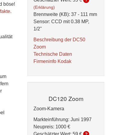
?
d böse!
(Erklärung)
fakte
.
Brennweite (KB): 37 - 111 mm
Sensor: CCD mit 0.38 MP,
1/2"
alität
Beschreibung der DC50
Zoom
Technische Daten
Firmeninfo Kodak
 um
fern
r
DC120 Zoom
Zoom-Kamera
bel
Markteinführung: Juni 1997
Neupreis: 1000 €
Geschätzter Wert:
59 €
?