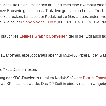
n, dass sie unter Umständen nur für dieses eine Exemplar eine
ganze Bauserie gelten muss! Trotzdem grenzt es schon an Frechhe
e zu drucken. Es hätte der Kodak gut zu Gesicht gestanden, w
, wie bei der
Sony Mavica FD83
: „INTERPOLATED MEGA PI
, braucht es
Lemkes GraphicConverter
, der in der Exif auch fas
war öffnen, erzeugt daraus aber nur 651x488 Pixel Bilder, was
e *.kdc Dateien lesen.
erung der KDC-Dateien zur uralten Kodak-Software
Picture Transf
ows XP installiert wurde. Das XP läuft in einer virtuellen Umge