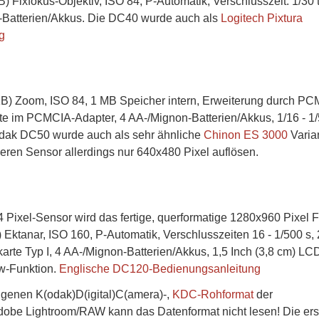
 Fixfokus-Objektiv, ISO 84, P-Automatik, Verschlusszeit: 1/30 
n-Batterien/Akkus. Die DC40 wurde auch als
Logitech Pixtura
g
KB) Zoom, ISO 84, 1 MB Speicher intern, Erweiterung durch P
e im PCMCIA-Adapter, 4 AA-/Mignon-Batterien/Akkus, 1/16 - 1
ak DC50 wurde auch als sehr ähnliche
Chinon ES 3000
Varia
deren Sensor allerdings nur 640x480 Pixel auflösen.
Pixel-Sensor wird das fertige, querformatige 1280x960 Pixel F
B) Ektanar, ISO 160, P-Automatik, Verschlusszeiten 16 - 1/500 s,
arte Typ I, 4 AA-/Mignon-Batterien/Akkus, 1,5 Inch (3,8 cm) LC
ew-Funktion.
Englische DC120-Bedienungsanleitung
igenen K(odak)D(igital)C(amera)-,
KDC-Rohformat
der
Adobe Lightroom/RAW kann das Datenformat nicht lesen! Die ers