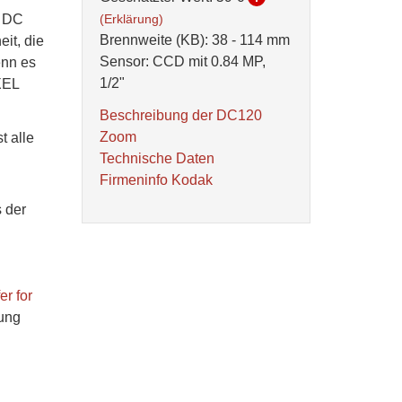
r DC
(Erklärung)
Brennweite (KB): 38 - 114 mm
it, die
Sensor: CCD mit 0.84 MP,
enn es
1/2"
XEL
Beschreibung der DC120
Zoom
t alle
Technische Daten
Firmeninfo Kodak
 der
er for
bung