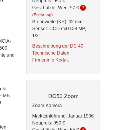
to
Neupreis: 950 €
Geschätzter Wert:
57 €
?
(Erklärung)
Brennweite (KB): 42 mm
Sensor: CCD mit 0.38 MP,
1/2"
CMCIA-
Beschreibung der DC 40
/500
Technische Daten
nte und
Firmeninfo Kodak
oto
DC50 Zoom
 2 MB
D-
Zoom-Kamera
Markteinführung: Januar 1996
Neupreis: 950 €
ten
Geschätzter Wert:
55 €