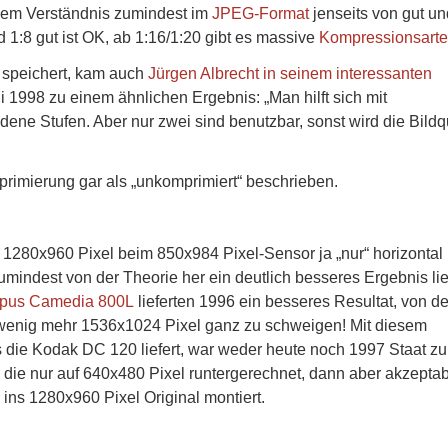
lem Verständnis zumindest im
JPEG-Format
jenseits von gut un
 1:8 gut ist OK, ab 1:16/1:20 gibt es massive
Kompressionsarte
 speichert, kam auch
Jürgen Albrecht in seinem interessanten
1998 zu einem ähnlichen Ergebnis: „Man hilft sich mit
ene Stufen. Aber nur zwei sind benutzbar, sonst wird die Bildqu
primierung gar als „unkomprimiert“ beschrieben.
 1280x960 Pixel beim 850x984 Pixel-Sensor ja „nur“ horizontal
mindest von der Theorie her ein deutlich besseres Ergebnis lie
pus Camedia 800L
lieferten 1996 ein besseres Resultat, von de
 wenig mehr 1536x1024 Pixel ganz zu schweigen! Mit diesem
die Kodak DC 120 liefert, war weder heute noch 1997 Staat zu
 die nur auf 640x480 Pixel runtergerechnet, dann aber akzepta
 ins 1280x960 Pixel Original montiert.