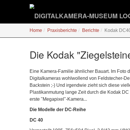
Zum
Hauptinhalt
springen
Sie
Home
Praxisberichte
Berichte
Kodak DC40,
sind
hier:
Die Kodak "Ziegelstei
Eine Kamera-Familie ähnlicher Bauart. Im Foto 
Digitalkameras wohlwollend von Feldstecher-Desi
Backstein ;-) Und irgendwie zieht sich diese vie
Plastikanmutung lange Zeit durch die Kodak DC Li
erste "Megapixel"-Kamera...
Die Modelle der DC-Reihe
DC 40