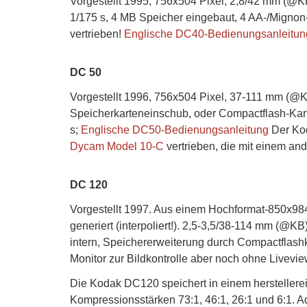
Vorgestellt 1995, 756x504 Pixel, 2,8/42 mm (@KB)
1/175 s, 4 MB Speicher eingebaut, 4 AA-/Migno
vertrieben!
Englische DC40-Bedienungsanleitun
DC 50
Vorgestellt 1996, 756x504 Pixel, 37-111 mm (@
Speicherkarteneinschub, oder Compactflash-Kart
s;
Englische DC50-Bedienungsanleitung
Der Kod
Dycam Model 10-C
vertrieben, die mit einem an
DC 120
Vorgestellt 1997. Aus einem Hochformat-850x984 
generiert (interpoliert!). 2,5-3,5/38-114 mm (@K
intern, Speichererweiterung durch Compactflashk
Monitor zur Bildkontrolle aber noch ohne Livevi
Die Kodak DC120 speichert in einem herstellere
Kompressionsstärken 73:1, 46:1, 26:1 und 6:1. 