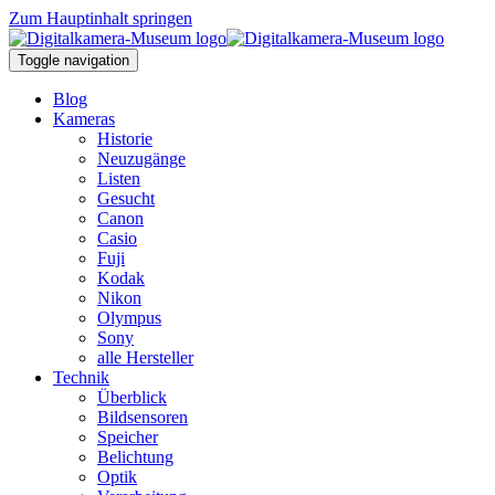
Zum Hauptinhalt springen
Toggle navigation
Blog
Kameras
Historie
Neuzugänge
Listen
Gesucht
Canon
Casio
Fuji
Kodak
Nikon
Olympus
Sony
alle Hersteller
Technik
Überblick
Bildsensoren
Speicher
Belichtung
Optik