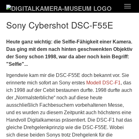
Zum
Togg
Hauptinhalt
navig
springen
Sony Cybershot DSC-F55E
Heute ganz wichtig: die Selfie-Fähigkeit einer Kamera.
Das ging mit dem nach hinten geschwenkten Objektiv
der Sony schon 1998, war da aber noch kein Begriff:
"Selfie"...
Irgendwie kam mir die DSC-F55E doch bekannt vor. Sie
erinnerte mich sofort an Sony erstes
Modell DSC-F1
, das
ich 1998 auf der Cebit bestaunen durfte. 1998 durfte auch
der „Normalsterbliche“ noch auf diese heute
ausschließlich Fachbesuchern vorbehaltenen Messe,
und es wurden zu diesem Zeitpunkt auch höchstens eine
Handvoll Digitalkameras präsentiert. Die DSC-F1 hat das
gleiche Drehgelenkprinzip wie die DSC-F55E. Wobei
sich diese beiden Sonys trotz Drehgelenk für die