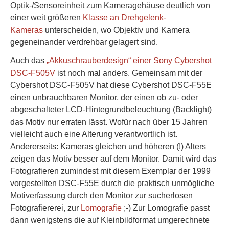
Optik-/Sensoreinheit zum Kameragehäuse deutlich von
einer weit größeren
Klasse an Drehgelenk-
Kameras
unterscheiden, wo Objektiv und Kamera
gegeneinander verdrehbar gelagert sind.
Auch das
„Akkuschrauberdesign“ einer Sony Cybershot
DSC-F505V
ist noch mal anders. Gemeinsam mit der
Cybershot DSC-F505V hat diese Cybershot DSC-F55E
einen unbrauchbaren Monitor, der einen ob zu- oder
abgeschalteter LCD-Hintegrundbeleuchtung (Backlight)
das Motiv nur erraten lässt. Wofür nach über 15 Jahren
vielleicht auch eine Alterung verantwortlich ist.
Andererseits: Kameras gleichen und höheren (!) Alters
zeigen das Motiv besser auf dem Monitor. Damit wird das
Fotografieren zumindest mit diesem Exemplar der 1999
vorgestellten DSC-F55E durch die praktisch unmögliche
Motiverfassung durch den Monitor zur sucherlosen
Fotografiererei, zur
Lomografie
;-) Zur Lomografie passt
dann wenigstens die auf Kleinbildformat umgerechnete