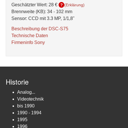
Geschätzter Wert:
28 €
?
(Erklärung)
Brennweite (KB): 34 - 102 mm
Sensor: CCD mit 3.3 MP, 1/1,8"
Beschreibung der DSC-S75
Technische Daten
Firmeninfo Sony
Historie
Analog...
Videotechnik
bis 1990
1990 - 1994
1995
1996