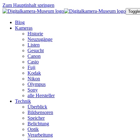
Zum Hauptinhalt springen
Toggle
Blog
Kameras
Historie
Neuzugänge
Listen
Gesucht
Canon
Casio
Fuji
Kodak
Nikon
Olympus
Sony
alle Hersteller
Technik
Überblick
Bildsensoren
Speicher
Belichtung
Optik
Verarbeitung