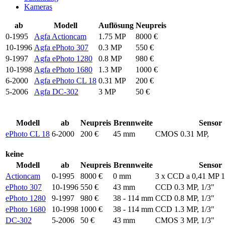
Kameras
ab
Modell
Auflösung
Neupreis
0-1995
Agfa Actioncam
1.75 MP
8000 €
10-1996
Agfa ePhoto 307
0.3 MP
550 €
9-1997
Agfa ePhoto 1280
0.8 MP
980 €
10-1998
Agfa ePhoto 1680
1.3 MP
1000 €
6-2000
Agfa ePhoto CL 18
0.31 MP
200 €
5-2006
Agfa DC-302
3 MP
50 €
Modell
ab
Neupreis
Brennweite
Sensor
ePhoto CL 18
6-2000
200 €
45 mm
CMOS 0.31 MP,
keine
Modell
ab
Neupreis
Brennweite
Sensor
Actioncam
0-1995
8000 €
0 mm
3 x CCD a 0,41 MP 1
ePhoto 307
10-1996
550 €
43 mm
CCD 0.3 MP, 1/3"
ePhoto 1280
9-1997
980 €
38 - 114 mm
CCD 0.8 MP, 1/3"
ePhoto 1680
10-1998
1000 €
38 - 114 mm
CCD 1.3 MP, 1/3"
DC-302
5-2006
50 €
43 mm
CMOS 3 MP, 1/3"