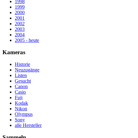
1998
1999
2000
2001
2002
2003
2004
2005 - heute
Kameras
Historie
Neuzugänge
Listen
Gesucht
Canon
Casio
Fuji
Kodak
Nikon
Olympus
Sony
alle Hersteller
Sammeln