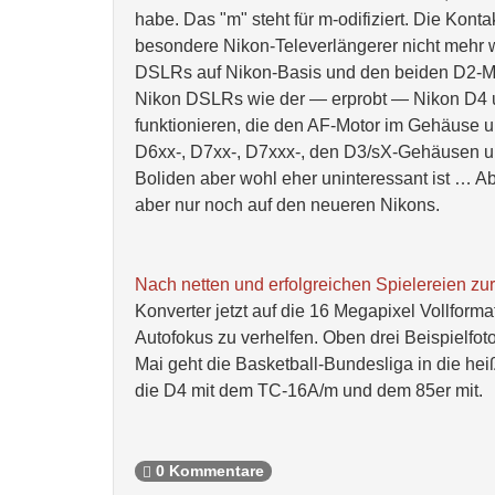
habe. Das "m" steht für m-odifiziert. Die Kon
besondere Nikon-Televerlängerer nicht mehr
DSLRs auf Nikon-Basis und den beiden D2-Mod
Nikon DSLRs wie der — erprobt — Nikon D4 
funktionieren, die den AF-Motor im Gehäuse u
D6xx-, D7xx-, D7xxx-, den D3/sX-Gehäusen un
Boliden aber wohl eher uninteressant ist … A
aber nur noch auf den neueren Nikons.
Nach netten und erfolgreichen Spielereien zu
Konverter jetzt auf die 16 Megapixel Vollfor
Autofokus zu verhelfen. Oben drei Beispielfotos
Mai geht die Basketball-Bundesliga in die he
die D4 mit dem TC-16A/m und dem 85er mit.
0 Kommentare