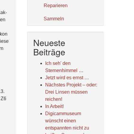
Reparieren
dak-
Sammeln
ren
ikon
Neueste
iese
Beiträge
/m
Ich seh' den
Sternenhimmel …
Jetzt wird es ernst …
Nächstes Projekt – oder:
13.
Drei Linsen müssen
 Z6
reichen!
In Arbeit!
Digicammuseum
wünscht einen
entspannten nicht zu