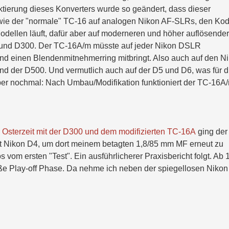
taktierung dieses Konverters wurde so geändert, dass dieser
 wie der "normale" TC-16 auf analogen Nikon AF-SLRs, den Ko
ellen läuft, dafür aber auf moderneren und höher auflösende
und D300. Der TC-16A/m müsste auf jeder Nikon DSLR
nd einen Blendenmitnehmerring mitbringt. Also auch auf den N
d der D500. Und vermutlich auch auf der D5 und D6, was für d
ber nochmal: Nach Umbau/Modifikation funktioniert der TC-16A
r Osterzeit mit der D300 und dem modifizierten TC-16A
ging der
mat Nikon D4, um dort meinem betagten 1,8/85 mm MF erneut zu
 vom ersten "Test". Ein ausführlicherer Praxisbericht folgt. Ab 
iße Play-off Phase. Da nehme ich neben der spiegellosen Nikon