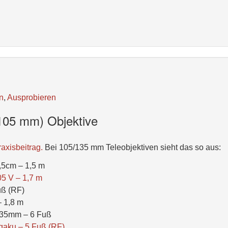
n
,
Ausprobieren
105 mm) Objektive
axisbeitrag.
Bei 105/135 mm Teleobjektiven sieht das so aus:
,5cm – 1,5 m
 V – 1,7 m
ß (RF)
 1,8 m
35mm – 6 Fuß
aku – 5 Fuß (RF)