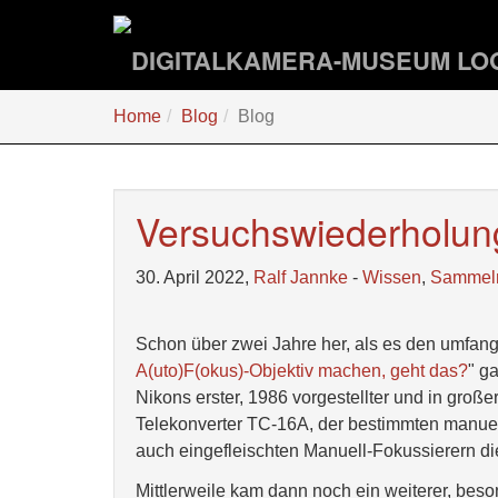
Zum
Hauptinhalt
springen
Sie
Home
Blog
Blog
sind
hier:
Versuchswiederholun
30. April 2022,
Ralf Jannke
-
Wissen
,
Sammel
Schon über zwei Jahre her, als es den umfangr
A(uto)F(okus)-Objektiv machen, geht das?
" g
Nikons erster, 1986 vorgestellter und in groß
Telekonverter TC-16A, der bestimmten manuell 
auch eingefleischten Manuell-Fokussierern d
Mittlerweile kam dann noch ein weiterer, be