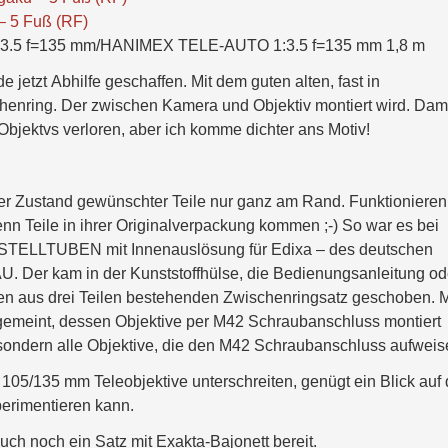
 – 5 Fuß (RF)
 1:3.5 f=135 mm/HANIMEX TELE-AUTO 1:3.5 f=135 mm 1,8 m
jetzt Abhilfe geschaffen. Mit dem guten alten, fast in
enring. Der zwischen Kamera und Objektiv montiert wird. Dam
Objektvs verloren, aber ich komme dichter ans Motiv!
er Zustand gewünschter Teile nur ganz am Rand. Funktionieren
nn Teile in ihrer Originalverpackung kommen ;-) So war es bei
STELLTUBEN mit Innenauslösung für Edixa – des deutschen
er kam in der Kunststoffhülse, die Bedienungsanleitung od
 den aus drei Teilen bestehenden Zwischenringsatz geschoben. M
 gemeint, dessen Objektive per M42 Schraubanschluss montiert
 sondern alle Objektive, die den M42 Schraubanschluss aufweis
5/135 mm Teleobjektive unterschreiten, genügt ein Blick auf 
erimentieren kann.
ch noch ein Satz mit Exakta-Bajonett bereit.