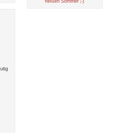
heißen Sommer ;-)
utig
g