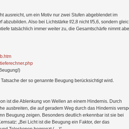
ht ausreicht, um ein Motiv nur zwei Stufen abgeblendet im
f abzubilden. Also bei Lichtstärke f/2,8 nicht f/5,6, sondern glei
ntiefe tatsächlich immer weiter zu, die Gesamtschärfe nimmt abe
kb.htm
tieferechner.php
Beugung!)
ie Tatsache der so genannte Beugung berücksichtigt wird.
tion ist die Ablenkung von Wellen an einem Hindernis. Durch
e ausbreiten, die auf geradem Weg durch das Hindernis verspe
nn Beugung zeigen. Besonders deutlich erkennbar ist sie bei
ernsatz: „Bei Licht ist die Beugung ein Faktor, der das
und Teleskopen begrenzt.(…)“