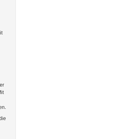
it
er
it
en.
die