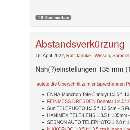
0 Kommentare
Abstandsverkürzung
18. April 2022,
Ralf Jannke
-
Wissen
,
Sammel
Nah(?)einstellungen 135 mm (
lautete die Überschrift zum entsprechenden Pr
ENNA-München Tele-Ennalyt 1:3.5 f=13
FEINMESS DRESDEN Bonotar 1:4.5/105
Sun TELEPHOTO 1:3.5 f=13.5cm – 5 Fu
HANIMEX TELE-LENS 1:3.5 f=135mm –
SESNON AUTO TELEPHOTO 1:2.8 f=1
NIKKOR-QC 1:3.5 f=13,5 cm Nippon Kog