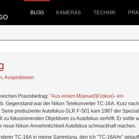
BLOG
KAMERAS
TECHNIK
PRA
g
n
,
Ausprobieren
eichen Praxisbeitrag: "
Aus einem M(anuell)F(okus)- ein
ab. Gegenstand war der Nikon Telekonverter TC-16A. Kurz nach
er Serie produzierter Autofokus-SLR F-501 kam 1987 der Spezial
zu fokussierenden Objektiven zu Autofokus verhilft. Er sollte 
ie neue Nikon-Annehmlichkeit Autofokus schmackhaft machen.
sonderer TC-16A in meine Sammlung, den ich "TC-16A/m" getauf