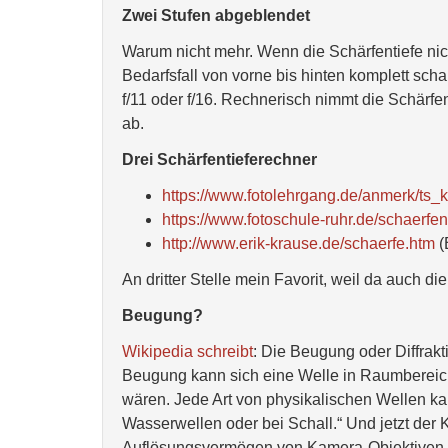
Zwei Stufen abgeblendet
Warum nicht mehr. Wenn die Schärfentiefe nic
Bedarfsfall von vorne bis hinten komplett schar
f/11 oder f/16. Rechnerisch nimmt die Schärfe
ab.
Drei Schärfentieferechner
https://www.fotolehrgang.de/anmerk/ts_
https://www.fotoschule-ruhr.de/schaerfen
http://www.erik-krause.de/schaerfe.htm
(
An dritter Stelle mein Favorit, weil da auch d
Beugung?
Wikipedia schreibt
: Die Beugung oder Diffrak
Beugung kann sich eine Welle in Raumbereich
wären. Jede Art von physikalischen Wellen ka
Wasserwellen oder bei Schall.“ Und jetzt der K
Auflösungsvermögen von Kamera-Objektiven 