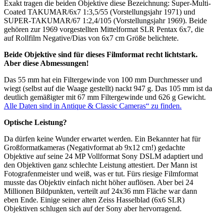
Exakt tragen die beiden Objektive diese Bezeichnung: Super-Multi-
Coated TAKUMAR/6x7 1:3,5/55 (Vorstellungsjahr 1971) und
SUPER-TAKUMAR/67 1:2,4/105 (Vorstellungsjahr 1969). Beide
gehören zur 1969 vorgestellten Mittelformat SLR Pentax 6x7, die
auf Rollfilm Negative/Dias von 6x7 cm Größe belichtete.
Beide Objektive sind für dieses Filmformat recht lichtstark.
Aber diese Abmessungen!
Das 55 mm hat ein Filtergewinde von 100 mm Durchmesser und
wiegt (selbst auf die Waage gestellt) nackt 947 g. Das 105 mm ist da
deutlich gemäßigter mit 67 mm Filtergewinde und 626 g Gewicht.
Alle Daten sind in Antique & Classic Cameras“ zu finden.
Optische Leistung?
Da dürfen keine Wunder erwartet werden. Ein Bekannter hat für
Großformatkameras (Negativformat ab 9x12 cm!) gedachte
Objektive auf seine 24 MP Vollformat Sony DSLM adaptiert und
den Objektiven ganz schlechte Leistung attestiert. Der Mann ist
Fotografenmeister und weiß, was er tut. Fürs riesige Filmformat
musste das Objektiv einfach nicht höher auflösen. Aber bei 24
Millionen Bildpunkten, verteilt auf 24x36 mm Fläche war dann
eben Ende. Einige seiner alten Zeiss Hasselblad (6x6 SLR)
Objektiven schlugen sich auf der Sony aber hervorragend.