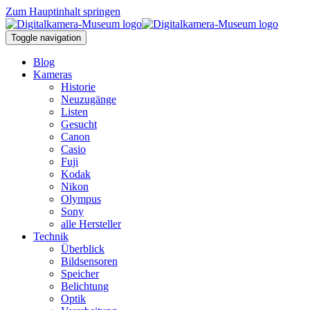
Zum Hauptinhalt springen
Toggle navigation
Blog
Kameras
Historie
Neuzugänge
Listen
Gesucht
Canon
Casio
Fuji
Kodak
Nikon
Olympus
Sony
alle Hersteller
Technik
Überblick
Bildsensoren
Speicher
Belichtung
Optik