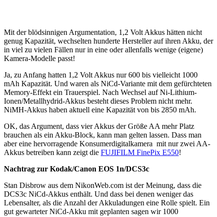
Mit der blödsinnigen Argumentation, 1,2 Volt Akkus hätten nicht
genug Kapazität, wechselten hunderte Hersteller auf ihren Akku, der
in viel zu vielen Fällen nur in eine oder allenfalls wenige (eigene)
Kamera-Modelle passt!
Ja, zu Anfang hatten 1,2 Volt Akkus nur 600 bis vielleicht 1000
mAh Kapazität. Und waren als NiCd-Variante mit dem gefürchteten
Memory-Effekt ein Trauerspiel. Nach Wechsel auf Ni-Lithium-
Ionen/Metallhydrid-Akkus besteht dieses Problem nicht mehr.
NiMH-Akkus haben aktuell eine Kapazität von bis 2850 mAh.
OK, das Argument, dass vier Akkus der Größe AA mehr Platz
brauchen als ein Akku-Block, kann man gelten lassen. Dass man
aber eine hervorragende Konsumerdigitalkamera mit nur zwei AA-
Akkus betreiben kann zeigt die
FUJIFILM FinePix E550
!
Nachtrag zur Kodak/Canon EOS 1n/DCS3c
Stan Disbrow aus dem NikonWeb.com ist der Meinung, dass die
DCS3c NiCd-Akkus enthält. Und dass bei denen weniger das
Lebensalter, als die Anzahl der Akkuladungen eine Rolle spielt. Ein
gut gewarteter NiCd-Akku mit geplanten sagen wir 1000