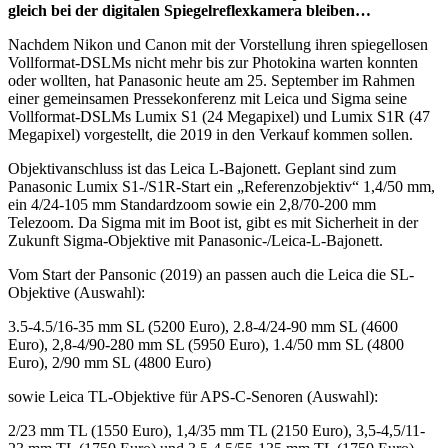
gleich bei der digitalen Spiegelreflexkamera bleiben…
Nachdem Nikon und Canon mit der Vorstellung ihren spiegellosen
Vollformat-DSLMs nicht mehr bis zur Photokina warten konnten
oder wollten, hat Panasonic heute am 25. September im Rahmen
einer gemeinsamen Pressekonferenz mit Leica und Sigma seine
Vollformat-DSLMs Lumix S1 (24 Megapixel) und Lumix S1R (47
Megapixel) vorgestellt, die 2019 in den Verkauf kommen sollen.
Objektivanschluss ist das Leica L-Bajonett. Geplant sind zum
Panasonic Lumix S1-/S1R-Start ein „Referenzobjektiv“ 1,4/50 mm,
ein 4/24-105 mm Standardzoom sowie ein 2,8/70-200 mm
Telezoom. Da Sigma mit im Boot ist, gibt es mit Sicherheit in der
Zukunft Sigma-Objektive mit Panasonic-/Leica-L-Bajonett.
Vom Start der Pansonic (2019) an passen auch die Leica die SL-
Objektive (Auswahl):
3.5-4.5/16-35 mm SL (5200 Euro), 2.8-4/24-90 mm SL (4600
Euro), 2,8-4/90-280 mm SL (5950 Euro), 1.4/50 mm SL (4800
Euro), 2/90 mm SL (4800 Euro)
sowie Leica TL-Objektive für APS-C-Senoren (Auswahl):
2/23 mm TL (1550 Euro), 1,4/35 mm TL (2150 Euro), 3,5-4,5/11-