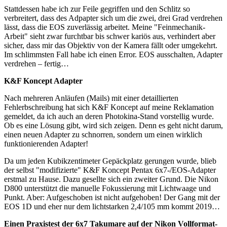
Stattdessen habe ich zur Feile gegriffen und den Schlitz so
verbreitert, dass des Adpapter sich um die zwei, drei Grad verdrehen
lässt, dass die EOS zuverlässig arbeitet. Meine "Feinmechanik-
Arbeit" sieht zwar furchtbar bis schwer kariös aus, verhindert aber
sicher, dass mir das Objektiv von der Kamera fällt oder umgekehrt.
Im schlimmsten Fall habe ich einen Error. EOS ausschalten, Adapter
verdrehen – fertig…
K&F Koncept Adapter
Nach mehreren Anläufen (Mails) mit einer detaillierten
Fehlerbschreibung hat sich K&F Koncept auf meine Reklamation
gemeldet, da ich auch an deren Photokina-Stand vorstellig wurde.
Ob es eine Lösung gibt, wird sich zeigen. Denn es geht nicht darum,
einen neuen Adapter zu schnorren, sondern um einen wirklich
funktionierenden Adapter!
Da um jeden Kubikzentimeter Gepäckplatz gerungen wurde, blieb
der selbst "modifizierte" K&F Koncept Pentax 6x7-/EOS-Adapter
erstmal zu Hause. Dazu gesellte sich ein zweiter Grund. Die Nikon
D800 unterstützt die manuelle Fokussierung mit Lichtwaage und
Punkt. Aber: Aufgeschoben ist nicht aufgehoben! Der Gang mit der
EOS 1D und eher nur dem lichtstarken 2,4/105 mm kommt 2019…
Einen Praxistest der 6x7 Takumare auf der Nikon Vollformat-