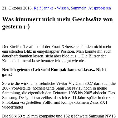
21. Oktober 2018,
Ralf Jannke
-
Wissen
,
Sammeln
,
Ausprobieren
Was kümmert mich mein Geschwätz von
gestern ;-)
Der Streifen Tesafilm auf der Front-/Oberseite hält den nicht mehr
einrastenden Blitz in eingeklappter Position. Man könnte ihn auch
dauerhaft draußen lassen, sieht aber blöd aus… Die Blitzer der
Kompaktkameraklasse benutze ich so gut wie nie.
Neulich getextet: Leb wohl Kompaktkameraklasse... Nicht
ganz!
So wie die wirklich ansehnliche Vivitar ViviCam 8027 darf auch die
2007 vorgestellte, hochelegante Samsung NV15 noch in meine
Sammlung, die eigentlich den Zeitraum 1985 bis 2005 abdeckt. Das
Samsung-Design ist so zeitlos, dass ich es 11 Jahre später in der zur
Photokina vorgestellten Vollformat-Kompaktkamera Zeiss ZX1
wiederfinde!
Die 96 x 60 x 19 mm kompakte und 152 g schwere Samsung NV15