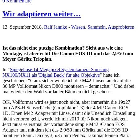
0 Kommentare
Wir adaptieren weiter…
13. September 2018,
Ralf Jannke
-
Wissen
,
Sammeln
,
Ausprobieren
Ist das nicht eine putzige Kombination? Sieht aus wie eine
Montage, ist aber echt! Die Canon EOS 1D und das 2,9/50 mm
Meyer Görlitz Trioplan.
In "
Spiegellose 14 Megapixel Systemkamera Samsung
NX100/NX11 als 'Digital Back' für alte Objektive
" hatte ich
geschrieben: "Ganz sicher werde ich die M42 Linsen auch auf die
36 MP Vollformat Nikon D800 montieren – demnächst." Und dabei
mal wieder den Wald vor lauter Bäumen nicht gesehen…
OK, Vollformat wird es jetzt noch nicht, aber immerhin die 19x27
mm APS-H Sensorfläche (Cropfaktor 1,3) der 4 MP Canon EOS
1D. Einen M42-Adapter mit Linse, damit die Unendlich-Einstellung
nicht verloren geht, werde ich mir 2019 für Nikon noch zulegen.
Jetzt muss es erstmal der vorhandene simple M42-/Canon EOS-
Adapter tun, mit dem ich das 2,9/50 mm Görlitz auf die EOS 1D
montieren kann. Da das 3,5/35 mm Pentax Takumar keinen Platz