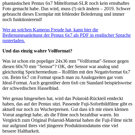
phantastischen Pentax 6x7 Mittelformat-SLR noch kein ernsthaftes
Foto gemacht habe. Das wird, muss (!) sich ändern – 2019. Schwer
gebraucht dieses Exemplar mit fehlender Belederung und immer
noch funktionierend!
Wer an solchen Kameras Freude hat, kann hier die
Bedienungsanleitung der Pentax 6x7 als PDF in englischer Sprache
runterladen.
Und das einzig wahre Vollformat?
Was ist schon ein popeliger 24x36 mm "Vollformat"-Sensor gegen
diesen 60x70 mm "Sensor"? OK, der Sensor war analog und
gleichzeitig Speichermedium – Rollfilm mit den Negativformat 6x7
cm. Beim 6x7 cm Format sprach man zu Analogzeiten gar vom
Ideal-Format. Auch gegenüber dem 6x6 cm Standard beispielsweise
der schwedischen Hasselblad.
Wer genau hingesehen hat, wird das Polaroid-Rückteil entdeckt
haben, das auf der Pentax sitzt. Passende Fuji-Sofortbildfilme gibt es
aktuell nur noch zu Wucherpreisen. Gut dass ich mir einen kleinen
Vorrat angelegt habe, als die Filme noch bezahlbar waren. Im
Vergleich zum Original Polaroid-Material haben die Fuji-Filme nicht
nur aufgrund ihres viel jüngeren Produktionsdatums eine viel
bessere Haltbarkeit.