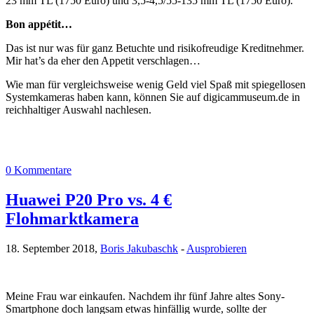
23 mm TL (1750 Euro) und 3,5-4,5/55-135 mm TL (1750 Euro).
Bon appétit…
Das ist nur was für ganz Betuchte und risikofreudige Kreditnehmer.
Mir hat’s da eher den Appetit verschlagen…
Wie man für vergleichsweise wenig Geld viel Spaß mit spiegellosen
Systemkameras haben kann, können Sie auf digicammuseum.de in
reichhaltiger Auswahl nachlesen.
0 Kommentare
Huawei P20 Pro vs. 4 €
Flohmarktkamera
18. September 2018,
Boris Jakubaschk
-
Ausprobieren
Meine Frau war einkaufen. Nachdem ihr fünf Jahre altes Sony-
Smartphone doch langsam etwas hinfällig wurde, sollte der