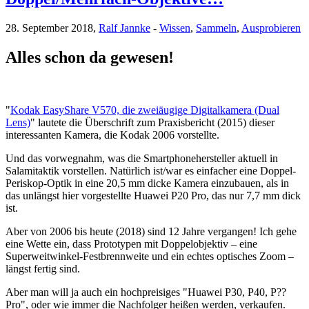
28. September 2018,
Ralf Jannke
-
Wissen
,
Sammeln
,
Ausprobieren
Alles schon da gewesen!
"
Kodak EasyShare V570, die zweiäugige Digitalkamera (Dual
Lens)
" lautete die Überschrift zum Praxisbericht (2015) dieser
interessanten Kamera, die Kodak 2006 vorstellte.
Und das vorwegnahm, was die Smartphonehersteller aktuell in
Salamitaktik vorstellen. Natürlich ist/war es einfacher eine Doppel-
Periskop-Optik in eine 20,5 mm dicke Kamera einzubauen, als in
das unlängst hier vorgestellte Huawei P20 Pro, das nur 7,7 mm dick
ist.
Aber von 2006 bis heute (2018) sind 12 Jahre vergangen! Ich gehe
eine Wette ein, dass Prototypen mit Doppelobjektiv – eine
Superweitwinkel-Festbrennweite und ein echtes optisches Zoom –
längst fertig sind.
Aber man will ja auch ein hochpreisiges "Huawei P30, P40, P??
Pro", oder wie immer die Nachfolger heißen werden, verkaufen.