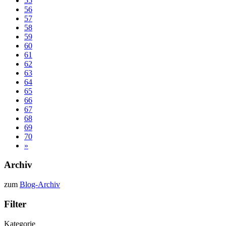
55
56
57
58
59
60
61
62
63
64
65
66
67
68
69
70
»
Archiv
zum
Blog-Archiv
Filter
Kategorie