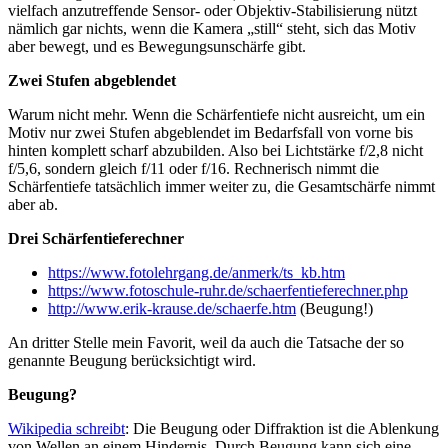
vielfach anzutreffende Sensor- oder Objektiv-Stabilisierung nützt
nämlich gar nichts, wenn die Kamera „still“ steht, sich das Motiv
aber bewegt, und es Bewegungsunschärfe gibt.
Zwei Stufen abgeblendet
Warum nicht mehr. Wenn die Schärfentiefe nicht ausreicht, um ein
Motiv nur zwei Stufen abgeblendet im Bedarfsfall von vorne bis
hinten komplett scharf abzubilden. Also bei Lichtstärke f/2,8 nicht
f/5,6, sondern gleich f/11 oder f/16. Rechnerisch nimmt die
Schärfentiefe tatsächlich immer weiter zu, die Gesamtschärfe nimmt
aber ab.
Drei Schärfentieferechner
https://www.fotolehrgang.de/anmerk/ts_kb.htm
https://www.fotoschule-ruhr.de/schaerfentieferechner.php
http://www.erik-krause.de/schaerfe.htm
(Beugung!)
An dritter Stelle mein Favorit, weil da auch die Tatsache der so
genannte Beugung berücksichtigt wird.
Beugung?
Wikipedia schreibt
: Die Beugung oder Diffraktion ist die Ablenkung
von Wellen an einem Hindernis. Durch Beugung kann sich eine