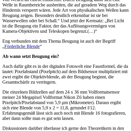
Welle in Raumbereiche ausbreiten, die auf geradem Weg durch das
Hindernis versperrt wären. Jede Art von physikalischen Wellen kann
Beugung zeigen. Besonders deutlich erkennbar ist sie bei
Wasserwellen oder bei Schall.“ Und jetzt der Kernsatz: „Bei Licht
ist die Beugung ein Faktor, der das Auflösungsvermögen von
Kamera-Objektiven und Teleskopen begrenzt.(…)“
Eng verbunden mit dem Thema Beugung ist auch der Begriff
„
Förderliche Blende
“
Ab wann setzt Beugung ein?
Auch dafür gibt es in der digitalen Fotowelt eine Faustformel, die da
lautet: Pixelabstand (Pixelpitch) auf dem Bildsensor multipliziert mit
zwei ergibt die Objektivblende, ab der Beugung beginnt, die
Gesamtschärfe zu verringern.
Die einzelnen Bildzellen auf dem 24 x 36 mm Vollformatsensor
meiner 24 Megapixel Vollformat Nikon Z6 haben einen
Pixelpitch/Pixelabstand von 5,9 µm (Mikrometer). Daraus ergibt
sich eine Blende von 5,9 x 2 = 11,8, gerundet f/12.
Erfahrungsgemäß lässt sich auch noch mit Blende 16 fotografieren,
aber dann sollte man es gut sein lassen.
Diskussionen darüber überlasse ich gerne den Theoretikern in den