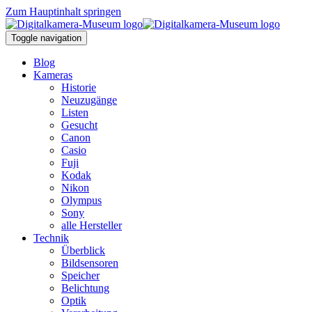
Zum Hauptinhalt springen
Toggle navigation
Blog
Kameras
Historie
Neuzugänge
Listen
Gesucht
Canon
Casio
Fuji
Kodak
Nikon
Olympus
Sony
alle Hersteller
Technik
Überblick
Bildsensoren
Speicher
Belichtung
Optik