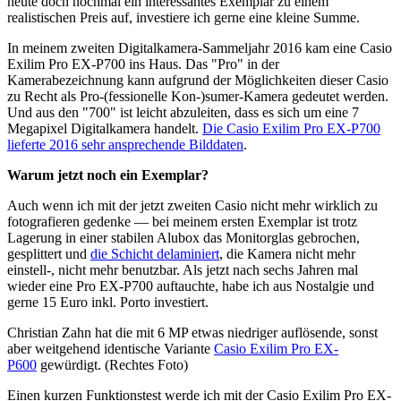
heute doch nochmal ein interessantes Exemplar zu einem
realistischen Preis auf, investiere ich gerne eine kleine Summe.
In meinem zweiten Digitalkamera-Sammeljahr 2016 kam eine Casio
Exilim Pro EX-P700 ins Haus. Das "Pro" in der
Kamerabezeichnung kann aufgrund der Möglichkeiten dieser Casio
zu Recht als Pro-(fessionelle Kon-)sumer-Kamera gedeutet werden.
Und aus den "700" ist leicht abzuleiten, dass es sich um eine 7
Megapixel Digitalkamera handelt.
Die Casio Exilim Pro EX-P700
lieferte 2016 sehr ansprechende Bilddaten
.
Warum jetzt noch ein Exemplar?
Auch wenn ich mit der jetzt zweiten Casio nicht mehr wirklich zu
fotografieren gedenke — bei meinem ersten Exemplar ist trotz
Lagerung in einer stabilen Alubox das Monitorglas gebrochen,
gesplittert und
die Schicht delaminiert
, die Kamera nicht mehr
einstell-, nicht mehr benutzbar. Als jetzt nach sechs Jahren mal
wieder eine Pro EX-P700 auftauchte, habe ich aus Nostalgie und
gerne 15 Euro inkl. Porto investiert.
Christian Zahn hat die mit 6 MP etwas niedriger auflösende, sonst
aber weitgehend identische Variante
Casio Exilim Pro EX-
P600
gewürdigt. (Rechtes Foto)
Einen kurzen Funktionstest werde ich mit der Casio Exilim Pro EX-