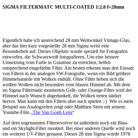
SIGMA FILTERMATC MULTI-COATED 1:2.8 f=28mm
Eigentlich habe ich ausreichend 28 mm Weitwinkel Vintage-Glas,
aber das hier kurz vorgestellte 28 mm Sigma weist eine
Besonderheit auf. Dieses Objektiv wurde speziell für Fotografen
entworfen, die Schwarzweiß fotografieren. Um eine bessere
Umsetzung vom Farbe in Grautöne zu erreichen, helfen
entsprechend eingefärbte Filter. Am besten erkennt man den Einsatz
von Filtern in der analogen SW-Fotografie, wenn ein Bild größere
Himmelsanteile mit Wolken enthält. Ohne Filter heben sich die
weißen Wolken nicht besonders vom blauen Himmel ab. Mit dem
im Sigma Filtermatic montierten Gelb- oder Orange-Filter wird der
Himmel nach Wunsch abgedunkelt, die Wolken treten stärker
hervor. Man kann mit den Filtern aber auch spielen ;-) Wie es mein
Beispiel aus Analogzeiten zeigt oder Matthieu Stern mit seinem
Youtube-Film „
The Van Gogh Lens
“
Auf dem sogenannten Filterrevolver ist außerdem noch ein Blau-
und ein Skylight-Filter montiert. Bei einer anderen Quelle wird noch
ein weiterer UV-Filter genannt. Dieses 28 mm Sigma wurde 1978