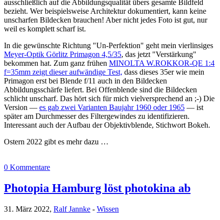
ausschließlich auf die Abbildungsqualität übers gesamte Bildfeld
bezieht. Wer beispielsweise Architektur dokumentiert, kann keine
unscharfen Bildecken brauchen! Aber nicht jedes Foto ist gut, nur
weil es komplett scharf ist.
In die gewünschte Richtung "Un-Perfektion" geht mein vierlinsiges
Meyer-Optik Görlitz Primagon 4,5/35
, das jetzt "Verstärkung"
bekommen hat. Zum ganz frühen
MINOLTA W.ROKKOR-QE 1:4
f=35mm zeigt dieser aufwändige Test,
dass dieses 35er wie mein
Primagon erst bei Blende f/11 auch in den Bildecken
Abbildungsschärfe liefert. Bei Offenblende sind die Bildecken
schlicht unscharf. Das hört sich für mich vielversprechend an ;-) Die
Version —
es gab zwei Varianten Baujahr 1960 oder 1965
— ist
später am Durchmesser des Filtergewindes zu identifizieren.
Interessant auch der Aufbau der Objektivblende, Stichwort Bokeh.
Ostern 2022 gibt es mehr dazu …
0 Kommentare
Photopia Hamburg löst photokina ab
31. März 2022,
Ralf Jannke
-
Wissen