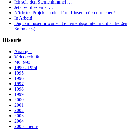
Ich seh' den Sternenhimmel …
Jetzt wird es ernst …
Nächstes Projekt – oder: Drei Linsen müssen reichen!
In Arbeit!
Digicammuseum wünscht einen entspannten nicht zu heißen
Sommer ;-)
Historie
Analog...
Videotechnik
bis 1990
1990 - 1994
1995
1996
1997
1998
1999
2000
2001
2002
2003
2004
2005 - heute