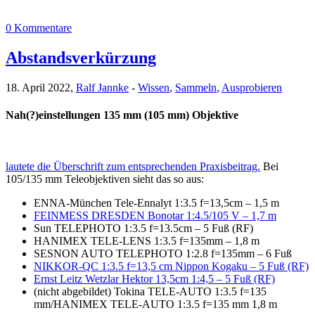
0 Kommentare
Abstandsverkürzung
18. April 2022,
Ralf Jannke
-
Wissen
,
Sammeln
,
Ausprobieren
Nah(?)einstellungen 135 mm (105 mm) Objektive
lautete die Überschrift zum entsprechenden Praxisbeitrag.
Bei
105/135 mm Teleobjektiven sieht das so aus:
ENNA-München Tele-Ennalyt 1:3.5 f=13,5cm – 1,5 m
FEINMESS DRESDEN Bonotar 1:4.5/105 V – 1,7 m
Sun TELEPHOTO 1:3.5 f=13.5cm – 5 Fuß (RF)
HANIMEX TELE-LENS 1:3.5 f=135mm – 1,8 m
SESNON AUTO TELEPHOTO 1:2.8 f=135mm – 6 Fuß
NIKKOR-QC 1:3.5 f=13,5 cm Nippon Kogaku – 5 Fuß (RF)
Ernst Leitz Wetzlar Hektor 13,5cm 1:4,5 – 5 Fuß (RF)
(nicht abgebildet) Tokina TELE-AUTO 1:3.5 f=135
mm/HANIMEX TELE-AUTO 1:3.5 f=135 mm 1,8 m