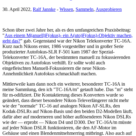
30. April 2022,
Ralf Jannke
-
Wissen
,
Sammeln
,
Ausprobieren
Schon über zwei Jahre her, als es den umfangreichen Praxisbeitrag:
"
Aus einem M(anuell)F(okus)- ein A(uto)F(okus)-Objektiv machen,
geht das?
" gab. Gegenstand war der Nikon Telekonverter TC-16A.
Kurz nach Nikons erster, 1986 vorgestellter und in großer Serie
produzierter Autofokus-SLR F-501 kam 1987 der Spezial-
Telekonverter TC-16A, der bestimmten manuell zu fokussierenden
Objektiven zu Autofokus verhilft. Er sollte wohl auch
eingefleischten Manuell-Fokussierern die neue Nikon-
Annehmlichkeit Autofokus schmackhaft machen.
Mittlerweile kam dann noch ein weiterer, besonderer TC-16A in
meine Sammlung, den ich "TC-16A/m" getauft habe. Das "m" steht
für m-odifiziert. Die Kontaktierung dieses Konverters wurde so
geändert, dass dieser besondere Nikon-Televerlängerer nicht mehr
wie der "normale" TC-16 auf analogen Nikon AF-SLRs, den
Kodak-DSLRs auf Nikon-Basis und den beiden D2-Modellen läuft,
dafür aber auf moderneren und höher auflösenderen Nikon DSLRs
wie der — erprobt — Nikon D4 und D300. Der TC-16A/m müsste
auf jeder Nikon DSLR funktionieren, die den AF-Motor im
Gehäuse und einen Blendenmitnehmerring mitbringt. Also auch auf