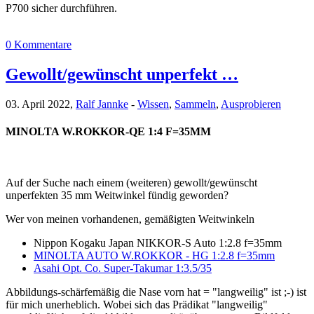
P700 sicher durchführen.
0 Kommentare
Gewollt/gewünscht unperfekt …
03. April 2022,
Ralf Jannke
-
Wissen
,
Sammeln
,
Ausprobieren
MINOLTA W.ROKKOR-QE 1:4 F=35MM
Auf der Suche nach einem (weiteren) gewollt/gewünscht
unperfekten 35 mm Weitwinkel fündig geworden?
Wer von meinen vorhandenen, gemäßigten Weitwinkeln
Nippon Kogaku Japan NIKKOR-S Auto 1:2.8 f=35mm
MINOLTA AUTO W.ROKKOR - HG 1:2.8 f=35mm
Asahi Opt. Co. Super-Takumar 1:3.5/35
Abbildungs-schärfemäßig die Nase vorn hat = "langweilig" ist ;-) ist
für mich unerheblich. Wobei sich das Prädikat "langweilig"