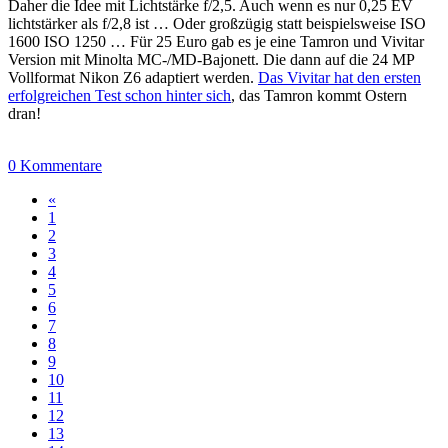
Daher die Idee mit Lichtstärke f/2,5. Auch wenn es nur 0,25 EV
lichtstärker als f/2,8 ist … Oder großzügig statt beispielsweise ISO
1600 ISO 1250 … Für 25 Euro gab es je eine Tamron und Vivitar
Version mit Minolta MC-/MD-Bajonett. Die dann auf die 24 MP
Vollformat Nikon Z6 adaptiert werden.
Das Vivitar hat den ersten
erfolgreichen Test schon hinter sich
, das Tamron kommt Ostern
dran!
0 Kommentare
«
1
2
3
4
5
6
7
8
9
10
11
12
13