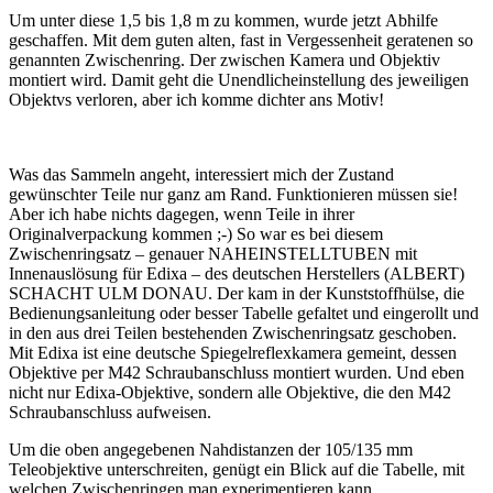
Um unter diese 1,5 bis 1,8 m zu kommen, wurde jetzt Abhilfe
geschaffen. Mit dem guten alten, fast in Vergessenheit geratenen so
genannten Zwischenring. Der zwischen Kamera und Objektiv
montiert wird. Damit geht die Unendlicheinstellung des jeweiligen
Objektvs verloren, aber ich komme dichter ans Motiv!
Was das Sammeln angeht, interessiert mich der Zustand
gewünschter Teile nur ganz am Rand. Funktionieren müssen sie!
Aber ich habe nichts dagegen, wenn Teile in ihrer
Originalverpackung kommen ;-) So war es bei diesem
Zwischenringsatz – genauer NAHEINSTELLTUBEN mit
Innenauslösung für Edixa – des deutschen Herstellers (ALBERT)
SCHACHT ULM DONAU. Der kam in der Kunststoffhülse, die
Bedienungsanleitung oder besser Tabelle gefaltet und eingerollt und
in den aus drei Teilen bestehenden Zwischenringsatz geschoben.
Mit Edixa ist eine deutsche Spiegelreflexkamera gemeint, dessen
Objektive per M42 Schraubanschluss montiert wurden. Und eben
nicht nur Edixa-Objektive, sondern alle Objektive, die den M42
Schraubanschluss aufweisen.
Um die oben angegebenen Nahdistanzen der 105/135 mm
Teleobjektive unterschreiten, genügt ein Blick auf die Tabelle, mit
welchen Zwischenringen man experimentieren kann.