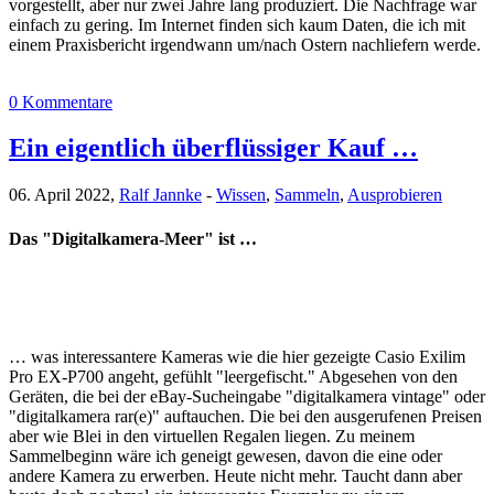
vorgestellt, aber nur zwei Jahre lang produziert. Die Nachfrage war
einfach zu gering. Im Internet finden sich kaum Daten, die ich mit
einem Praxisbericht irgendwann um/nach Ostern nachliefern werde.
0 Kommentare
Ein eigentlich überflüssiger Kauf …
06. April 2022,
Ralf Jannke
-
Wissen
,
Sammeln
,
Ausprobieren
Das "Digitalkamera-Meer" ist …
… was interessantere Kameras wie die hier gezeigte Casio Exilim
Pro EX-P700 angeht, gefühlt "leergefischt." Abgesehen von den
Geräten, die bei der eBay-Sucheingabe "digitalkamera vintage" oder
"digitalkamera rar(e)" auftauchen. Die bei den ausgerufenen Preisen
aber wie Blei in den virtuellen Regalen liegen. Zu meinem
Sammelbeginn wäre ich geneigt gewesen, davon die eine oder
andere Kamera zu erwerben. Heute nicht mehr. Taucht dann aber