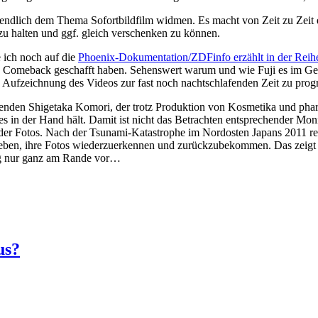
ndlich dem Thema Sofortbildfilm widmen. Es macht von Zeit zu Zeit eb
 zu halten und ggf. gleich verschenken zu können.
 ich noch auf die
Phoenix-Dokumentation/ZDFinfo erzählt in der Rei
in Comeback geschafft haben. Sehenswert warum und wie Fuji es im Ge
ne Aufzeichnung des Videos zur fast noch nachtschlafenden Zeit zu pro
sitzenden Shigetaka Komori, der trotz Produktion von Kosmetika und 
an es in der Hand hält. Damit ist nicht das Betrachten entsprechender
r Fotos. Nach der Tsunami-Katastrophe im Nordosten Japans 2011 reinig
 geben, ihre Fotos wiederzuerkennen und zurückzubekommen. Das zeigt
ag nur ganz am Rande vor…
us?