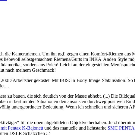
ch die Kamerariemen. Um ihn ggf. gegen einen Komfort-Riemen aus Mo
des liebevoll selbstgemachten Riemens/Gurts im INKA-Anden-Style mögl
 Südamerika, sonders aus Polen! Leicht an der eingestellten Menüsprac
solut nach meinem Geschmack!
00D Arbeitstier gekostet. Mit IBIS: In-Body-Image-Stabilisation! So b
ndet…
ra zu bauen, die sich deutlich von der Masse abhebt. (...) Die Bildqua
trüben in bestimmten Situationen den ansonsten durchweg positiven Eind
 völlig untergeordneter Bedeutung. Wenn ich schnellen und sicheren
ktivtäger“ für die oben abgebildeten Objektve herhalten. Jetzt über
mit Pentax K-Bajonett
und das manuelle und lichtstarke
SMC PENTAX
 alten DSLR Schätzchen ;-)