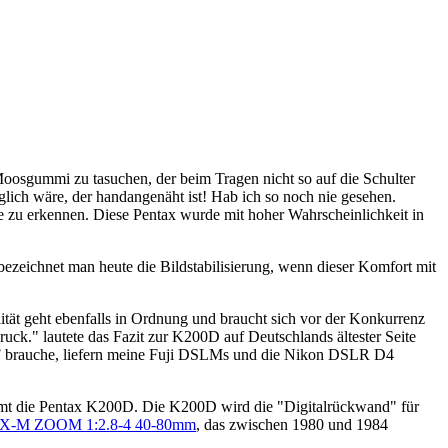
osgummi zu tasuchen, der beim Tragen nicht so auf die Schulter
ich wäre, der handangenäht ist! Hab ich so noch nie gesehen.
he zu erkennen. Diese Pentax wurde mit hoher Wahrscheinlichkeit in
ezeichnet man heute die Bildstabilisierung, wenn dieser Komfort mit
lität geht ebenfalls in Ordnung und braucht sich vor der Konkurrenz
ruck." lautete das Fazit zur K200D auf Deutschlands ältester Seite
 AF brauche, liefern meine Fuji DSLMs und die Nikon DSLR D4
nimmt die Pentax K200D. Die K200D wird die "Digitalrückwand" für
-M ZOOM 1:2.8-4 40-80mm
, das zwischen 1980 und 1984