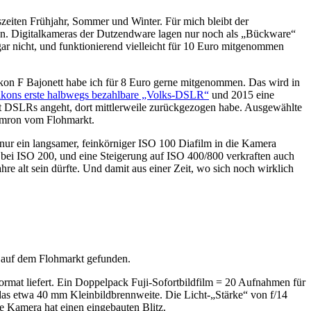
zeiten Frühjahr, Sommer und Winter. Für mich bleibt der
gen. Digitalkameras der Dutzendware lagen nur noch als „Bückware“
ar nicht, und funktionierend vielleicht für 10 Euro mitgenommen
kon F Bajonett habe ich für 8 Euro gerne mitgenommen. Das wird in
kons erste halbwegs bezahlbare „Volks-DSLR“
und 2015 eine
 DSLRs angeht, dort mittlerweile zurückgezogen habe. Ausgewählte
Tamron vom Flohmarkt.
 nur ein langsamer, feinkörniger ISO 100 Diafilm in die Kamera
h bei ISO 200, und eine Steigerung auf ISO 400/800 verkraften auch
 alt sein dürfte. Und damit aus einer Zeit, wo sich noch wirklich
 auf dem Flohmarkt gefunden.
ormat liefert. Ein Doppelpack Fuji-Sofortbildfilm = 20 Aufnahmen für
das etwa 40 mm Kleinbildbrennweite. Die Licht-„Stärke“ von f/14
ie Kamera hat einen eingebauten Blitz.