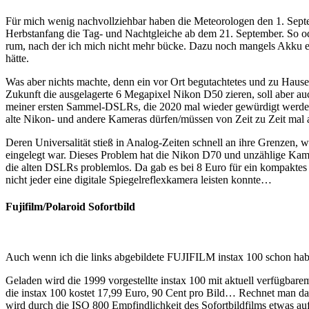
Für mich wenig nachvollziehbar haben die Meteorologen den 1. Septem
Herbstanfang die Tag- und Nachtgleiche ab dem 21. September. So od
rum, nach der ich mich nicht mehr bücke. Dazu noch mangels Akku ein
hätte.
Was aber nichts machte, denn ein vor Ort begutachtetes und zu Haus
Zukunft die ausgelagerte 6 Megapixel Nikon D50 zieren, soll aber a
meiner ersten Sammel-DSLRs, die 2020 mal wieder gewürdigt werden
alte Nikon- und andere Kameras dürfen/müssen von Zeit zu Zeit ma
Deren Universalität stieß in Analog-Zeiten schnell an ihre Grenzen, 
eingelegt war. Dieses Problem hat die Nikon D70 und unzählige Kamer
die alten DSLRs problemlos. Da gab es bei 8 Euro für ein kompaktes 
nicht jeder eine digitale Spiegelreflexkamera leisten konnte…
Fujifilm/Polaroid Sofortbild
Auch wenn ich die links abgebildete FUJIFILM instax 100 schon hab
Geladen wird die 1999 vorgestellte instax 100 mit aktuell verfügbar
die instax 100 kostet 17,99 Euro, 90 Cent pro Bild… Rechnet man da
wird durch die ISO 800 Empfindlichkeit des Sofortbildfilms etwas auf