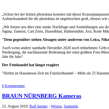
„Schon bei der letzten photokina konnten mit dieser Konzeptanpassun
Aufmerksamkeit für die photokina ist ungebrochen groß, ebenso wie d
„Wir freuen uns über eine starke Nachfrage und Anmeldungen aus 
Sigma, Tamron, Carl Zeiss, Hasselblad, Hahnemühle, Arri, Rode Mikr
"Dem gegenüber stehen Absagen unter anderem von Leica, Nik
Auch wenn andere namhafte Hersteller 2020 noch teilnehmen: Geht es
Niedergang, die nachlassende Bedeutung der einst größten Foto-Messe
Jahr für Jahr?
Der Fotohandel hat längst reagiert
"Herbst ist Hausmesse-Zeit im Fotofachhandel – Mehr als 25 Hausm
0 Kommentare
BRAUN NÜRNBERG Kameras
23. August 2019,
Ralf Jannke
-
Wissen
,
Sammeln