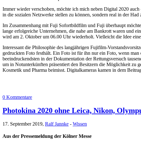
Immer wieder verschoben, möchte ich mich neben Digital 2020 auch e
in die sozialen Netzwerke stellen zu können, sondern real in der Had
Im Zusammenhang mit Fuji Sofortbildfilm und Fuji überhaupt möchte
lange erfolgreiche Unternehmen, die nahe am Bankrott waren und e
wird am 2. Oktober um 06.00 Uhr wiederholt. Vielleicht die Idee ei
Interessant die Philosophie des langjährigen Fujifilm-Vorstandsvor
gedruckten Foto festhält. Ein Foto ist für ihn nur ein Foto, wenn m
beeindruckendsten in der Dokumentation der Rettungsversuch tausende
um in Notunterkünften präsentiert den Besitzern die Möglichkeit zu
Kosmetik und Pharma beimisst. Digitalkameras kamen in dem Beitr
0 Kommentare
Photokina 2020 ohne Leica, Nikon, Olymp
17. September 2019,
Ralf Jannke
-
Wissen
Aus der Pressemeldung der Kölner Messe