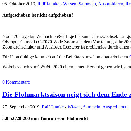
05. Oktober 2019,
Ralf Jannke
-
Wissen
,
Sammeln
,
Ausprobieren
,
Re
Aufgeschoben ist nicht aufgehoben!
Noch 79 Tage bis Weinachten/86 Tage bis zum Jahreswechsel. Langsam 
Olympus Camedia C-7070 Wide Zoom aus dem Vorstellungsjahr 2005 i
Zoomdrehschalter und Auslöser. Letzterer ist problemlos durch einen 
Für Ungeduldige kann ich auf die Beiträge zur schon abgearbeiteten
Wobei es auch zur C-5060 2020 einen neuen Bericht geben wird, den
0 Kommentare
Die Flohmarktsaison neigt sich dem Ende
27. September 2019,
Ralf Jannke
-
Wissen
,
Sammeln
,
Ausprobieren
3,8-5,6/28-200 mm Tamron vom Flohmarkt