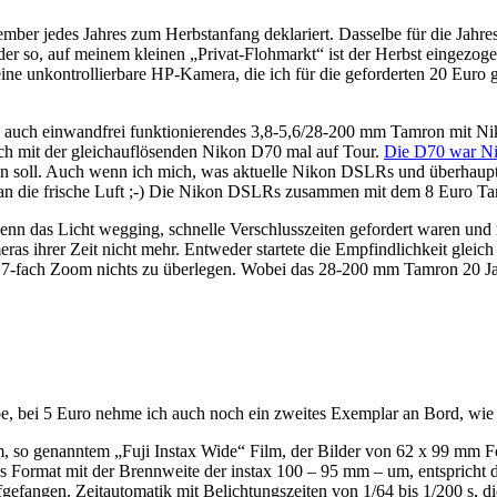
ber jedes Jahres zum Herbstanfang deklariert. Dasselbe für die Jahres
er so, auf meinem kleinen „Privat-Flohmarkt“ ist der Herbst eingezo
e unkontrollierbare HP-Kamera, die ich für die geforderten 20 Euro g
e auch einwandfrei funktionierendes 3,8-5,6/28-200 mm Tamron mit Ni
uch mit der gleichauflösenden Nikon D70 mal auf Tour.
Die D70 war Ni
 soll. Auch wenn ich mich, was aktuelle Nikon DSLRs und überhaupt
l an die frische Luft ;-) Die Nikon DSLRs zusammen mit dem 8 Euro 
wenn das Licht wegging, schnelle Verschlusszeiten gefordert waren und
as ihrer Zeit nicht mehr. Entweder startete die Empfindlichkeit gleic
7-fach Zoom nichts zu überlegen. Wobei das 28-200 mm Tamron 20 Jahre
e, bei 5 Euro nehme ich auch noch ein zweites Exemplar an Bord, wie
em, so genanntem „Fuji Instax Wide“ Film, der Bilder von 62 x 99 mm F
s Format mit der Brennweite der instax 100 – 95 mm – um, entspricht 
gefangen. Zeitautomatik mit Belichtungszeiten von 1/64 bis 1/200 s, d