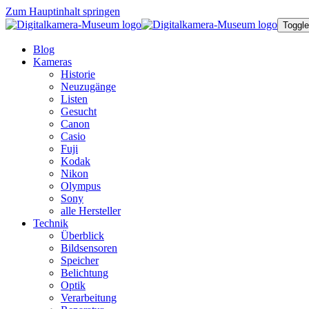
Zum Hauptinhalt springen
Toggle
Blog
Kameras
Historie
Neuzugänge
Listen
Gesucht
Canon
Casio
Fuji
Kodak
Nikon
Olympus
Sony
alle Hersteller
Technik
Überblick
Bildsensoren
Speicher
Belichtung
Optik
Verarbeitung