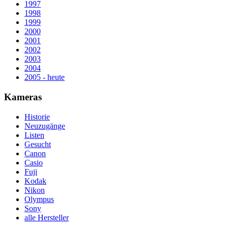
1997
1998
1999
2000
2001
2002
2003
2004
2005 - heute
Kameras
Historie
Neuzugänge
Listen
Gesucht
Canon
Casio
Fuji
Kodak
Nikon
Olympus
Sony
alle Hersteller