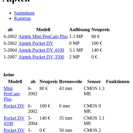
Sammlung
Kameras
ab
Modell
Auflösung
Neupreis
6-2002
Aiptek Mini PenCam Plus
1.3 MP
80 €
6-2002
Aiptek Pocket DV
0 MP
100 €
5-2004
Aiptek Pocket DV 4100
3.1 MP
140 €
1-2007
Aiptek Pocket DV 3500
2 MP
0 €
keine
Modell
ab
Neupreis
Brennweite
Sensor
Funktionen
Mini
6-
80 €
43 mm
CMOS 1.3
PenCam
2002
MP,
Plus
Pocket DV
6-
100 €
0 mm
CMOS 0
2002
MP,
Pocket DV
5-
140 €
35 mm
CMOS 3.1
4100
2004
MP,
Pocket DV
1-
0 €
50 mm
CMOS 2