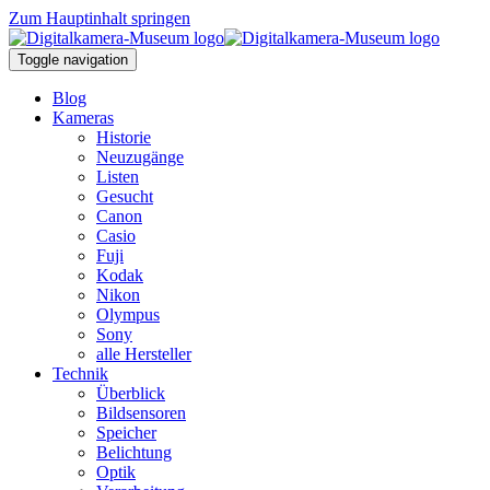
Zum Hauptinhalt springen
Toggle navigation
Blog
Kameras
Historie
Neuzugänge
Listen
Gesucht
Canon
Casio
Fuji
Kodak
Nikon
Olympus
Sony
alle Hersteller
Technik
Überblick
Bildsensoren
Speicher
Belichtung
Optik