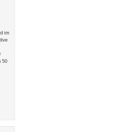
rd im
tive
r
s 50