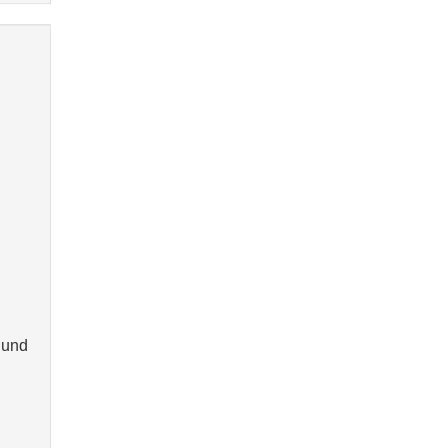
l
 und