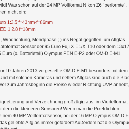
wild! Was schon auf der 24 MP Vollformat Nikon Z6 "performte",
men nicht ein:
to 1:3.5 f=43mm-f=86mm
D 1:2.8 f=18mm
, Windrichtung, Mondphase ;-) ins Regal gegriffen, um Altglas
lbformat-Sensor der 95 Euro Fuji X-E1/X-T10 oder dem 13x1
75 Euro (o. Batterieteil) Olympus PEN E-P2 oder OM-D E-M1
or 10 Jahren 2013 vorgestellte OM-D E-M1 besonders mit dem
t. Und mit solchen Kameras und nettem Altglas sind auch die Bla
wer zum Jahresbeginn die Preise wieder Richtung UVP anhebt,
gnettierung und Verzeichnung großzügig aus, im Viertelformat 
rdern die kleineren Sensoren! Wenn man die Pixeldichten
i einem 40 MP Vollformatsensor, bei der 16 MP Olympus OM-D 
das geliebte Altglas immer gefordert! Außerdem hat die Olympu