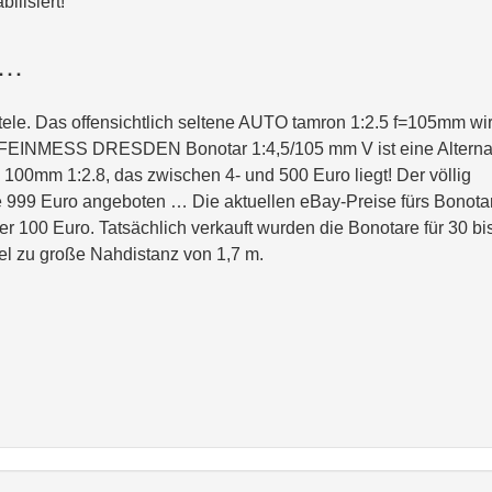
bilisiert!
 …
ele. Das offensichtlich seltene AUTO tamron 1:2.5 f=105mm wi
ge FEINMESS DRESDEN Bonotar 1:4,5/105 mm V ist eine Alterna
z 100mm 1:2.8, das zwischen 4- und 500 Euro liegt! Der völlig
e 999 Euro angeboten … Die aktuellen eBay-Preise fürs Bonota
r 100 Euro. Tatsächlich verkauft wurden die Bonotare für 30 bi
iel zu große Nahdistanz von 1,7 m.