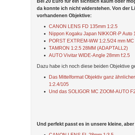
Bei 20 Euro für ein sichtlich kaum oder 
da konnte ich nicht widerstehen. Von der L
vorhandenen Objektive:
CANON LENS FD 135mm 1:2.5
Nippon Kogaku Japan NIKKOR-P Auto 
PORST EXTREM-WW 1:2.5/24 mm MC 
TAMRON 1:2.5 28MM (ADAPTALL2)
AUTO Vivitar WIDE-Angle 28mm f:2.5
Dazu habe ich noch diese beiden Objektive
Das Mittelformat Objektiv ganz ähnli
1:2.4/105
Und das SOLIGOR MC ZOOM-AUTO F2.5/3
Und perfekt passt es in unsere kleine, abe
CANON LENS FL 28mm 1:3.5