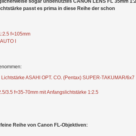
möglicherweise sogar unbenutztes CANON LENS FL 35mm 1:2
ichtstärke passt es prima in diese Reihe der schon
1:2.5 f=105mm
AUTO I
 genommen:
cher Lichtstärke ASAHI OPT. CO. (Pentax) SUPER-TAKUMAR/6x7
.5 f=35-70mm mit Anfangslichtstärke 1:2.5
r feine Reihe von Canon FL-Objektiven: