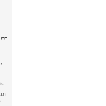
7 mm
ck
ist
E-M1
s