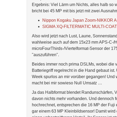
Ergebnis: Viel Lärm um Nichts, alles halb so 
bricht bei 45 MP mit bis jetzt mit zwei Ausnah
Nippon Kogaku Japan Zoom-NIKKOR Au
SIGMA XQ-FILTERMATIC MULTI-COATE
Also wird jetzt nach Lust, Laune, Sonnenstand
wahlweise auch auf dem 15x23 mm APS-C-/Ha
microFourThirds-/Viertelformat-Sensor der 1
"auszuführen".
Beides immer noch prima DSLMs, wobei die v
Batteriegriff regelrecht in die Hand gebaut is
Week spurlos an mir vorüber gegangen! Und 
macht bei mir sowieso Null Umsatz …
Ja das Halbformat blendet Randunschärfen, Vi
davon nichts mehr vorhanden. Und dennoch fo
hochrechnet, entsprechen die 16 MP der Fuj
gar einem 63 MP Kleinbildsensor! Damit wird 