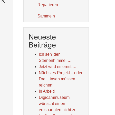
.5,
Reparieren
Sammeln
Neueste
Beiträge
Ich seh' den
Sternenhimmel …
Jetzt wird es ernst …
Nächstes Projekt – oder:
Drei Linsen müssen
reichen!
In Arbeit!
Digicammuseum
wünscht einen
entspannten nicht zu