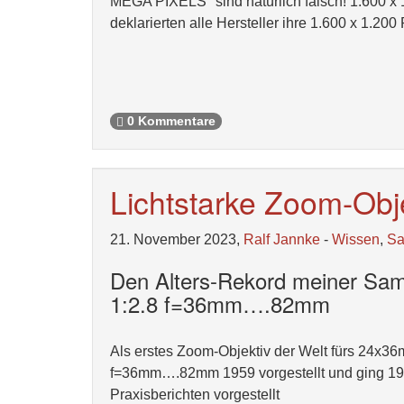
MEGA PIXELS" sind natürlich falsch! 1.600 x 
deklarierten alle Hersteller ihre 1.600 x 1.2
0 Kommentare
Lichtstarke Zoom-Obj
21. November 2023,
Ralf Jannke
-
Wissen
,
S
Den Alters-Rekord meiner 
1:2.8 f=36mm….82mm
Als erstes Zoom-Objektiv der Welt fürs 24
f=36mm….82mm 1959 vorgestellt und ging 1962
Praxisberichten vorgestellt