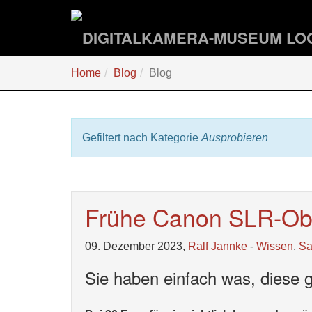
Zum
Hauptinhalt
springen
Sie
Home
Blog
Blog
sind
hier:
Gefiltert nach Kategorie
Ausprobieren
Frühe Canon SLR-Obj
09. Dezember 2023,
Ralf Jannke
-
Wissen
,
S
Sie haben einfach was, diese 