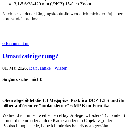
3,1-5,6/28-420 mm (@KB) 15-fach Zoom
Nach bestandener Eingangskontrolle werde ich mich der Fuji aber
vorerst nicht widmen …
0 Kommentare
Umsatzsteigerung?
01. Mai 2026,
Ralf Jannke
-
Wissen
So ganz sicher nicht!
Oben abgebildet die 1,3 Megapixel Praktica DCZ 1.3 S und ihr
höher auflösender "umlackierter" 6 MP Klon Formika
Während ich im schwedischen eBay-Ableger „Tradera“ („Handel“)
immer die eine oder andere Kamera oder ein Objektiv „unter
Beobachtung“ stelle, habe ich mir das bei eBay abgewöhnt.