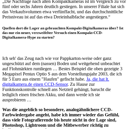
„Die Nachfrage nach alten Kompaktkameras ist im Vergleich zu vor
fünf oder sechs Jahren deutlich gestiegen. In unserer Filiale hat sich
das Verkaufsvolumen etwa verfünffacht, und das durchschnittliche
Preisniveau ist auf das etwa Dreieinhalbfache angestiegen.“
Quellen dort die Lager an gebrauchten Kompakt-Digitalkameras über? Ist
das nur ein neuer, verzweifelter Versuch einen Kompakt-CCD-
Digitalkamera-Hype zu starten?
Ich seh' das Zeug nach wie vor Pappkarton-weise oder ganz
ungeschützt auf dem (nassen) Boden und weitgehend unbeachtet
auf Flohmärkten rumliegen … Bestes Beispiel die oben gezeigte 3
Megapixel Pentax Optio S aus dem Vorstellungsjahr 2003, die ich
für 5 Euro aus einem "Haufen" gefischt habe.
Ja, die hat lt.
digitalkamera.de einen CCD-Sensor
. Zu Hause zur
Funktionskontrolle schnell ans Netzteil gehängt, barucht die
lediglich einen frischen Akku, und dann werde ich sie
ausprobieren …
Was die angeblich so besondere, analogähnlichere CCD-
Farbwiedergabe angeht, habe ich immer wieder das Gefühl,
dass viele Fotografierende bis heute nicht in der Lage sind,
Photoshop, Lightroom und die Mitbewerber richtig zu