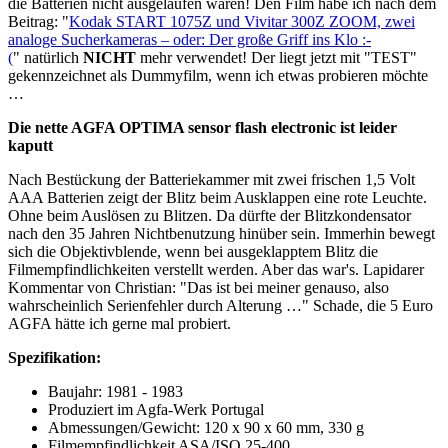
die Batterien nicht ausgelaufen waren! Den Film habe ich nach dem
Beitrag: "
Kodak START 1075Z und Vivitar 300Z ZOOM, zwei
analoge Sucherkameras – oder: Der große Griff ins Klo :-
(
" natürlich
NICHT
mehr verwendet! Der liegt jetzt mit "TEST"
gekennzeichnet als Dummyfilm, wenn ich etwas probieren möchte
…
Die nette AGFA OPTIMA sensor flash electronic ist leider
kaputt
Nach Bestückung der Batteriekammer mit zwei frischen 1,5 Volt
AAA Batterien zeigt der Blitz beim Ausklappen eine rote Leuchte.
Ohne beim Auslösen zu Blitzen. Da dürfte der Blitzkondensator
nach den 35 Jahren Nichtbenutzung hinüber sein. Immerhin bewegt
sich die Objektivblende, wenn bei ausgeklapptem Blitz die
Filmempfindlichkeiten verstellt werden. Aber das war's. Lapidarer
Kommentar von Christian: "Das ist bei meiner genauso, also
wahrscheinlich Serienfehler durch Alterung …" Schade, die 5 Euro
AGFA hätte ich gerne mal probiert.
Spezifikation:
Baujahr: 1981 - 1983
Produziert im Agfa-Werk Portugal
Abmessungen/Gewicht: 120 x 90 x 60 mm, 330 g
Filmempfindlichkeit ASA/ISO 25-400