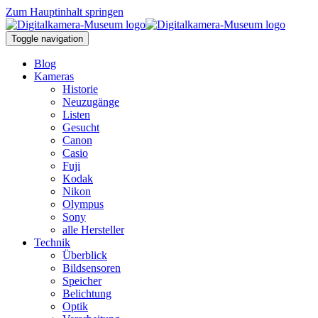
Zum Hauptinhalt springen
Toggle navigation
Blog
Kameras
Historie
Neuzugänge
Listen
Gesucht
Canon
Casio
Fuji
Kodak
Nikon
Olympus
Sony
alle Hersteller
Technik
Überblick
Bildsensoren
Speicher
Belichtung
Optik