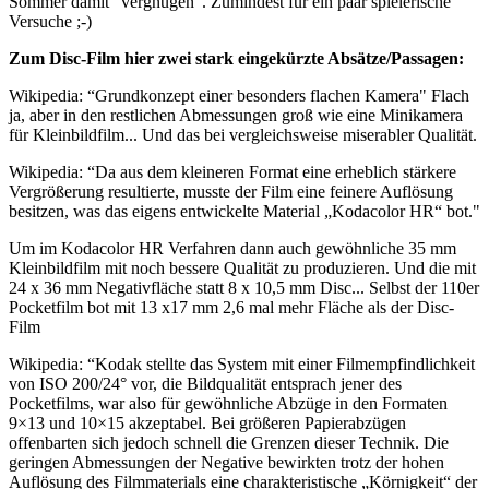
Sommer damit "vergnügen". Zumindest für ein paar spielerische
Versuche ;-)
Zum Disc-Film hier zwei stark eingekürzte Absätze/Passagen:
Wikipedia: “Grundkonzept einer besonders flachen Kamera" Flach
ja, aber in den restlichen Abmessungen groß wie eine Minikamera
für Kleinbildfilm... Und das bei vergleichsweise miserabler Qualität.
Wikipedia: “Da aus dem kleineren Format eine erheblich stärkere
Vergrößerung resultierte, musste der Film eine feinere Auflösung
besitzen, was das eigens entwickelte Material „Kodacolor HR“ bot."
Um im Kodacolor HR Verfahren dann auch gewöhnliche 35 mm
Kleinbildfilm mit noch bessere Qualität zu produzieren. Und die mit
24 x 36 mm Negativfläche statt 8 x 10,5 mm Disc... Selbst der 110er
Pocketfilm bot mit 13 x17 mm 2,6 mal mehr Fläche als der Disc-
Film
Wikipedia: “Kodak stellte das System mit einer Filmempfindlichkeit
von ISO 200/24° vor, die Bildqualität entsprach jener des
Pocketfilms, war also für gewöhnliche Abzüge in den Formaten
9×13 und 10×15 akzeptabel. Bei größeren Papierabzügen
offenbarten sich jedoch schnell die Grenzen dieser Technik. Die
geringen Abmessungen der Negative bewirkten trotz der hohen
Auflösung des Filmmaterials eine charakteristische „Körnigkeit“ der