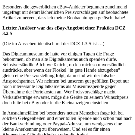
Besonders die gewerblichen eBay-Anbieter beginnen zunehmend
ungefragt mit derart lächerlichen Preisvorschlägen auf beobachtete
Artikel zu nerven, dass ich meine Beobachtungen gelöscht habe!
Letzter Auslöser war das eBay-Angebot einer Praktica DCZ
3.2 S
(Die im Aussehen identisch mit der DCZ 1.3 S ist …)
Das Digicammuseum.de hatte vor einigen Tagen die Frage
bekommen, ob man alte Digitalkameras auch spenden dürfe.
Selbstverständlich! Ich weiß nicht, ob ich mich so unverständlich
ausdrücke, aber wenn der Floskel "in gute Hände abzugeben"
gleich eine Preisvorstellung folgt, dann sind wir der falsche
Ansprechpartner. Wir nehmen bei unserem gut gefüllten Depot nur
noch interessante Digitalkameras als Museumsspende gegen
Übernahme der Portokosten an. Wer Preisvorschläge macht,
Verkaufserträge erwartet, möge die Geräte zu seinem Wunschpreis
doch bitte bei eBay oder in die Kleinanzeigen einstellen.
In Ausnahmefällen bei besonders netten Menschen frage ich bei
solchen Gelegenheiten und einer tollen Spende auch schon mal nach
der Bankverbindung oder Paypal-Adresse, um wenigstens eine
kleine Anerkennung zu überweisen. Und sei es für einen
Blumenstrauß für die Ehefrau oder die Enkel.