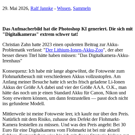
29. Mai 2026,
Ralf Jannke
-
Wissen
,
Sammeln
Das Aufmacherbild hat die Photoshop KI generiert. Die sich mit
"Digitalkameras" extrem schwer tat!
Christian Zahn hatte 2023 einen opulenten Beitrag zur Akku-
Problematik verfasst: "
Der Lithium-Ionen-Akku-Zoo
", der aber
besser diesen Titel hätte haben müssen: "Das Digitalkamera-Akku-
Irrenhaus"
Konsequenz: Ich habe mir lange abgewöhnt, die Fotoweste zum
Flohmarktbesuch mit verschiedenen Akkus vollzustopfen. Am
Anfang meiner Besuche hatte ich sechs frisch geladene Li-Ionen
Akkus der Größe AA dabei und vier der Größe AAA. O.K., man
hätte das noch um je einen Standard Akku für Canon, Nikon und
Sony erweitern können, um dann festzustellen — passt doch nicht
ins gefundene Modell.
Mittlerweile ist meine Fotoweste leer, ich kaufe nur über den Preis.
Natürlich mit dem Risiko, zuhause den Defekt der Flohmarkt-
Kamera feststellen zu müssen. Und was den Preis angeht: Bei 30
Euro für eine Digitalkamera vom Flohmarkt ist bei mir aktuell