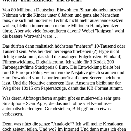
Von 80 Millionen Deutschen Einwohnern/Smartphonebenutzern?
Nehmen wir die Kinder unter 6 Jahren und ganz alte Menschen
raus, die sich mit moderner Technik nicht mehr auseinandersetzen
wollen, bleiben immer noch mehrere Millionen Handybenutzer
übrig. Aber wie viele fotografieren davon? Wobei "knipsen" wohl
die bessere Wortwahl wäre …
Das dürften dann realistisch höchstens "mehrere" 10-Tausend oder
Tausend sein. Was bei dem herbeigeschriebenen (?) Hype nicht
richtig rauskommt, das sind die analogen Folgekosten. Filmkauf,
Filmentwicklung, Digitalisierung. Ich zahle für 3 Kodak 200
Farbnegativfilme Stückpreis 8 Euro. Die Entwicklung bleibt bei
rund 8 Euro pro Film, wenn man die Negative gleich scannen und
zum Download vom Labor temporär auf einen Server speichern
lässt. Und die Negative entsorgen lässt. Ansonsten bleibt nur der
Weg über 10x15 cm Papierabzüge, damit das KB-Format stimmt.
Was deren Abfotografieren angeht, gibt es mittlerweile sehr gute
Smartphone-Scan-Apps, die das auch ohne viel Kenntnisse
automatisch erledigen. Geradestellen, Bild ggf. noch etwas
verbessern.
Denn was nützt die ganze "Analogie“? Ich will meine Kreationen
doch zeigen, teilen. Und wo? Im Internet! Und dann muss ich eben