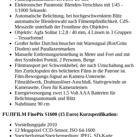
Elektronischer Paratronic Blenden-Verschluss mit 1/45 -
1/1000 Sekunde.
Automatische Belichtung, bei hochgeschwenktem Blitz
automatische Blendenwahl nach Filmempfindlichkeit. CdS-
Messzelle unterhalb der Frontlinse des Objektivs
Objektiv: Agfa Solitar 1:2,8 / 40 mm, 4 Linsen in 3 Gruppen
– Tessarformel
Großer heller Durchsichtsucher mit Warnsignal (Rot/Grün
Dioden) und Parallaxenmarken
Manuelle Entfernungseinstellung in Meter und Feet und mit
drei Symbolen Porträt, 2 Personen, Berge
Filmtransport per Schwenkhebel, der nach Umschaltung auch
fürs Zurückspulen des belichteten Films in die Patrone ist.
Film-Bewegungs-Signal an Kamera-Unterseite.
Filmzählwerk, Drahtauslöser-Anschluß, Stativgewinde an
Kameraseite, Ösen für Kamerariemen
Energieversorgung zwei 1,5 Volt AAA Batterien für
Belichtungsautomatik und Blitz
Nahdistanz 90 cm
FUJIFILM FinePix S1600 (15 Euro) Kurzspezifikation:
Vorstellungsjahr 2010
12 Megapixel CCD-Sensor, ISO 64-1600
Speicherformat/Speichermedium: JPEG, SD-Karte