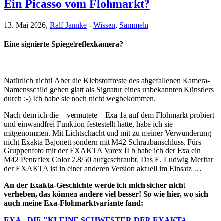
Ein Picasso vom Flohmarkt?
13. Mai 2026,
Ralf Jannke
-
Wissen
,
Sammeln
Eine signierte Spiegelreflexkamera?
Natürlich nicht! Aber die Klebstoffreste des abgefallenen Kamera-
Namensschild gehen glatt als Signatur eines unbekannten Künstlers
durch ;-) Ich habe sie noch nicht wegbekommen.
Nach dem ich die – vermutete – Exa 1a auf dem Flohmarkt probiert
und einwandfrei Funktion festestellt hatte, habe ich sie
mitgenommen. Mit Lichtschacht und mit zu meiner Verwunderung
nicht Exakta Bajonett sondern mit M42 Schraubanschluss. Fürs
Gruppenfoto mit der EXAKTA Varex II b habe ich der Exa ein
M42 Pentaflex Color 2.8/50 aufgeschraubt. Das E. Ludwig Meritar
der EXAKTA ist in einer anderen Version aktuell im Einsatz …
An der Exakta-Geschichte werde ich mich sicher nicht
verheben, das können andere viel besser! So wie hier, wo sich
auch meine Exa-Flohmarktvariante fand:
EXA - DIE "KLEINE SCHWESTER DER EXAKTA