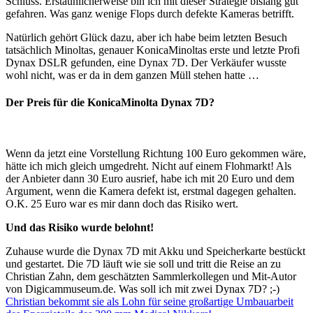
Schluss. Erstaunlicherweise bin ich mit dieser Strategie bislang gut
gefahren. Was ganz wenige Flops durch defekte Kameras betrifft.
Natürlich gehört Glück dazu, aber ich habe beim letzten Besuch
tatsächlich Minoltas, genauer KonicaMinoltas erste und letzte Profi
Dynax DSLR gefunden, eine Dynax 7D. Der Verkäufer wusste
wohl nicht, was er da in dem ganzen Müll stehen hatte …
Der Preis für die KonicaMinolta Dynax 7D?
Wenn da jetzt eine Vorstellung Richtung 100 Euro gekommen wäre,
hätte ich mich gleich umgedreht. Nicht auf einem Flohmarkt! Als
der Anbieter dann 30 Euro ausrief, habe ich mit 20 Euro und dem
Argument, wenn die Kamera defekt ist, erstmal dagegen gehalten.
O.K. 25 Euro war es mir dann doch das Risiko wert.
Und das Risiko wurde belohnt!
Zuhause wurde die Dynax 7D mit Akku und Speicherkarte bestückt
und gestartet. Die 7D läuft wie sie soll und tritt die Reise an zu
Christian Zahn, dem geschätzten Sammlerkollegen und Mit-Autor
von Digicammuseum.de. Was soll ich mit zwei Dynax 7D? ;-)
Christian bekommt sie als Lohn für seine großartige Umbauarbeit