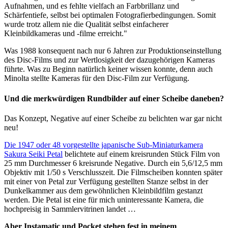
Aufnahmen, und es fehlte vielfach an Farbbrillanz und
Schärfentiefe, selbst bei optimalen Fotografierbedingungen. Somit
wurde trotz allem nie die Qualität selbst einfacherer
Kleinbildkameras und -filme erreicht."
Was 1988 konsequent nach nur 6 Jahren zur Produktionseinstellung
des Disc-Films und zur Wertlosigkeit der dazugehörigen Kameras
führte. Was zu Beginn natürlich keiner wissen konnte, denn auch
Minolta stellte Kameras für den Disc-Film zur Verfügung.
Und die merkwürdigen Rundbilder auf einer Scheibe daneben?
Das Konzept, Negative auf einer Scheibe zu belichten war gar nicht
neu!
Die 1947 oder 48 vorgestellte japanische Sub-Miniaturkamera
Sakura Seiki Petal
belichtete auf einem kreisrunden Stück Film von
25 mm Durchmesser 6 kreisrunde Negative. Durch ein 5,6/12,5 mm
Objektiv mit 1/50 s Verschlusszeit. Die Filmscheiben konnten später
mit einer von Petal zur Verfügung gestellten Stanze selbst in der
Dunkelkammer aus dem gewöhnlichen Kleinbildfilm gestanzt
werden. Die Petal ist eine für mich uninteressante Kamera, die
hochpreisig in Sammlervitrinen landet …
Aber Instamatic und Pocket stehen fest in meinem