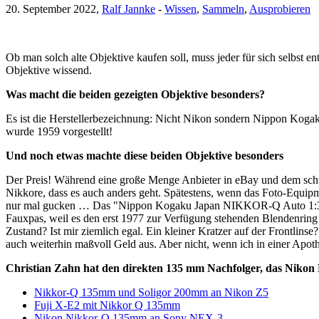
20. September 2022,
Ralf Jannke
-
Wissen
,
Sammeln
,
Ausprobieren
Ob man solch alte Objektive kaufen soll, muss jeder für sich selbst
Objektive wissend.
Was macht die beiden gezeigten Objektive besonders?
Es ist die Herstellerbezeichnung: Nicht Nikon sondern Nippon Koga
wurde 1959 vorgestellt!
Und noch etwas machte diese beiden Objektive besonders
Der Preis! Während eine große Menge Anbieter in eBay und dem schwe
Nikkore, dass es auch anders geht. Spätestens, wenn das Foto-Equipm
nur mal gucken … Das "Nippon Kogaku Japan NIKKOR-Q Auto 1:3.5
Fauxpas, weil es den erst 1977 zur Verfügung stehenden Blendenring m
Zustand? Ist mir ziemlich egal. Ein kleiner Kratzer auf der Frontlin
auch weiterhin maßvoll Geld aus. Aber nicht, wenn ich in einer Apoth
Christian Zahn hat den direkten 135 mm Nachfolger, das Nikon
Nikkor-Q 135mm und Soligor 200mm an Nikon Z5
Fuji X-E2 mit Nikkor Q 135mm
Nikon Nikkor-Q 135mm an Sony NEX-3