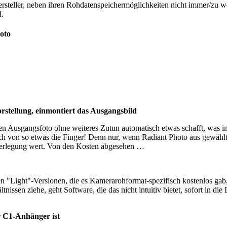
rsteller, neben ihren Rohdatenspeichermöglichkeiten nicht immer/zu w
d.
oto
rstellung, einmontiert das Ausgangsbild
ten Ausgangsfoto ohne weiteres Zutun automatisch etwas schafft, was i
e ich von so etwas die Finger! Denn nur, wenn Radiant Photo aus gewä
Überlegung wert. Von den Kosten abgesehen …
en "Light"-Versionen, die es Kamerarohformat-spezifisch kostenlos gab
tnissen ziehe, geht Software, die das nicht intuitiv bietet, sofort in die
r C1-Anhänger ist