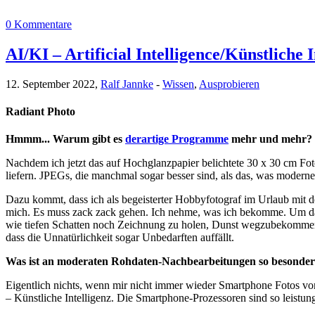
0 Kommentare
AI/KI – Artificial Intelligence/Künstliche
12. September 2022,
Ralf Jannke
-
Wissen
,
Ausprobieren
Radiant Photo
Hmmm... Warum gibt es
derartige Programme
mehr und mehr?
Nachdem ich jetzt das auf Hochglanzpapier belichtete 30 x 30 cm Fot
liefern. JPEGs, die manchmal sogar besser sind, als das, was moder
Dazu kommt, dass ich als begeisterter Hobbyfotograf im Urlaub mit d
mich. Es muss zack zack gehen. Ich nehme, was ich bekomme. Um dann
wie tiefen Schatten noch Zeichnung zu holen, Dunst wegzubekommen 
dass die Unnatürlichkeit sogar Unbedarften auffällt.
Was ist an moderaten Rohdaten-Nachbearbeitungen so besonder
Eigentlich nichts, wenn mir nicht immer wieder Smartphone Fotos von 
– Künstliche Intelligenz. Die Smartphone-Prozessoren sind so leistungs