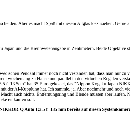
 entscheiden. Aber es macht Spaß mit diesem Altglas loszuziehen. Gern
ku Japan und die Brennwetenangabe in Zentimetern. Beide Objektive 
dischen Pendant immer noch nicht vestanden hat, dass man nur zu vert
ent wochenlang zu Hause und parallel in den virtuellen Regalen verstau
 f=13.5cm" hat 35 Euro gekostet, das "Nippon Kogaku Japan NIKKO
it der AI-Kupplung hat. Ich sammle, ja. Aber nochmehr und noch viel l
se? Macht auch nichts. Entfernungsring und Blende müssen aber laufen. 
eke einkaufen soll.
 NIKKOR-Q Auto 1:3.5 f=135 mm bereits auf diesen Systemkamera