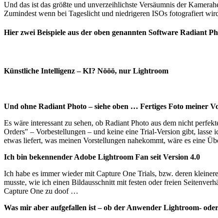
Und das ist das größte und unverzeihlichste Versäumnis der Kamerahe
Zumindest wenn bei Tageslicht und niedrigeren ISOs fotografiert wir
Hier zwei Beispiele aus der oben genannten Software Radiant Ph
Künstliche Intelligenz – KI? Nööö, nur Lightroom
Und ohne Radiant Photo – siehe oben … Fertiges Foto meiner Vo
Es wäre interessant zu sehen, ob Radiant Photo aus dem nicht perfek
Orders" – Vorbestellungen – und keine eine Trial-Version gibt, lass
etwas liefert, was meinen Vorstellungen nahekommt, wäre es eine 
Ich bin bekennender Adobe Lightroom Fan seit Version 4.0
Ich habe es immer wieder mit Capture One Trials, bzw. deren kleiner
musste, wie ich einen Bildausschnitt mit festen oder freien Seitenverhäl
Capture One zu doof …
Was mir aber aufgefallen ist – ob der Anwender Lightroom- ode