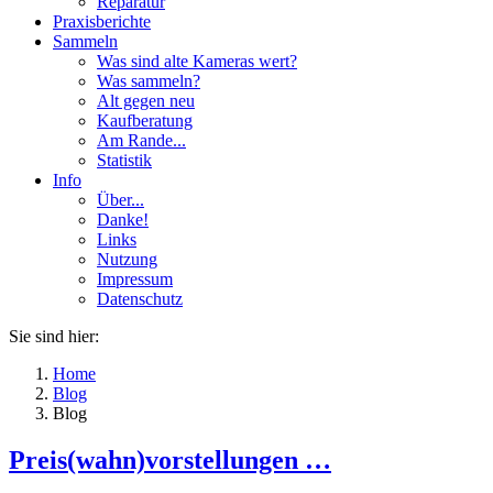
Reparatur
Praxisberichte
Sammeln
Was sind alte Kameras wert?
Was sammeln?
Alt gegen neu
Kaufberatung
Am Rande...
Statistik
Info
Über...
Danke!
Links
Nutzung
Impressum
Datenschutz
Sie sind hier:
Home
Blog
Blog
Preis(wahn)vorstellungen …