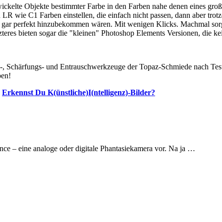
ickelte Objekte bestimmter Farbe in den Farben nahe denen eines gro
 LR wie C1 Farben einstellen, die einfach nicht passen, dann aber tro
ht gar perfekt hinzubekommen wären. Mit wenigen Klicks. Machmal sor
zteres bieten sogar die "kleinen" Photoshop Elements Versionen, die 
gs-, Schärfungs- und Entrauschwerkzeuge der Topaz-Schmiede nach Test 
ben!
:
Erkennst Du K(ünstliche)I(ntelligenz)-Bilder?
ligence – eine analoge oder digitale Phantasiekamera vor. Na ja …