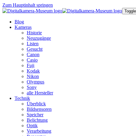
Zum Hauptinhalt springen
Toggle
Blog
Kameras
Historie
Neuzugänge
Listen
Gesucht
Canon
Casio
Fuji
Kodak
Nikon
Olympus
Sony
alle Hersteller
Technik
Überblick
Bildsensoren
Speicher
Belichtung
Optik
Verarbeitung