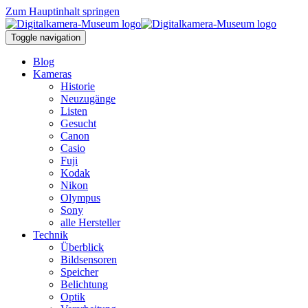
Zum Hauptinhalt springen
Toggle navigation
Blog
Kameras
Historie
Neuzugänge
Listen
Gesucht
Canon
Casio
Fuji
Kodak
Nikon
Olympus
Sony
alle Hersteller
Technik
Überblick
Bildsensoren
Speicher
Belichtung
Optik