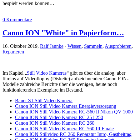
bespielt werden können…
0 Kommentare
Canon ION "White" in Papierform…
16. Oktober 2019,
Ralf Jannke
-
Wissen
,
Sammeln
,
Ausprobieren
,
Reparieren
Im Kapitel „
Still Video Kameras
“ gibt es über die analog, aber
filmlos auf Videofloppy (Diskette) aufzeichnenden Canon ION-
Modelle zahlreiche Berichte über die wenigen, heute noch
funktionierenden Exemplare im Bestand.
Bauer S1 Still Video Kamera
Canon ION Still Video Kamera Energieversorgung
Canon ION Still Video Kamera RC-560 II Nikon QV 1000
Canon ION Still Video Kamera RC 251 250
Canon ION Still Video Kamera RC 260
Canon ION Still Video Kamera RC 560 III Finale
Canon ION Stillvideo RC 260 Reparatur Intro, Gastbeitrag
Canon ION Stillvideo RC 260 Reparatur komplett,