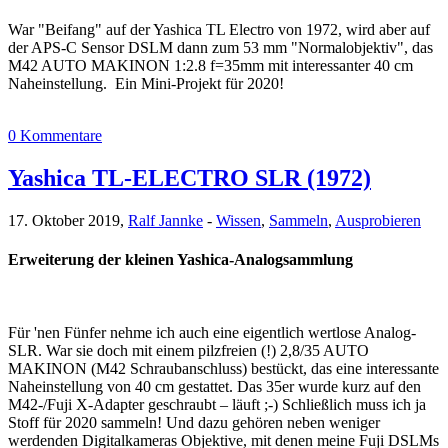
War "Beifang" auf der Yashica TL Electro von 1972, wird aber auf
der APS-C Sensor DSLM dann zum 53 mm "Normalobjektiv", das
M42 AUTO MAKINON 1:2.8 f=35mm mit interessanter 40 cm
Naheinstellung. Ein Mini-Projekt für 2020!
0 Kommentare
Yashica TL-ELECTRO SLR (1972)
17. Oktober 2019,
Ralf Jannke
-
Wissen
,
Sammeln
,
Ausprobieren
Erweiterung der kleinen Yashica-Analogsammlung
Für 'nen Fünfer nehme ich auch eine eigentlich wertlose Analog-
SLR. War sie doch mit einem pilzfreien (!) 2,8/35 AUTO
MAKINON (M42 Schraubanschluss) bestückt, das eine interessante
Naheinstellung von 40 cm gestattet. Das 35er wurde kurz auf den
M42-/Fuji X-Adapter geschraubt – läuft ;-) Schließlich muss ich ja
Stoff für 2020 sammeln! Und dazu gehören neben weniger
werdenden Digitalkameras Objektive, mit denen meine Fuji DSLMs