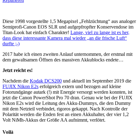
Reparieren
Diese 1998 vorgestellte 1,5 Megapixel „Fehlzüchtung“ aus analoger
Semiprofi-Canon EOS SLR und aufgepfropfter Konservendose im
Titan-Look hat einfach Charakter!
Lange, viel zu lange ist es her,
dass diese interessante Kamera mal wieder „an die frische Luft“
durfte ;-)
2017 habe ich einen zweiten Anlauf unternommen, der erstmal mit
dem gewaltsamen Öffnen des massiven Akkublocks endete…
Jetzt reicht es!
Nachdem die
Kodak DCS200
und aktuell im September 2019 die
FUJIX Nikon E2s
erfolgreich extern und bezogen auf kleine
Fotorundgänge autark (!) mit Energie versorgt werden konnten, ist
jetzt die Canon PowerShot Pro 70 dran. Genau wie bei der FUJIX
Nikon E2s wird die Leitung des Akku-Dummys, die den Dummy
mit dem Netzteil verbindet, rigoros gekappt. Nach Kontrolle der
Polarität werden die Enden fest an einen Akkuhalter, der vier 1,2
Volt NiMh-Akkus der Größe AA aufnimmt, verlötet.
Voilà