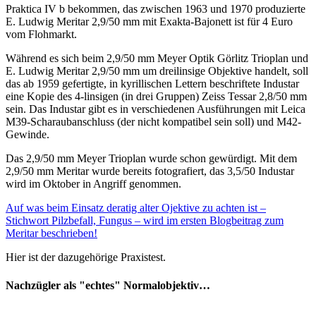
Praktica IV b bekommen, das zwischen 1963 und 1970 produzierte
E. Ludwig Meritar 2,9/50 mm mit Exakta-Bajonett ist für 4 Euro
vom Flohmarkt.
Während es sich beim 2,9/50 mm Meyer Optik Görlitz Trioplan und
E. Ludwig Meritar 2,9/50 mm um dreilinsige Objektive handelt, soll
das ab 1959 gefertigte, in kyrillischen Lettern beschriftete Industar
eine Kopie des 4-linsigen (in drei Gruppen) Zeiss Tessar 2,8/50 mm
sein. Das Industar gibt es in verschiedenen Ausführungen mit Leica
M39-Scharaubanschluss (der nicht kompatibel sein soll) und M42-
Gewinde.
Das 2,9/50 mm Meyer Trioplan wurde schon gewürdigt. Mit dem
2,9/50 mm Meritar wurde bereits fotografiert, das 3,5/50 Industar
wird im Oktober in Angriff genommen.
Auf was beim Einsatz deratig alter Ojektive zu achten ist –
Stichwort Pilzbefall, Fungus – wird im ersten Blogbeitrag zum
Meritar beschrieben!
Hier ist der dazugehörige Praxistest.
Nachzügler als "echtes" Normalobjektiv…