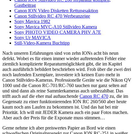
Gastbeitrag
Canon ION Video Disketten Rettungsaktion
Canon Stillvideo RC 470 Werbeanzeige
Sony Mavica 1982
Sony Mavica MVC-A10 Stillvideo Kamera
Sony PHOTO VIDEO CAMERA PHV A7E
Sony Ur MAVICA
Still-Video-Kamera Buchtipp
Nach unseren Erfahrungen sind von zehn IONs acht bis neun
defekt. Wobei es für einen immer wieder auftretenden Fehler eine
ziemlich komplizierte Reparaturmöglichkeit gibt, die im Kapitel
auch ausführlich bebildert beschrieben wird. Froh über die zwei drei
noch laufenden Exemplare, investiere ich keinen Euro mehr in
Canon Stillvideo-Kameras. Professionelle Geräte wie die Nikon QV
1000 und die Canon RC-701/RC-760 tauchen nur ganz selten auf
und sind dann als reine Sammlerkameras auch unbezahlbar. Das
trifft auch auf die eher mal auftauchende
Canon RC 470
zu, die im
Gegensatz zu einer funktionierenden ION RC 260/560 aber heute
kaum noch ans Laufen zu bekommen ist. Und das hat bei mir
Priorität. Ich will mit JEDER Kamera auch ein paar Fotos machen.
Aber auch der Preis für die Exponate muss stimmen…
Gerne nehme ich aber preiswertes Papier an Bord wie einen
schwedischen Originalprospekt zur Canon ION RC-251 in weißer