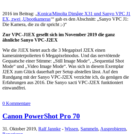
2016 im Beitrag: „
Konica/Minolta Dimâge X31 und Sanyo VPC J1
EX, zwei ‚Ubootkameras
‘“ gab es den Abschnitt: „Sanyo VPC J1:
Die Kamera, die zu dir spricht ;-)“
Zur VPC-J1EX gesellt sich im November 2019 die ganz
ähnliche Sanyo VPC-J2EX
Wie die J1EX bietet auch die 3 Megapixel J2EX einen
kamerainterpolierten 6 Megapixelmodus. Und das nervtötende
Gequatsche einer Stimme: „Still Image Mode“, „Sequential Shot
Mode“ und „Video Image Mode“. Was sich in diesem Exemplar
J2EX zum Glück dauerhaft per Setup abstellen lässt. Auf den
Rundgang mit der Sanyo VPC-J2EX verzichte ich, da genügen die
Erfahrungen aus 2016. Die Sanyo xacti VPC-J2EX
funktioniert
einwandfrei.
0 Kommentare
Canon PowerShot Pro 70
31. Oktober 2019,
Ralf Jannke
-
Wissen
,
Sammeln
,
Ausprobieren
,