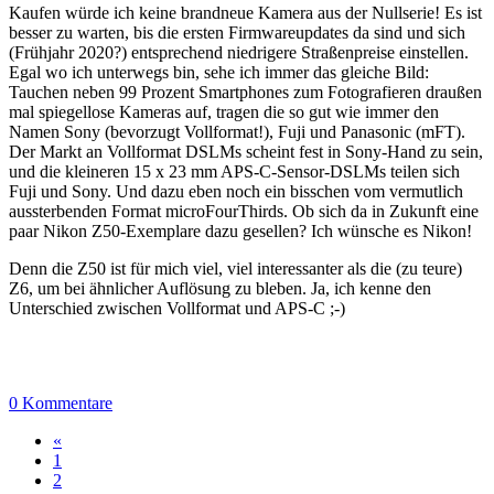
Kaufen würde ich keine brandneue Kamera aus der Nullserie! Es ist
besser zu warten, bis die ersten Firmwareupdates da sind und sich
(Frühjahr 2020?) entsprechend niedrigere Straßenpreise einstellen.
Egal wo ich unterwegs bin, sehe ich immer das gleiche Bild:
Tauchen neben 99 Prozent Smartphones zum Fotografieren draußen
mal spiegellose Kameras auf, tragen die so gut wie immer den
Namen Sony (bevorzugt Vollformat!), Fuji und Panasonic (mFT).
Der Markt an Vollformat DSLMs scheint fest in Sony-Hand zu sein,
und die kleineren 15 x 23 mm APS-C-Sensor-DSLMs teilen sich
Fuji und Sony. Und dazu eben noch ein bisschen vom vermutlich
aussterbenden Format microFourThirds. Ob sich da in Zukunft eine
paar Nikon Z50-Exemplare dazu gesellen? Ich wünsche es Nikon!
Denn die Z50 ist für mich viel, viel interessanter als die (zu teure)
Z6, um bei ähnlicher Auflösung zu bleben. Ja, ich kenne den
Unterschied zwischen Vollformat und APS-C ;-)
0 Kommentare
«
1
2