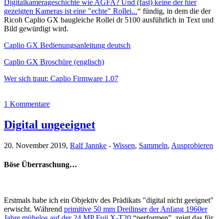
Digitalkamerageschichte wie AGFA? Und (fast) keine der hier
gezeigten Kameras ist eine "echte" Rollei...
“ fündig, in dem die der
Ricoh Caplio GX baugleiche Rollei dr 5100 ausführlich in Text und
Bild gewürdigt wird.
Caplio GX Bedienungsanleitung deutsch
Caplio GX Broschüre (englisch)
Wer sich traut: Caplio Firmware 1.07
1 Kommentare
Digital ungeeignet
20. November 2019,
Ralf Jannke
-
Wissen
,
Sammeln
,
Ausprobieren
Böse Überraschung…
Erstmals habe ich ein Objektiv des Prädikats "digital nicht geeignet"
erwischt. Während
primitive 50 mm Dreilinser der Anfang 1960er
Jahre mühelos auf der 24 MP Fuji X-T20
“performen", zeigt das für