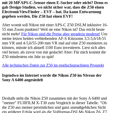
mit 20 MP APS-C-Sensor einen E-Sucher oder nicht? Denn es
gab Design-Studien, wo nicht sicher war, dass die Z50 einen
ElectronicViewFinder – EVF – hat. Da kann Entwarnung
gegeben werden. Die Z50 hat einen EVF!
Aber womit soll Nikon mit einer APS-C Z50 DSLM inklusive 16-
55 mm Zoom punkten? Weil sie eine Nikon ist? Das reicht heute
nicht mehr!
Für Nikon sind die Preise aber geradezu moderat!
Um
meine letzen beiden verbleibenden AF-S Kitzooms 3,5-5,6/18-55
mm VR und 4-5,6/55-200 mm VR mal auf eine Z50 montieren zu
können, müsste ich aktuell 1100 Euro investieren. Liest sich alles
viel besser, als zuvor von mir gedacht! Aber: Für mich kommt die
Z50 mindestens ein Jahr zu spät!
Alle technischen Daten zur Z50 im englischsprachigen Prospekt
Irgendwo im Internet wurde die Nikon Z50 im Niveau der
Sony A 6400 angesiedelt
Deshalb steht die Nikon Z50 zusammen mit der Sony A 6400 und
"meiner" FUJIFILM X-T30 zum Vergleich in dieser Tabelle. "Ob
die Z50 aus meiner persönlichen und ganz unmaßgeblichen Sicht
ein größerer Erfolg wird als die Vollformat-DSLMs Nikon Z6, Z7,