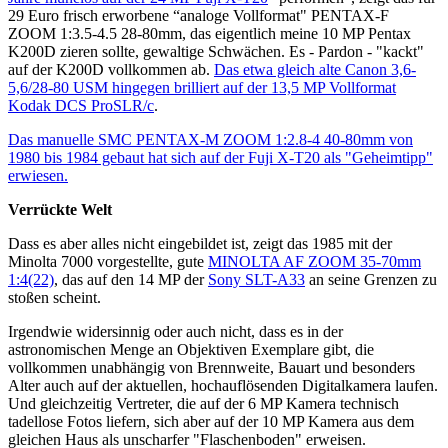
29 Euro frisch erworbene “analoge Vollformat" PENTAX-F
ZOOM 1:3.5-4.5 28-80mm, das eigentlich meine 10 MP Pentax
K200D zieren sollte, gewaltige Schwächen. Es - Pardon - "kackt"
auf der K200D vollkommen ab.
Das etwa gleich alte Canon 3,6-
5,6/28-80 USM hingegen brilliert auf der 13,5 MP Vollformat
Kodak DCS ProSLR/c
.
Das manuelle SMC PENTAX-M ZOOM 1:2.8-4 40-80mm von
1980 bis 1984 gebaut hat sich auf der Fuji X-T20 als "Geheimtipp"
erwiesen.
Verrückte Welt
Dass es aber alles nicht eingebildet ist, zeigt das 1985 mit der
Minolta 7000 vorgestellte, gute
MINOLTA AF ZOOM 35-70mm
1:4(22)
, das auf den 14 MP der
Sony SLT-A33
an seine Grenzen zu
stoßen scheint.
Irgendwie widersinnig oder auch nicht, dass es in der
astronomischen Menge an Objektiven Exemplare gibt, die
vollkommen unabhängig von Brennweite, Bauart und besonders
Alter auch auf der aktuellen, hochauflösenden Digitalkamera laufen.
Und gleichzeitig Vertreter, die auf der 6 MP Kamera technisch
tadellose Fotos liefern, sich aber auf der 10 MP Kamera aus dem
gleichen Haus als unscharfer "Flaschenboden" erweisen.