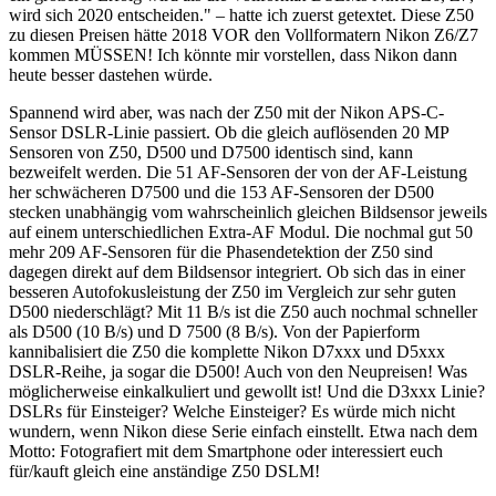
wird sich 2020 entscheiden." – hatte ich zuerst getextet. Diese Z50
zu diesen Preisen hätte 2018 VOR den Vollformatern Nikon Z6/Z7
kommen MÜSSEN! Ich könnte mir vorstellen, dass Nikon dann
heute besser dastehen würde.
Spannend wird aber, was nach der Z50 mit der Nikon APS-C-
Sensor DSLR-Linie passiert. Ob die gleich auflösenden 20 MP
Sensoren von Z50, D500 und D7500 identisch sind, kann
bezweifelt werden. Die 51 AF-Sensoren der von der AF-Leistung
her schwächeren D7500 und die 153 AF-Sensoren der D500
stecken unabhängig vom wahrscheinlich gleichen Bildsensor jeweils
auf einem unterschiedlichen Extra-AF Modul. Die nochmal gut 50
mehr 209 AF-Sensoren für die Phasendetektion der Z50 sind
dagegen direkt auf dem Bildsensor integriert. Ob sich das in einer
besseren Autofokusleistung der Z50 im Vergleich zur sehr guten
D500 niederschlägt? Mit 11 B/s ist die Z50 auch nochmal schneller
als D500 (10 B/s) und D 7500 (8 B/s). Von der Papierform
kannibalisiert die Z50 die komplette Nikon D7xxx und D5xxx
DSLR-Reihe, ja sogar die D500! Auch von den Neupreisen! Was
möglicherweise einkalkuliert und gewollt ist! Und die D3xxx Linie?
DSLRs für Einsteiger? Welche Einsteiger? Es würde mich nicht
wundern, wenn Nikon diese Serie einfach einstellt. Etwa nach dem
Motto: Fotografiert mit dem Smartphone oder interessiert euch
für/kauft gleich eine anständige Z50 DSLM!