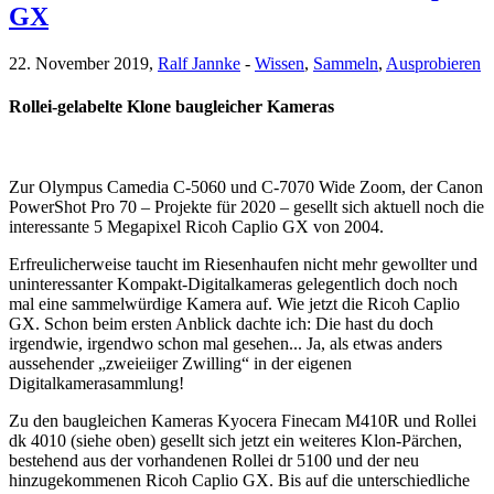
GX
22. November 2019,
Ralf Jannke
-
Wissen
,
Sammeln
,
Ausprobieren
Rollei-gelabelte Klone baugleicher Kameras
Zur Olympus Camedia C-5060 und C-7070 Wide Zoom, der Canon
PowerShot Pro 70 – Projekte für 2020 – gesellt sich aktuell noch die
interessante 5 Megapixel Ricoh Caplio GX von 2004.
Erfreulicherweise taucht im Riesenhaufen nicht mehr gewollter und
uninteressanter Kompakt-Digitalkameras gelegentlich doch noch
mal eine sammelwürdige Kamera auf. Wie jetzt die Ricoh Caplio
GX. Schon beim ersten Anblick dachte ich: Die hast du doch
irgendwie, irgendwo schon mal gesehen... Ja, als etwas anders
aussehender „zweieiiger Zwilling“ in der eigenen
Digitalkamerasammlung!
Zu den baugleichen Kameras Kyocera Finecam M410R und Rollei
dk 4010 (siehe oben) gesellt sich jetzt ein weiteres Klon-Pärchen,
bestehend aus der vorhandenen Rollei dr 5100 und der neu
hinzugekommenen Ricoh Caplio GX. Bis auf die unterschiedliche