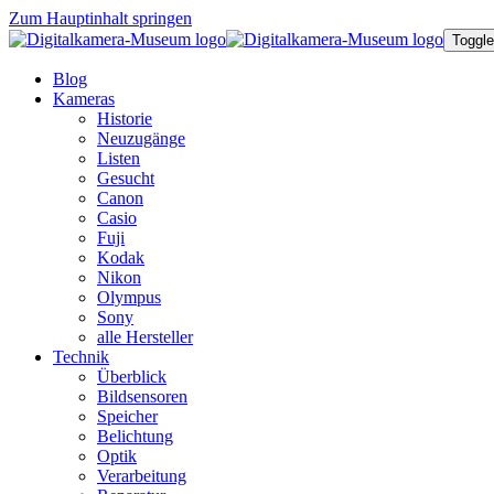
Zum Hauptinhalt springen
Toggle
Blog
Kameras
Historie
Neuzugänge
Listen
Gesucht
Canon
Casio
Fuji
Kodak
Nikon
Olympus
Sony
alle Hersteller
Technik
Überblick
Bildsensoren
Speicher
Belichtung
Optik
Verarbeitung