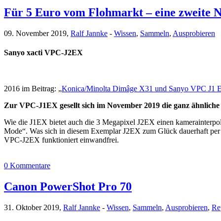
Für 5 Euro vom Flohmarkt – eine zweite N
09. November 2019,
Ralf Jannke
-
Wissen
,
Sammeln
,
Ausprobieren
Sanyo xacti VPC-J2EX
2016 im Beitrag: „
Konica/Minolta Dimâge X31 und Sanyo VPC J1 E
Zur VPC-J1EX gesellt sich im November 2019 die ganz ähnlic
Wie die J1EX bietet auch die 3 Megapixel J2EX einen kamerainterpo
Mode“. Was sich in diesem Exemplar J2EX zum Glück dauerhaft per S
VPC-J2EX
funktioniert einwandfrei.
0 Kommentare
Canon PowerShot Pro 70
31. Oktober 2019,
Ralf Jannke
-
Wissen
,
Sammeln
,
Ausprobieren
,
Re