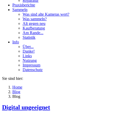
Reparatur
Praxisberichte
Sammeln
Was sind alte Kameras wert?
Was sammeln?
Alt gegen neu
Kaufberatung
Am Rande...
Statistik
Info
Über...
Danke!
Links
Nutzung
Impressum
Datenschutz
Sie sind hier:
Home
Blog
Blog
Digital ungeeignet