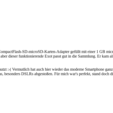
in CompactFlash-SD-microSD-Karten-Adapter gefüllt mit einer 1 GB micro
er dieser funktionierende Exot passt gut in die Sammlung. Er kam al
benutzt :-( Vermutlich hat auch hier wieder das moderne Smartphone gan
as, besonders DSLRs abgestoßen. Für mich war's perfekt, stand doch