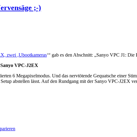
ervensäge ;-)
X, zwei ‚Ubootkameras
‘“ gab es den Abschnitt: „Sanyo VPC J1: Die Ka
he Sanyo VPC-J2EX
lierten 6 Megapixelmodus. Und das nervtötende Gequatsche einer Sti
etup abstellen lässt. Auf den Rundgang mit der Sanyo VPC-J2EX verz
parieren