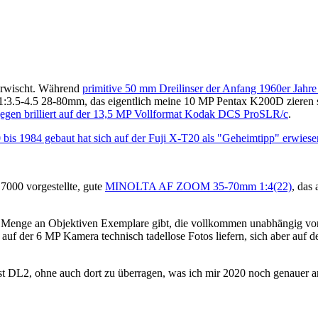
" erwischt. Während
primitive 50 mm Dreilinser der Anfang 1960er Jahr
.5-4.5 28-80mm, das eigentlich meine 10 MP Pentax K200D zieren so
egen brilliert auf der 13,5 MP Vollformat Kodak DCS ProSLR/c
.
984 gebaut hat sich auf der Fuji X-T20 als "Geheimtipp" erwiese
a 7000 vorgestellte, gute
MINOLTA AF ZOOM 35-70mm 1:4(22)
, das
en Menge an Objektiven Exemplare gibt, die vollkommen unabhängig von
e auf der 6 MP Kamera technisch tadellose Fotos liefern, sich aber au
*ist DL2, ohne auch dort zu überragen, was ich mir 2020 noch gena