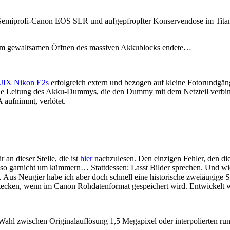
r Semiprofi-Canon EOS SLR und aufgepfropfter Konservendose im Tita
 dem gewaltsamen Öffnen des massiven Akkublocks endete…
JIX Nikon E2s
erfolgreich extern und bezogen auf kleine Fotorundgänge
 Leitung des Akku-Dummys, die den Dummy mit dem Netzteil verbindet
 aufnimmt, verlötet.
an dieser Stelle, die ist
hier
nachzulesen. Den einzigen Fehler, den dies
. Also garnicht um kümmern… Stattdessen: Lasst Bilder sprechen. Und wi
s Neugier habe ich aber doch schnell eine historische zweiäugige Sp
 stecken, wenn im Canon Rohdatenformat gespeichert wird. Entwickel
Wahl zwischen Originalauflösung 1,5 Megapixel oder interpolierten ru