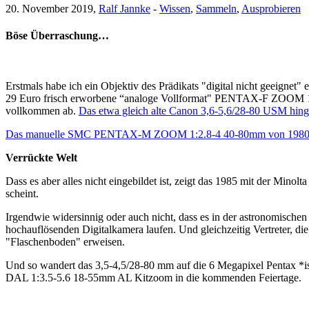
20. November 2019,
Ralf Jannke
-
Wissen
,
Sammeln
,
Ausprobieren
Böse Überraschung…
Erstmals habe ich ein Objektiv des Prädikats "digital nicht geeignet
29 Euro frisch erworbene “analoge Vollformat" PENTAX-F ZOOM 1:3
vollkommen ab.
Das etwa gleich alte Canon 3,6-5,6/28-80 USM hing
Das manuelle SMC PENTAX-M ZOOM 1:2.8-4 40-80mm von 1980 bis 1
Verrückte Welt
Dass es aber alles nicht eingebildet ist, zeigt das 1985 mit der Minolt
scheint.
Irgendwie widersinnig oder auch nicht, dass es in der astronomisch
hochauflösenden Digitalkamera laufen. Und gleichzeitig Vertreter, di
"Flaschenboden" erweisen.
Und so wandert das 3,5-4,5/28-80 mm auf die 6 Megapixel Pentax 
DAL 1:3.5-5.6 18-55mm AL Kitzoom in die kommenden Feiertage.