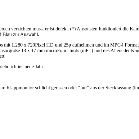
creen verzichten muss, er ist defekt. (*) Ansonsten funktioniert die K
d Blau zur Auswahl.
ideos mit 1.280 x 720Pixel HD und 25p aufnehmen und im MPG4 Format
ensorgröße 13 x 17 mm microFourThirds (mFT) und des Alters der Kamer
rt.
iebe ich ins neue Jahr.
m Klappmonitor schlicht gerissen oder "nur" aus der Steckfassung (im