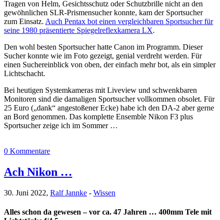
Tragen von Helm, Gesichtsschutz oder Schutzbrille nicht an den
gewöhnlichen SLR-Prismensucher konnte, kam der Sportsucher
zum Einsatz.
Auch Pentax bot einen vergleichbaren Sportsucher für
seine 1980 präsentierte Spiegelreflexkamera LX
.
Den wohl besten Sportsucher hatte Canon im Programm. Dieser
Sucher konnte wie im Foto gezeigt, genial verdreht werden. Für
einen Suchereinblick von oben, der einfach mehr bot, als ein simpler
Lichtschacht.
Bei heutigen Systemkameras mit Liveview und schwenkbaren
Monitoren sind die damaligen Sportsucher vollkommen obsolet. Für
25 Euro („dank“ angestoßener Ecke) habe ich den DA-2 aber gerne
an Bord genommen. Das komplette Ensemble Nikon F3 plus
Sportsucher zeige ich im Sommer …
0 Kommentare
Ach Nikon …
30. Juni 2022,
Ralf Jannke
-
Wissen
Alles schon da gewesen – vor ca. 47 Jahren … 400mm Tele mit