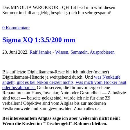
Das MINOLTA W.ROKKOR - QH 1:4 f=21mm wird diesen
Sommer im Juli ausgiebig bespielt ;-) Ich bin sehr gespannt!
0 Kommentare
Sigma XQ 1:3,5/200 mm
23. Juni 2022,
Ralf Jannke
-
Wissen
,
Sammeln
,
Ausprobieren
Bis auf letzte Digitalkamera-Reste bin ich mit der (meiner)
Digitalkamera-Historie ja weitgehend durch. Und
was Neukäufe
angeht, gibt es bei Nikon derzeit nichts, was mich vom Hocker haut
oder bezahlbar ist.
Geldreserven, die für unvorhergesehene
Reparaturen an Haus, Inventar, Auto oder Gesundheit — Zahnärzte
sind teuer — beiseite gelegt sind, würde ich nie für eine Z9
verballern! Objektive sind vom Altglas bis zur modernen
Festbrennweite und zum gewünschten Zoom alles da.
Bei interessantem Altglas sage ich aber weiterhin nicht nein!
Wenn die Kosten im "Taschengeld"-Rahmen bleiben.