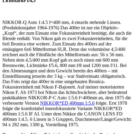
Lichtstärke f/4,5
NIKKOR-Q Auto 1:4.5 f=400 mm, 4 einzeln stehende Linsen.
(Produktionsjahre 1964-1976) Das 400er ist nur ein Objektiv-
„Kopf“, der zum Einsatz eine Fokussiereinheit benötigt, die auch die
Blende enthält. Von Nikon gab es zwei Fokussiereinheiten, für die
6x6 Bronica eine weitere. Zum Einsatz des 400ers auf der
einäugigen 6x6 Mittelformat-SLR. Denn das voluminöse 4,5/400
zeichnet auch die Filmfläche des Mittelformats aus: 56 x 56 mm.
Neben dem 4,5/400 mm Kopf gab es noch einen mit 600 mm
Brennweite, Lichtstärke f/5.6, 800 mm f/8 und 1200 mm f/11. Bei
den Abmessungen und dem Gewicht bereits des 400ers – mit
Einstellfassung jenseits der 3 kg – war Stativeinsatz obligatorisch.
Das Foto zeigt das 400er in eine umgebauten Bronica-
Fokussiereinheit mit Nikon F-Bajonett. Auf meiner motorisierten
Nikon F. Ab 1973 bot Nikon das lichtschwächere, aber bedeutend
praktikablere NIKKOR-P·C Auto 1:5.6 f=400mm an, dem 1975 die
verbesserte Version
NIKKOR*ED 400mm 1:5.6
folgte. Erst 1978
folgte die komfortabel innenfokussierte Variante NIKKOR*ED
400mm 1:5.6 IF AI. Unter dem Nikkor die CANON LENS FD
400mm 1:4.5. 6 Linsen in 5 Gruppen, Durchmesser/Länge/Gewicht:
94 x 282 mm, 1300 g, Vorstellung 1975.