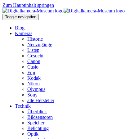
Zum Hauptinhalt springen
Toggle navigation
Blog
Kameras
Historie
Neuzugänge
Listen
Gesucht
Canon
Casio
Fuji
Kodak
Nikon
Olympus
Sony
alle Hersteller
Technik
Überblick
Bildsensoren
Speicher
Belichtung
Optik