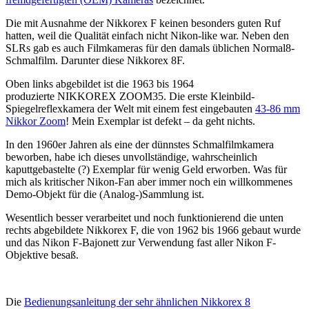
Die mit Ausnahme der Nikkorex F keinen besonders guten Ruf
hatten, weil die Qualität einfach nicht Nikon-like war. Neben den
SLRs gab es auch Filmkameras für den damals üblichen Normal8-
Schmalfilm. Darunter diese Nikkorex 8F.
Oben links abgebildet ist die 1963 bis 1964
produzierte NIKKOREX ZOOM35. Die erste Kleinbild-
Spiegelreflexkamera der Welt mit einem fest eingebauten
43-86 mm
Nikkor Zoom
! Mein Exemplar ist defekt – da geht nichts.
In den 1960er Jahren als eine der dünnstes Schmalfilmkamera
beworben, habe ich dieses unvollständige, wahrscheinlich
kaputtgebastelte (?) Exemplar für wenig Geld erworben. Was für
mich als kritischer Nikon-Fan aber immer noch ein willkommenes
Demo-Objekt für die (Analog-)Sammlung ist.
Wesentlich besser verarbeitet und noch funktionierend die unten
rechts abgebildete Nikkorex F, die von 1962 bis 1966 gebaut wurde
und das Nikon F-Bajonett zur Verwendung fast aller Nikon F-
Objektive besaß.
Die
Bedienungsanleitung der sehr ähnlichen Nikkorex 8