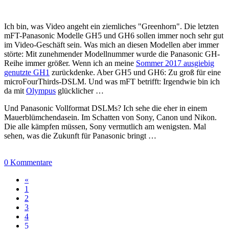
Ich bin, was Video angeht ein ziemliches "Greenhorn". Die letzten
mFT-Panasonic Modelle GH5 und GH6 sollen immer noch sehr gut
im Video-Geschäft sein. Was mich an diesen Modellen aber immer
störte: Mit zunehmender Modellnummer wurde die Panasonic GH-
Reihe immer größer. Wenn ich an meine
Sommer 2017 ausgiebig
genutzte GH1
zurückdenke. Aber GH5 und GH6: Zu groß für eine
microFourThirds-DSLM. Und was mFT betrifft: Irgendwie bin ich
da mit
Olympus
glücklicher …
Und Panasonic Vollformat DSLMs? Ich sehe die eher in einem
Mauerblümchendasein. Im Schatten von Sony, Canon und Nikon.
Die alle kämpfen müssen, Sony vermutlich am wenigsten. Mal
sehen, was die Zukunft für Panasonic bringt …
0 Kommentare
«
1
2
3
4
5