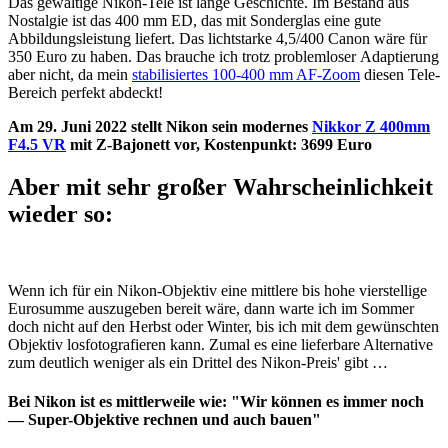
Das gewaltige Nikon-Tele ist lange Geschichte. Im Bestand aus
Nostalgie ist das 400 mm ED, das mit Sonderglas eine gute
Abbildungsleistung liefert. Das lichtstarke 4,5/400 Canon wäre für
350 Euro zu haben. Das brauche ich trotz problemloser Adaptierung
aber nicht, da mein
stabilisiertes 100-400 mm AF-Zoom
diesen Tele-
Bereich perfekt abdeckt!
Am 29. Juni 2022 stellt Nikon sein modernes
Nikkor Z 400mm
F4.5 VR
mit Z-Bajonett vor, Kostenpunkt: 3699 Euro
Aber mit sehr großer Wahrscheinlichkeit
wieder so:
Wenn ich für ein Nikon-Objektiv eine mittlere bis hohe vierstellige
Eurosumme auszugeben bereit wäre, dann warte ich im Sommer
doch nicht auf den Herbst oder Winter, bis ich mit dem gewünschten
Objektiv losfotografieren kann. Zumal es eine lieferbare Alternative
zum deutlich weniger als ein Drittel des Nikon-Preis' gibt …
Bei Nikon ist es mittlerweile wie: "Wir können es immer noch
— Super-Objektive rechnen und auch bauen"