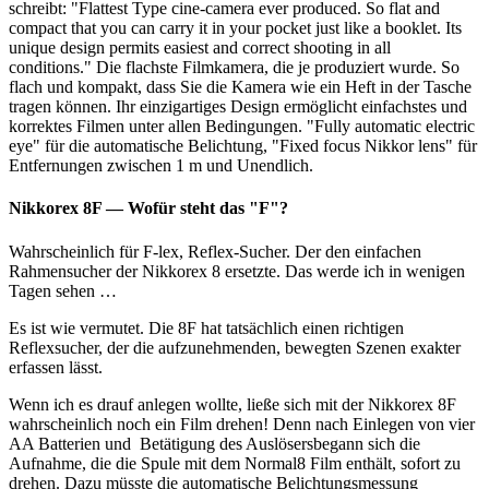
schreibt: "Flattest Type cine-camera ever produced. So flat and
compact that you can carry it in your pocket just like a booklet. Its
unique design permits easiest and correct shooting in all
conditions." Die flachste Filmkamera, die je produziert wurde. So
flach und kompakt, dass Sie die Kamera wie ein Heft in der Tasche
tragen können. Ihr einzigartiges Design ermöglicht einfachstes und
korrektes Filmen unter allen Bedingungen. "Fully automatic electric
eye" für die automatische Belichtung, "Fixed focus Nikkor lens" für
Entfernungen zwischen 1 m und Unendlich.
Nikkorex 8F — Wofür steht das "F"?
Wahrscheinlich für F-lex, Reflex-Sucher. Der den einfachen
Rahmensucher der Nikkorex 8 ersetzte. Das werde ich in wenigen
Tagen sehen …
Es ist wie vermutet. Die 8F hat tatsächlich einen richtigen
Reflexsucher, der die aufzunehmenden, bewegten Szenen exakter
erfassen lässt.
Wenn ich es drauf anlegen wollte, ließe sich mit der Nikkorex 8F
wahrscheinlich noch ein Film drehen! Denn nach Einlegen von vier
AA Batterien und Betätigung des Auslösersbegann sich die
Aufnahme, die die Spule mit dem Normal8 Film enthält, sofort zu
drehen. Dazu müsste die automatische Belichtungsmessung