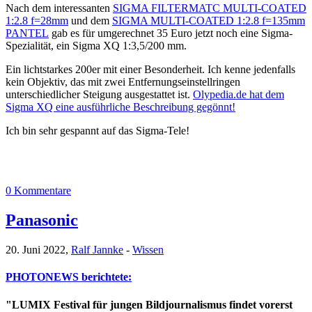
Nach dem interessanten
SIGMA FILTERMATC MULTI-COATED
1:2.8 f=28mm
und dem
SIGMA MULTI-COATED 1:2.8 f=135mm
PANTEL
gab es für umgerechnet 35 Euro jetzt noch eine Sigma-
Spezialität, ein Sigma XQ 1:3,5/200 mm.
Ein lichtstarkes 200er mit einer Besonderheit. Ich kenne jedenfalls
kein Objektiv, das mit zwei Entfernungseinstellringen
unterschiedlicher Steigung ausgestattet ist.
Olypedia.de hat dem
Sigma XQ eine ausführliche Beschreibung gegönnt!
Ich bin sehr gespannt auf das Sigma-Tele!
0 Kommentare
Panasonic
20. Juni 2022,
Ralf Jannke
-
Wissen
PHOTONEWS berichtete:
"LUMIX Festival für jungen Bildjournalismus findet vorerst