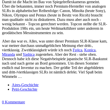
Damit ist die Macht im Bau von Spiegelreflexkameras gemeint.
Über die bekannten, immer noch Premium-Hersteller von analogen
SLRs in alphabetischer Reihenfolge: Canon, Minolta (heute Sony),
Nikon, Olympus und Pentax (heute in Besitz von Ricoh) braucht
man qualitativ nicht zu diskutieren. Dazu muss aber auch noch -
wenig bekannt - Topcon gerechnet werden. Topcon stellte die SLR-
Produktion 198x ein, um heute Weltmarktführer unter anderem in
geodätischen Messinstrumenten zu sein.
Aber das war es. Alles, was unter dieser Premium SLR-Klasse kam,
war meiner durchaus unmaßgeblichen Meinung eher dritt-,
viertklassig. Zweitklassigkeit würde ich noch
Fujica
,
Konica
,
Miranda
und
Yashica
zugestehen. Aber der Rest - siehe oben.
Dennoch habe ich diese Negativbeispiele japanische SLR-Baukunst
nach und nach gerne an Bord genommen. Um diesen Sommer
endlich mal Inventur zu machen. Der größte Teil der abgebildeten
und dritt-/viertklassigen SLRs ist nämlich defekt. Viel Spaß beim
Wimmeln …
Aires-Geschichte
Petri-Geschichte
0 Kommentare