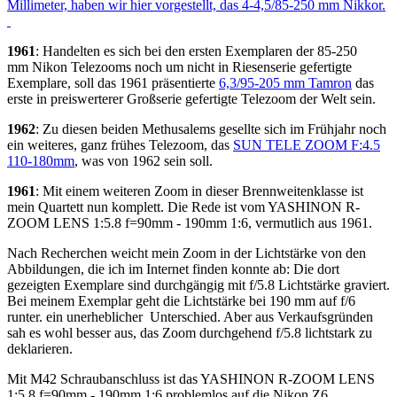
Millimeter, haben wir hier vorgestellt, das 4-4,5/85-250 mm Nikkor.
1961
: Handelten es sich bei den ersten Exemplaren der 85-250
mm Nikon Telezooms noch um nicht in Riesenserie gefertigte
Exemplare, soll das 1961 präsentierte
6,3/95-205 mm Tamron
das
erste in preiswerterer Großserie gefertigte Telezoom der Welt sein.
1962
: Zu diesen beiden Methusalems gesellte sich im Frühjahr noch
ein weiteres, ganz frühes Telezoom, das
SUN TELE ZOOM F:4.5
110-180mm
, was von 1962 sein soll.
1961
: Mit einem weiteren Zoom in dieser Brennweitenklasse ist
mein Quartett nun komplett. Die Rede ist vom YASHINON R-
ZOOM LENS 1:5.8 f=90mm - 190mm 1:6, vermutlich aus 1961.
Nach Recherchen weicht mein Zoom in der Lichtstärke von den
Abbildungen, die ich im Internet finden konnte ab: Die dort
gezeigten Exemplare sind durchgängig mit f/5.8 Lichtstärke graviert.
Bei meinem Exemplar geht die Lichtstärke bei 190 mm auf f/6
runter. ein unerheblicher Unterschied. Aber aus Verkaufsgründen
sah es wohl besser aus, das Zoom durchgehend f/5.8 lichtstark zu
deklarieren.
Mit M42 Schraubanschluss ist das YASHINON R-ZOOM LENS
1:5.8 f=90mm - 190mm 1:6 problemlos auf die Nikon Z6