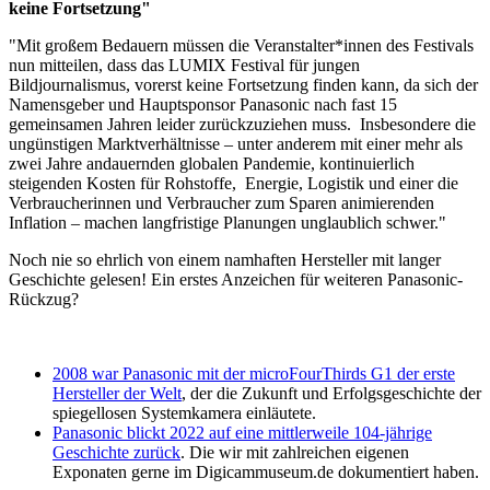
keine Fortsetzung"
"Mit großem Bedauern müssen die Veranstalter*innen des Festivals
nun mitteilen, dass das LUMIX Festival für jungen
Bildjournalismus, vorerst keine Fortsetzung finden kann, da sich der
Namensgeber und Hauptsponsor Panasonic nach fast 15
gemeinsamen Jahren leider zurückzuziehen muss. Insbesondere die
ungünstigen Marktverhältnisse – unter anderem mit einer mehr als
zwei Jahre andauernden globalen Pandemie, kontinuierlich
steigenden Kosten für Rohstoffe, Energie, Logistik und einer die
Verbraucherinnen und Verbraucher zum Sparen animierenden
Inflation – machen langfristige Planungen unglaublich schwer."
Noch nie so ehrlich von einem namhaften Hersteller mit langer
Geschichte gelesen! Ein erstes Anzeichen für weiteren Panasonic-
Rückzug?
2008 war Panasonic mit der microFourThirds G1 der erste
Hersteller der Welt
, der die Zukunft und Erfolgsgeschichte der
spiegellosen Systemkamera einläutete.
Panasonic blickt 2022 auf eine mittlerweile 104-jährige
Geschichte zurück
. Die wir mit zahlreichen eigenen
Exponaten gerne im Digicammuseum.de dokumentiert haben.