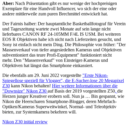
Aber:
Nach Präsentation gibt es nur wenige der hochpreisigen
Exemplare für eine Handvoll Influencer, wo sich der eine oder
andere mittlerweile zum puren Brechmittel entwickelt hat.
Der Fairnis halber: Der hauptamtliche Basketballfotograf für Verein
und Tageszeitung wartete zwei Monate auf sein lange nicht
lieferbares CANON RF 24-105MM F/4L IS USM. Bei weiteren
EOS R Objektiven habe ich nicht nach Lieferzeiten gesucht, und
Sony ist einfach nicht mein Ding. Die Philosophie von früher: "Der
Massenverkauf von tiefer angesiedelten Kameras und Objektiven
subventioniert das teure Profi-Equipment" funktioniert nicht
mehr. Den "Massenverkauf" von Einsteiger-Kameras und
Objektiven hat längst das Smartphone einkassiert.
Die ebenfalls am 29. Juni 2022 vorgestellte
"Erste Nikon-
Spiegellose speziell für Vlogger", die E-Sucher-lose 20 Megapixel
Z30
kann Nikon behalten!
Hier weitere Informationen über die
"Downsize" Nikon Z30
auf Basis der 2019 vorgestellten Z50
,
die
Herzen junger Kreativer erobern soll. Nun ja … Bin gespannt, wie
Nikon die Heerscharen Smartphone-Blogger, deren Mehrfach-
Optiken/Kameras Superweitwinkel, Normal- und Teleobjektiv
bieten, zur Systemkamera bekehren will.
Nikon Z30 initial review