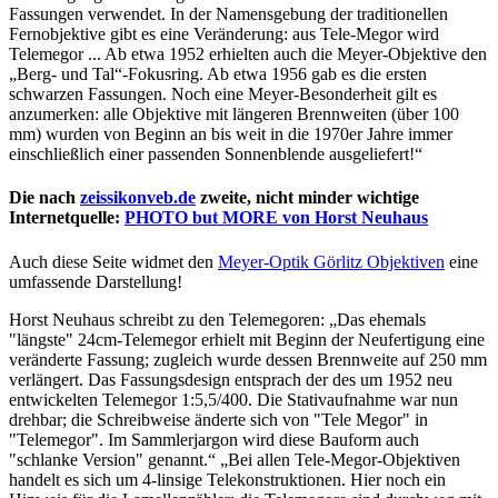
Fassungen verwendet. In der Namensgebung der traditionellen
Fernobjektive gibt es eine Veränderung: aus Tele-Megor wird
Telemegor ... Ab etwa 1952 erhielten auch die Meyer-Objektive den
„Berg- und Tal“-Fokusring. Ab etwa 1956 gab es die ersten
schwarzen Fassungen. Noch eine Meyer-Besonderheit gilt es
anzumerken: alle Objektive mit längeren Brennweiten (über 100
mm) wurden von Beginn an bis weit in die 1970er Jahre immer
einschließlich einer passenden Sonnenblende ausgeliefert!“
Die nach
zeissikonveb.de
zweite, nicht minder wichtige
Internetquelle:
PHOTO but MORE von Horst Neuhaus
Auch diese Seite widmet den
Meyer-Optik Görlitz Objektiven
eine
umfassende Darstellung!
Horst Neuhaus schreibt zu den Telemegoren: „Das ehemals
"längste" 24cm-Telemegor erhielt mit Beginn der Neufertigung eine
veränderte Fassung; zugleich wurde dessen Brennweite auf 250 mm
verlängert. Das Fassungsdesign entsprach der des um 1952 neu
entwickelten Telemegor 1:5,5/400. Die Stativaufnahme war nun
drehbar; die Schreibweise änderte sich von "Tele Megor" in
"Telemegor". Im Sammlerjargon wird diese Bauform auch
"schlanke Version" genannt.“ „Bei allen Tele-Megor-Objektiven
handelt es sich um 4-linsige Telekonstruktionen. Hier noch ein