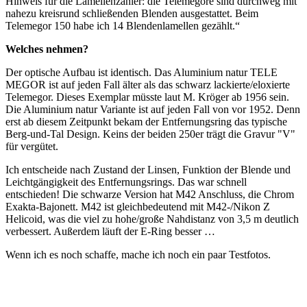
Hinweis für die Lamellenzähler: die Telemegore sind durchweg mit
nahezu kreisrund schließenden Blenden ausgestattet. Beim
Telemegor 150 habe ich 14 Blendenlamellen gezählt.“
Welches nehmen?
Der optische Aufbau ist identisch. Das Aluminium natur TELE
MEGOR ist auf jeden Fall älter als das schwarz lackierte/eloxierte
Telemegor. Dieses Exemplar müsste laut M. Kröger ab 1956 sein.
Die Aluminium natur Variante ist auf jeden Fall von vor 1952. Denn
erst ab diesem Zeitpunkt bekam der Entfernungsring das typische
Berg-und-Tal Design. Keins der beiden 250er trägt die Gravur "V"
für vergütet.
Ich entscheide nach Zustand der Linsen, Funktion der Blende und
Leichtgängigkeit des Entfernungsrings. Das war schnell
entschieden! Die schwarze Version hat M42 Anschluss, die Chrom
Exakta-Bajonett. M42 ist gleichbedeutend mit M42-/Nikon Z
Helicoid, was die viel zu hohe/große Nahdistanz von 3,5 m deutlich
verbessert. Außerdem läuft der E-Ring besser …
Wenn ich es noch schaffe, mache ich noch ein paar Testfotos.