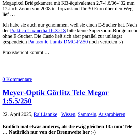
Megapixel Bridgekamera mit KB-äquivalenten 2,7-4,6/36-432 mm
12-fach Zoom von 2008 in Topzustand für 30 Euro über den Weg
lief …
Ich habe sie auch nur genommen, weil sie einen E-Sucher hat. Nach
der
Praktica Luxmedia 16-Z21S
bitte keine Superzoom-Bridge mehr
ohne E-Sucher. Die Casio ließ sich aber parallel zur unlängst
gespendeten
Panasonic Lumix DMC-FZ50
noch vertreten ;-)
Praxisbericht kommt …
0 Kommentare
Meyer-Optik Görlitz Tele Megor
1:5.5/250
22. April 2025,
Ralf Jannke
-
Wissen
,
Sammeln
,
Ausprobieren
Endlich mal etwas anderes, als die ewig gleichen 135 mm Tele
… Natürlich nur von der Brennweite her ;-)