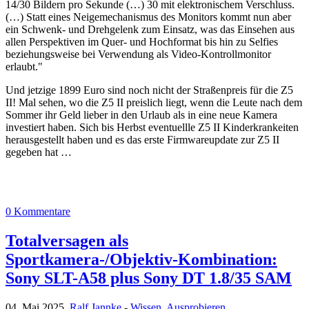
14/30 Bildern pro Sekunde (…) 30 mit elektronischem Verschluss.
(…) Statt eines Neigemechanismus des Monitors kommt nun aber
ein Schwenk- und Drehgelenk zum Einsatz, was das Einsehen aus
allen Perspektiven im Quer- und Hochformat bis hin zu Selfies
beziehungsweise bei Verwendung als Video-Kontrollmonitor
erlaubt."
Und jetzige 1899 Euro sind noch nicht der Straßenpreis für die Z5
II! Mal sehen, wo die Z5 II preislich liegt, wenn die Leute nach dem
Sommer ihr Geld lieber in den Urlaub als in eine neue Kamera
investiert haben. Sich bis Herbst eventuellle Z5 II Kinderkrankeiten
herausgestellt haben und es das erste Firmwareupdate zur Z5 II
gegeben hat …
0 Kommentare
Totalversagen als
Sportkamera-/Objektiv-Kombination:
Sony SLT-A58 plus Sony DT 1.8/35 SAM
04. Mai 2025,
Ralf Jannke
-
Wissen
,
Ausprobieren