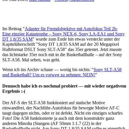
Im Beitrag "
Adapter für Fremdobjektive mit Autofokus Teil 2b:
Eine einzige Katastrophe – Sony NEX-6, Sony LA-EA1 und Sony
DT 1,8/35 SAM
" wurde zum Ende hin etwas versteckt unter der
Kapitelüberschrift "Sony DT 1,8/35 SAM auf der 20 Megapixel
Halbformat DSLT Sony SLT-A58" das 35er getestet. Jetzt musste
das lichtstarke 35er noch mit in die Basketballhalle – auf der Sony
SLT-A58. Mal sehen, was geht.
Wenn ich ins Archiv schaue — wenig bis nichts: "
Sony SLT-A58
und Basketball? Um es vorweg zu nehmen: NEIN!
"
Dennoch habe ich es nochmal probiert — mit wieder negativem
Ergebnis :-(
Der AF-S der SLT-A58 funktioniert auf statische Motive
einwandfrei, der Nachführ-Autofokus für bewegte Motive AF-C
taugt dagegen nichts, oder er ist defekt. Nicht ein einziges scharfes
Foto! Die A58 funktionierte ja auch mit dem konstruktiv ganz
anderen Minolta (Stangen-)AF 50mm 1:1.7 (22) in der
Basketballhalle nicht. Am Sony DT 1,8/35 SAM sollte es eigentlich