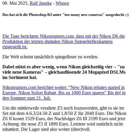
08. Mai 2025,
Ralf Jannke
-
Wissen
Das hat sich die Photoshop-KI unter "too many new cameras" ausgedacht ;-)
Die Tage berichtete Nikonrumors.com, dass mit der Nikon D6 die
Produktion der letzten digitalen Nikon Spiegelreflexkamera
eingestellt ist.
Die Welt scheint tatsächlich spiegelloser zu werden.
Dabei nützt es aber wenig, wenn Nikon gleichzeitig vier – "zu
viele neue Kameras" – gleichauflösende 24 Megapixel DSLMs
im Sortiment hat.
Nikonrumors.com berichtet weiter: "New Nikon rebates started in
Europe, Nikon Sofort Rabatt, Bis zu 1000 Euro sparen" Bis tief in
den Sommer zum 21. Juli.
Um die mittlerweile veraltete Z5 noch loszuwerden, gibt es sie im
Set mit dem 4-6,3/24-50 Z und 1,8/50 Z für 2049 Euro. Die Nikon
Z6 II kostet 1529 Euro, der Nachfolger Z6 III 2199 Euro und jetzt
Achtung: die neue Z5 II 1899 Euro. Letztere wird natürlich nicht
rabattiert. Die Lager sind also weiter (über)voll.