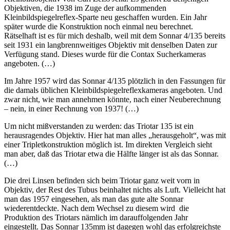
Objektiven, die 1938 im Zuge der aufkommenden
Kleinbildspiegelreflex-Sparte neu geschaffen wurden. Ein Jahr
später wurde die Konstruktion noch einmal neu berechnet.
Rätselhaft ist es für mich deshalb, weil mit dem Sonnar 4/135 bereits
seit 1931 ein langbrennweitiges Objektiv mit denselben Daten zur
Verfügung stand. Dieses wurde für die Contax Sucherkameras
angeboten. (…)
Im Jahre 1957 wird das Sonnar 4/135 plötzlich in den Fassungen für
die damals üblichen Kleinbildspiegelreflexkameras angeboten. Und
zwar nicht, wie man annehmen könnte, nach einer Neuberechnung
– nein, in einer Rechnung von 1937! (…)
Um nicht mißverstanden zu werden: das Triotar 135 ist ein
herausragendes Objektiv. Hier hat man alles „herausgeholt“, was mit
einer Tripletkonstruktion möglich ist. Im direkten Vergleich sieht
man aber, daß das Triotar etwa die Hälfte länger ist als das Sonnar.
(…)
Die drei Linsen befinden sich beim Triotar ganz weit vorn in
Objektiv, der Rest des Tubus beinhaltet nichts als Luft. Vielleicht hat
man das 1957 eingesehen, als man das gute alte Sonnar
wiederentdeckte. Nach dem Wechsel zu diesem wird die
Produktion des Triotars nämlich im darauffolgenden Jahr
eingestellt. Das Sonnar 135mm ist dagegen wohl das erfolgreichste