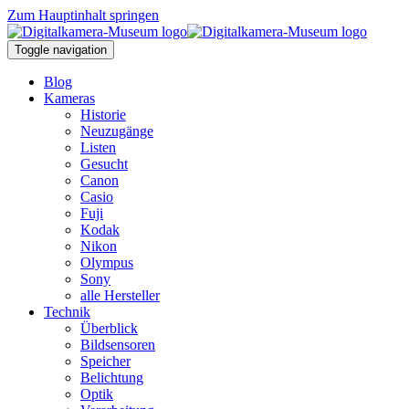
Zum Hauptinhalt springen
Toggle navigation
Blog
Kameras
Historie
Neuzugänge
Listen
Gesucht
Canon
Casio
Fuji
Kodak
Nikon
Olympus
Sony
alle Hersteller
Technik
Überblick
Bildsensoren
Speicher
Belichtung
Optik