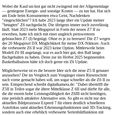
Wobei die Kauf-un-lust gar nicht zwingend mit der Allgemeinlage
— gestiegene Energie- und sonstige Kosten — zu tun hat. Hat sich
am Ende beim Konsumenten etwa Geist, Nachdenken
"eingeschlichen"? Ich habe 2023 lange über ein Update meiner
"betagten" Z6 nachgedacht. Die übrigens immer noch zuverlässig
läuft. Statt 2023 mehr Megapixel in Form der neuen Z7 II zu
erwerben, hatte ich mich mit einer ungleich preiswerteren
gebrauchten Z7 (I) begnügt. Ohne es je zu bereuen! Die Z7 wegen
der 20 Megapixel DX Möglichkkeit für meine DX-Nikkore. Auch
die verbesserte Z6 II war 2023 keine Option. Mittlerweile beim
Modell Z6 III angelangt, war es auch hier gut, den Ball lange
flachgehalten zu haben. Denn zur im Herbst 2025 beginnenden
Basketballsaison hätte ich doch gerne ein Z6 Update.
Möglicherweise ist es die bessere Idee sich die neue Z5 II genauer
anzusehen? Die im Vergleich zum Vorgänger einen Riesenschritt
nach vorne gemacht haben soll, um sogar schneller als die Z6 II zu
sein. Entsprechend schreibt digitalkamera.de: "Dabei übertrifft die
Z5II in Teilen sogar die ältere Mittelklasse Z 6II und dürfte für alle,
die die enorm hohe Leistungsfähigkeit der Z6III nicht benötigen,
eine preislich attraktive Alternative sein. So gibt es nicht nur den
aktuellen Bildprozessor Expeed 7 für einen deutlich schnelleren
Autofokus samt aktuellen Erkennungsfunktionen und 3D-Tracking,
sondern auch eine erheblich verbesserte Serienbildfunktion mit