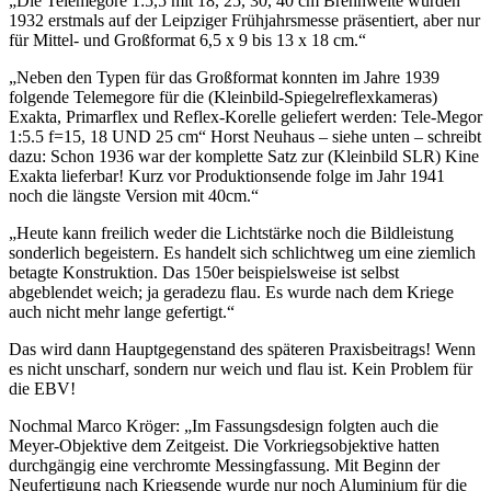
„Die Telemegore 1:5,5 mit 18, 25, 30, 40 cm Brennweite wurden
1932 erstmals auf der Leipziger Frühjahrsmesse präsentiert, aber nur
für Mittel- und Großformat 6,5 x 9 bis 13 x 18 cm.“
„Neben den Typen für das Großformat konnten im Jahre 1939
folgende Telemegore für die (Kleinbild-Spiegelreflexkameras)
Exakta, Primarflex und Reflex-Korelle geliefert werden: Tele-Megor
1:5.5 f=15, 18 UND 25 cm“ Horst Neuhaus – siehe unten – schreibt
dazu: Schon 1936 war der komplette Satz zur (Kleinbild SLR) Kine
Exakta lieferbar! Kurz vor Produktionsende folge im Jahr 1941
noch die längste Version mit 40cm.“
„Heute kann freilich weder die Lichtstärke noch die Bildleistung
sonderlich begeistern. Es handelt sich schlichtweg um eine ziemlich
betagte Konstruktion. Das 150er beispielsweise ist selbst
abgeblendet weich; ja geradezu flau. Es wurde nach dem Kriege
auch nicht mehr lange gefertigt.“
Das wird dann Hauptgegenstand des späteren Praxisbeitrags! Wenn
es nicht unscharf, sondern nur weich und flau ist. Kein Problem für
die EBV!
Nochmal Marco Kröger: „Im Fassungsdesign folgten auch die
Meyer-Objektive dem Zeitgeist. Die Vorkriegsobjektive hatten
durchgängig eine verchromte Messingfassung. Mit Beginn der
Neufertigung nach Kriegsende wurde nur noch Aluminium für die