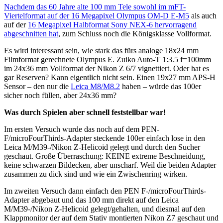
Nachdem das 60 Jahre alte 100 mm Tele sowohl im mFT-
Viertelformat auf der 16 Megapixel Olympus OM-D E-M5
als auch
auf der
16 Megapixel Halbformat Sony NEX-6 hervorragend
abgeschnitten hat
, zum Schluss noch die Königsklasse Vollformat.
Es wird interessant sein, wie stark das fürs analoge 18x24 mm
Filmformat gerechnete Olympus E. Zuiko Auto-T 1:3.5 f=100mm
im 24x36 mm Vollformat der Nikon Z 6/7 vignettiert. Oder hat es
gar Reserven? Kann eigentlich nicht sein. Einen 19x27 mm APS-H
Sensor – den nur die
Leica M8/M8.2
haben – würde das 100er
sicher noch füllen, aber 24x36 mm?
Was durch Spielen aber schnell feststellbar war!
Im ersten Versuch wurde das noch auf dem PEN-
F/microFourThirds-Adapter steckende 100er einfach lose in den
Leica M/M39-/Nikon Z-Helicoid gelegt und durch den Sucher
geschaut. Große Überraschung: KEINE extreme Beschneidung,
keine schwarzen Bildecken, aber unscharf. Weil die beiden Adapter
zusammen zu dick sind und wie ein Zwischenring wirken.
Im zweiten Versuch dann einfach den PEN F-/microFourThirds-
Adapter abgebaut und das 100 mm direkt auf den Leica
M/M39-/Nikon Z-Helicoid gelegt/gehalten, und diesmal auf den
Klappmonitor der auf dem Stativ montierten Nikon Z7 geschaut und