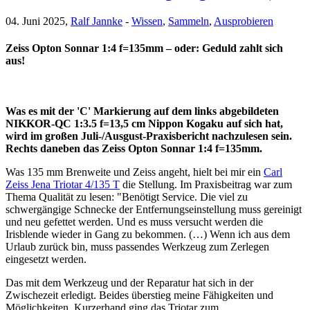
04. Juni 2025,
Ralf Jannke
-
Wissen
,
Sammeln
,
Ausprobieren
Zeiss Opton Sonnar 1:4 f=135mm – oder: Geduld zahlt sich
aus!
Was es mit der 'C' Markierung auf dem links abgebildeten
NIKKOR-QC 1:3.5 f=13,5 cm Nippon Kogaku auf sich hat,
wird im großen Juli-/Ausgust-Praxisbericht nachzulesen sein.
Rechts daneben das Zeiss Opton Sonnar 1:4 f=135mm.
Was 135 mm Brenweite und Zeiss angeht, hielt bei mir ein
Carl
Zeiss Jena Triotar 4/135 T
die Stellung. Im Praxisbeitrag war zum
Thema Qualität zu lesen: "Benötigt Service. Die viel zu
schwergängige Schnecke der Entfernungseinstellung muss gereinigt
und neu gefettet werden. Und es muss versucht werden die
Irisblende wieder in Gang zu bekommen. (…) Wenn ich aus dem
Urlaub zurück bin, muss passendes Werkzeug zum Zerlegen
eingesetzt werden.
Das mit dem Werkzeug und der Reparatur hat sich in der
Zwischezeit erledigt. Beides überstieg meine Fähigkeiten und
Möglichkeiten. Kurzerhand ging das Triotar zum