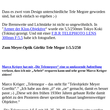
Dass es zwei vom Design unterschiedliche Tele Megore geworden
sind, hat sich einfach so ergeben ;-)
Die Brennweite und Lichtstärke ist nicht so ungewöhnlich. In
"
Armee der Klon-Objektive
“ wurde ein 5,5/250mm Tokyo Koki
(Tokina) gezeigt. Und mit einer
F.B.R TELEPHOTO LENS
300mm F:5.5
habe ich fotografiert.
Zum Meyer-Optik Görlitz Tele Megor 1:5.5/250
Marco Kröger hat mit „Die Telemegore“ eine so umfassende Aufstellung
verfasst, dass ich mir „Arbeit“ ersparen kann und sehr gerne Marco Kröger
zitiere!
Marco Kröger: „Telemegor – das steht für "Teleobjektiv Meyer
Goerlitz“.“ „Ich habe aus dem „ö“ ein „oe“ gemacht, damit es besser
passt ;-) „Diese seit den frühen 1930er Jahren gebaute Reihe damit
gehört zu den Pionieren dieser speziellen Bauart langbrennweitiger
Objektive.“