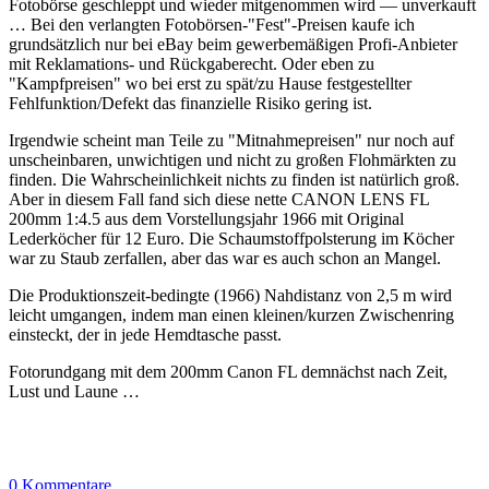
Fotobörse geschleppt und wieder mitgenommen wird — unverkauft
… Bei den verlangten Fotobörsen-"Fest"-Preisen kaufe ich
grundsätzlich nur bei eBay beim gewerbemäßigen Profi-Anbieter
mit Reklamations- und Rückgaberecht. Oder eben zu
"Kampfpreisen" wo bei erst zu spät/zu Hause festgestellter
Fehlfunktion/Defekt das finanzielle Risiko gering ist.
Irgendwie scheint man Teile zu "Mitnahmepreisen" nur noch auf
unscheinbaren, unwichtigen und nicht zu großen Flohmärkten zu
finden. Die Wahrscheinlichkeit nichts zu finden ist natürlich groß.
Aber in diesem Fall fand sich diese nette CANON LENS FL
200mm 1:4.5 aus dem Vorstellungsjahr 1966 mit Original
Lederköcher für 12 Euro. Die Schaumstoffpolsterung im Köcher
war zu Staub zerfallen, aber das war es auch schon an Mangel.
Die Produktionszeit-bedingte (1966) Nahdistanz von 2,5 m wird
leicht umgangen, indem man einen kleinen/kurzen Zwischenring
einsteckt, der in jede Hemdtasche passt.
Fotorundgang mit dem 200mm Canon FL demnächst nach Zeit,
Lust und Laune …
0 Kommentare