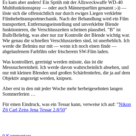
Es kam aber anders! Ein Sprüh mit der Allzweckwaffe WD-40
Multifunktionsspray — oder auch Männerparfüm genannt ;-)) —
löste sich die offensichtlich nur durch ewiges Liegen verklebte
Filmhebeltransportmechanik. Nach der Behandlung wird ein Film
transportiert, Entfernungseinstellung und unverklebte Blende
funktionieren, die Verschlusszeiten scheinen plausibel. "B" ist
Bulb/Beliebig, was aber nur zur Kontrolle der Blende wichtig war.
Wie genau die schnellen Verschlusszeiten sind, ist unerheblich. Ich
werde die Belmira nur mit — wenn ich noch einen finde —
abgelaufenem Farbfilm oder frischerem SW-Film laden.
Was kontrolliert, gereinigt werden müsste, das ist die
Messsuchereinheit. Ich werde davon wahrscheinlich absehen, und
nur mit kleinen Blenden und großen Schärfentiefen, die ja auf dem
Objektiv angezeigt werden, knipsen.
Aber erst in den mit jeder Woche mehr herbeigesehnten langen
Sommerferien …
Für einen Eindruck, was ein Tessar kann, verweise ich auf: "
Nikon
Z6 Carl Zeiss Jena Tessar 2.8/50
"
0 Kommentare