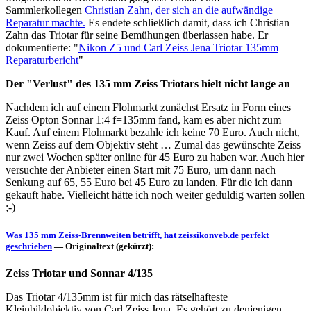
Sammlerkollegen
Christian Zahn, der sich an die aufwändige
Reparatur machte.
Es endete schließlich damit, dass ich Christian
Zahn das Triotar für seine Bemühungen überlassen habe. Er
dokumentierte: "
Nikon Z5 und Carl Zeiss Jena Triotar 135mm
Reparaturbericht
"
Der "Verlust" des 135 mm Zeiss Triotars hielt nicht lange an
Nachdem ich auf einem Flohmarkt zunächst Ersatz in Form eines
Zeiss Opton Sonnar 1:4 f=135mm fand, kam es aber nicht zum
Kauf. Auf einem Flohmarkt bezahle ich keine 70 Euro. Auch nicht,
wenn Zeiss auf dem Objektiv steht … Zumal das gewünschte Zeiss
nur zwei Wochen später online für 45 Euro zu haben war. Auch hier
versuchte der Anbieter einen Start mit 75 Euro, um dann nach
Senkung auf 65, 55 Euro bei 45 Euro zu landen. Für die ich dann
gekauft habe. Vielleicht hätte ich noch weiter geduldig warten sollen
;-)
Was 135 mm Zeiss-Brennweiten betrifft, hat zeissikonveb.de perfekt
geschrieben
— Originaltext (gekürzt):
Zeiss Triotar und Sonnar 4/135
Das Triotar 4/135mm ist für mich das rätselhafteste
Kleinbildobjektiv von Carl Zeiss Jena. Es gehört zu denjenigen