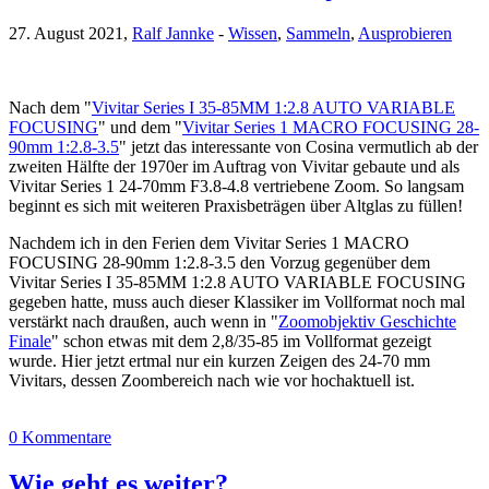
27. August 2021,
Ralf Jannke
-
Wissen
,
Sammeln
,
Ausprobieren
Nach dem "
Vivitar Series I 35-85MM 1:2.8 AUTO VARIABLE
FOCUSING
" und dem "
Vivitar Series 1 MACRO FOCUSING 28-
90mm 1:2.8-3.5
" jetzt das interessante von Cosina vermutlich ab der
zweiten Hälfte der 1970er im Auftrag von Vivitar gebaute und als
Vivitar Series 1 24-70mm F3.8-4.8 vertriebene Zoom. So langsam
beginnt es sich mit weiteren Praxisbeträgen über Altglas zu füllen!
Nachdem ich in den Ferien dem Vivitar Series 1 MACRO
FOCUSING 28-90mm 1:2.8-3.5 den Vorzug gegenüber dem
Vivitar Series I 35-85MM 1:2.8 AUTO VARIABLE FOCUSING
gegeben hatte, muss auch dieser Klassiker im Vollformat noch mal
verstärkt nach draußen, auch wenn in "
Zoomobjektiv Geschichte
Finale
" schon etwas mit dem 2,8/35-85 im Vollformat gezeigt
wurde. Hier jetzt ertmal nur ein kurzen Zeigen des 24-70 mm
Vivitars, dessen Zoombereich nach wie vor hochaktuell ist.
0 Kommentare
Wie geht es weiter?