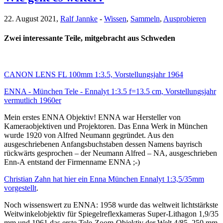
22. August 2021,
Ralf Jannke
-
Wissen
,
Sammeln
,
Ausprobieren
Zwei interessante Teile, mitgebracht aus Schweden
CANON LENS FL 100mm 1:3.5, Vorstellungsjahr 1964
ENNA - München Tele - Ennalyt 1:3.5 f=13.5 cm, Vorstellungsjahr
vermutlich 1960er
Mein erstes ENNA Objektiv! ENNA war Hersteller von
Kameraobjektiven und Projektoren. Das Enna Werk in München
wurde 1920 von Alfred Neumann gegründet. Aus den
ausgeschriebenen Anfangsbuchstaben dessen Namens bayrisch
rückwärts gesprochen – der Neumann Alfred – NA, ausgeschrieben
Enn-A entstand der Firmenname ENNA ;-)
Christian Zahn hat hier ein Enna München Ennalyt 1:3,5/35mm
vorgestellt
.
Noch wissenswert zu ENNA: 1958 wurde das weltweit lichtstärkste
Weitwinkelobjektiv für Spiegelreflexkameras Super-Lithagon 1,9/35
mm und 1961 das erste Tele-Zoom-Objektiv der Welt 4/85–250 mm