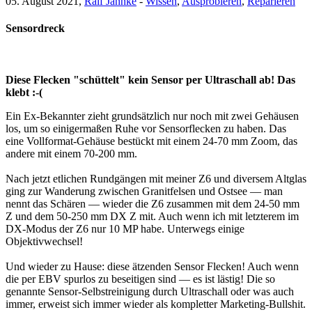
05. August 2021,
Ralf Jannke
-
Wissen
,
Ausprobieren
,
Reparieren
Sensordreck
Diese Flecken "schüttelt" kein Sensor per Ultraschall ab! Das
klebt :-(
Ein Ex-Bekannter zieht grundsätzlich nur noch mit zwei Gehäusen
los, um so einigermaßen Ruhe vor Sensorflecken zu haben. Das
eine Vollformat-Gehäuse bestückt mit einem 24-70 mm Zoom, das
andere mit einem 70-200 mm.
Nach jetzt etlichen Rundgängen mit meiner Z6 und diversem Altglas
ging zur Wanderung zwischen Granitfelsen und Ostsee — man
nennt das Schären — wieder die Z6 zusammen mit dem 24-50 mm
Z und dem 50-250 mm DX Z mit. Auch wenn ich mit letzterem im
DX-Modus der Z6 nur 10 MP habe. Unterwegs einige
Objektivwechsel!
Und wieder zu Hause: diese ätzenden Sensor Flecken! Auch wenn
die per EBV spurlos zu beseitigen sind — es ist lästig! Die so
genannte Sensor-Selbstreinigung durch Ultraschall oder was auch
immer, erweist sich immer wieder als kompletter Marketing-Bullshit.