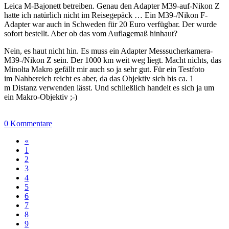
Leica M-Bajonett betreiben. Genau den Adapter M39-auf-Nikon Z
hatte ich natürlich nicht im Reisegepäck … Ein M39-/Nikon F-
Adapter war auch in Schweden für 20 Euro verfügbar. Der wurde
sofort bestellt. Aber ob das vom Auflagemaß hinhaut?
Nein, es haut nicht hin. Es muss ein Adapter Messsucherkamera-
M39-/Nikon Z sein. Der 1000 km weit weg liegt. Macht nichts, das
Minolta Makro gefällt mir auch so ja sehr gut. Für ein Testfoto
im Nahbereich reicht es aber, da das Objektiv sich bis ca. 1
m Distanz verwenden lässt. Und schließlich handelt es sich ja um
ein Makro-Objektiv ;-)
0 Kommentare
«
1
2
3
4
5
6
7
8
9