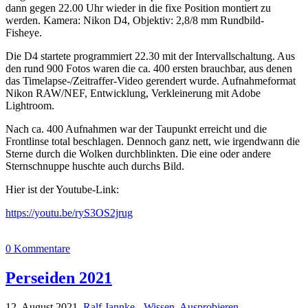
dann gegen 22.00 Uhr wieder in die fixe Position montiert zu
werden. Kamera: Nikon D4, Objektiv: 2,8/8 mm Rundbild-
Fisheye.
Die D4 startete programmiert 22.30 mit der Intervallschaltung. Aus
den rund 900 Fotos waren die ca. 400 ersten brauchbar, aus denen
das Timelapse-/Zeitraffer-Video gerendert wurde. Aufnahmeformat
Nikon RAW/NEF, Entwicklung, Verkleinerung mit Adobe
Lightroom.
Nach ca. 400 Aufnahmen war der Taupunkt erreicht und die
Frontlinse total beschlagen. Dennoch ganz nett, wie irgendwann die
Sterne durch die Wolken durchblinkten. Die eine oder andere
Sternschnuppe huschte auch durchs Bild.
Hier ist der Youtube-Link:
https://youtu.be/ryS3OS2jrug
0 Kommentare
Perseiden 2021
12. August 2021,
Ralf Jannke
-
Wissen
,
Ausprobieren