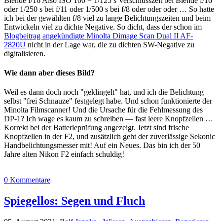
Blende f/16 Also ISO 100 = 1/125 s Verschlusszeit bei Blende f/16
oder 1/250 s bei f/11 oder 1/500 s bei f/8 oder oder oder … So hatte
ich bei der gewählten f/8 viel zu lange Belichtungszeiten und beim
Entwickeln viel zu dichte Negative. So dicht, dass der schon im
Blogbeitrag angekündigte Minolta Dimage Scan Dual II AF-
2820U
nicht in der Lage war, die zu dichten SW-Negative zu
digitalisieren.
Wie dann aber dieses Bild?
Weil es dann doch noch "geklingelt" hat, und ich die Belichtung
selbst "frei Schnauze" festgelegt habe. Und schon funktionierte der
Minolta Filmscanner! Und die Ursache für die Fehlmessung des
DP-1? Ich wage es kaum zu schreiben — fast leere Knopfzellen …
Korrekt bei der Batterieprüfung angezeigt. Jetzt sind frische
Knopfzellen in der F2, und zusätzlich geht der zuverlässige Sekonic
Handbelichtungsmesser mit! Auf ein Neues. Das bin ich der 50
Jahre alten Nikon F2 einfach schuldig!
0 Kommentare
Spiegellos: Segen und Fluch