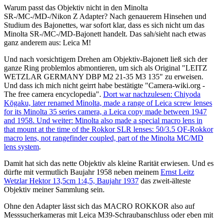
Warum passt das Objektiv nicht in den Minolta
SR-/MC-/MD-/Nikon Z Adapter? Nach genauerem Hinsehen und
Studium des Bajonettes, war sofort klar, dass es sich nicht um das
Minolta SR-/MC-/MD-Bajonett handelt. Das sah/sieht nach etwas
ganz anderem aus: Leica M!
Und nach vorsichtigem Drehen am Objektiv-Bajonett ließ sich der
ganze Ring problemlos abmontieren, um sich als Original "LEITZ
WETZLAR GERMANY DBP M2 21-35 M3 135" zu erweisen.
Und dass ich mich nicht geirrt habe bestätigte "Camera-wiki.org -
The free camera encyclopedia".
Dort war nachzulesen: Chiyoda
Kōgaku, later renamed Minolta, made a range of Leica screw lenses
for its Minolta 35 series camera, a Leica copy made between 1947
and 1958. Und weiter: Minolta also made a special macro lens in
that mount at the time of the Rokkor SLR lenses: 50/3.5 QF-Rokkor
macro lens, not rangefinder coupled, part of the Minolta MC/MD
lens system
.
Damit hat sich das nette Objektiv als kleine Rarität erwiesen. Und es
dürfte mit vermutlich Baujahr 1958 neben meinem
Ernst Leitz
Wetzlar Hektor 13,5cm 1:4,5, Baujahr 1937
das zweit-älteste
Objektiv meiner Sammlung sein.
Ohne den Adapter lässt sich das MACRO ROKKOR also auf
Messsucherkameras mit Leica M39-Schraubanschluss oder eben mit