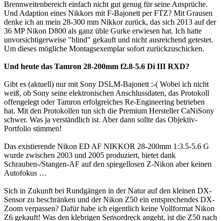
Brennweitenbereich einfach nicht gut genug für seine Ansprüche.
Und Adaption eines Nikkors mit F-Bajonett per FTZ? Mit Grausen
denke ich an mein 28-300 mm Nikkor zurück, das sich 2013 auf der
36 MP Nikon D800 als ganz üble Gurke erwiesen hat. Ich hatte
unvorsichtigerweise "blind" gekauft und nicht ausreichend getestet.
Um dieses mögliche Montagsexemplar sofort zurückzuschicken.
Und heute das Tamron 28-200mm f2.8-5.6 Di III RXD?
Gibt es (aktuell) nur mit Sony DSLM-Bajonett :-( Wobei ich nicht
weiß, ob Sony seine elektronischen Anschlussdaten, das Protokoll
offengelegt oder Tamron erfolgreiches Re-Engineering betrieben
hat. Mit den Protokollen tun sich die Premium Hersteller CaNiSony
schwer. Was ja verständlich ist. Aber dann sollte das Objektiv-
Portfolio stimmen!
Das existierende Nikon ED AF NIKKOR 28-200mm 1:3.5-5.6 G
wurde zwischen 2003 und 2005 produziert, bietet dank
Schrauben-/Stangen-AF auf den spiegellosen Z-Nikon aber keinen
Autofokus …
Sich in Zukunft bei Rundgängen in der Natur auf den kleinen DX-
Sensor zu beschränken und der Nikon Z50 ein entsprechendes DX-
Zoom verpassen? Dafür habe ich eigentlich keine Vollformat Nikon
Z6 gekauft! Was den klebrigen Sensordreck angeht, ist die Z50 nach