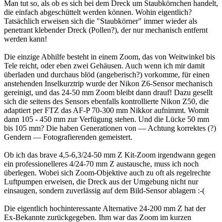
Man tut so, als ob es sich bei dem Dreck um Staubkörnchen handelt,
die einfach abgeschüttelt werden können. Wohin eigentlich?
Tatsächlich erweisen sich die "Staubkörner" immer wieder als
penetrant klebender Dreck (Pollen?), der nur mechanisch entfernt
werden kann!
Die einzige Abhilfe besteht in einem Zoom, das von Weitwinkel bis
Tele reicht, oder eben zwei Gehäusen. Auch wenn ich mir damit
überladen und durchaus blöd (angeberisch?) vorkomme, für einen
anstehenden Inselkurztrip wurde der Nikon Z6-Sensor mechanisch
gereinigt, und das 24-50 mm Zoom bleibt dann drauf! Dazu gesellt
sich die seitens des Sensors ebenfalls kontrollierte Nikon Z50, die
adaptiert per FTZ das AF-P 70-300 mm Nikkor aufnimmt. Womit
dann 105 - 450 mm zur Verfügung stehen. Und die Lücke 50 mm
bis 105 mm? Die haben Generationen von — Achtung korrektes (?)
Gendern — Fotografierenden gemeistert.
Ob ich das brave 4,5-6,3/24-50 mm Z Kit-Zoom irgendwann gegen
ein professionelleres 4/24-70 mm Z austausche, muss ich noch
überlegen. Wobei sich Zoom-Objektive auch zu oft als regelrechte
Luftpumpen erweisen, die Dreck aus der Umgebung nicht nur
einsaugen, sondern zuverlässig auf dem Bild-Sensor ablagern :-(
Die eigentlich hochinteressante Alternative 24-200 mm Z hat der
Ex-Bekannte zurückgegeben. Ihm war das Zoom im kurzen