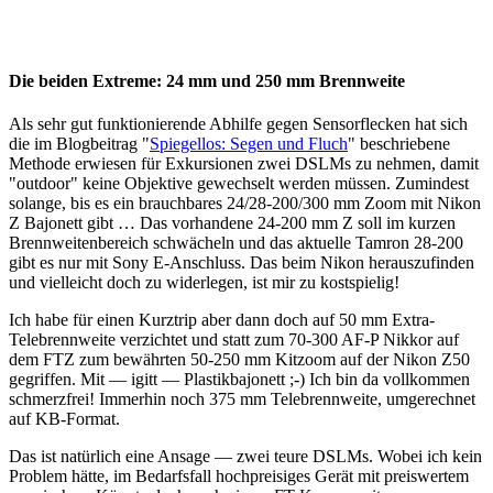
Die beiden Extreme: 24 mm und 250 mm Brennweite
Als sehr gut funktionierende Abhilfe gegen Sensorflecken hat sich
die im Blogbeitrag "
Spiegellos: Segen und Fluch
" beschriebene
Methode erwiesen für Exkursionen zwei DSLMs zu nehmen, damit
"outdoor" keine Objektive gewechselt werden müssen. Zumindest
solange, bis es ein brauchbares 24/28-200/300 mm Zoom mit Nikon
Z Bajonett gibt … Das vorhandene 24-200 mm Z soll im kurzen
Brennweitenbereich schwächeln und das aktuelle Tamron 28-200
gibt es nur mit Sony E-Anschluss. Das beim Nikon herauszufinden
und vielleicht doch zu widerlegen, ist mir zu kostspielig!
Ich habe für einen Kurztrip aber dann doch auf 50 mm Extra-
Telebrennweite verzichtet und statt zum 70-300 AF-P Nikkor auf
dem FTZ zum bewährten 50-250 mm Kitzoom auf der Nikon Z50
gegriffen. Mit — igitt — Plastikbajonett ;-) Ich bin da vollkommen
schmerzfrei! Immerhin noch 375 mm Telebrennweite, umgerechnet
auf KB-Format.
Das ist natürlich eine Ansage — zwei teure DSLMs. Wobei ich kein
Problem hätte, im Bedarfsfall hochpreisiges Gerät mit preiswertem