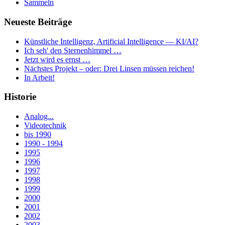
Sammeln
Neueste Beiträge
Künstliche Intelligenz, Artificial Intelligence — KI/AI?
Ich seh' den Sternenhimmel …
Jetzt wird es ernst …
Nächstes Projekt – oder: Drei Linsen müssen reichen!
In Arbeit!
Historie
Analog...
Videotechnik
bis 1990
1990 - 1994
1995
1996
1997
1998
1999
2000
2001
2002
2003