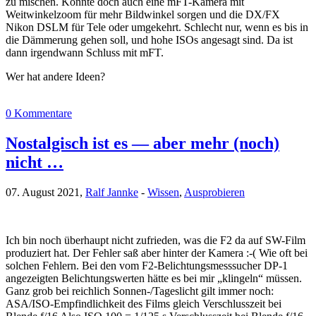
zu mischen. Könnte doch auch eine mFT-Kamera mit
Weitwinkelzoom für mehr Bildwinkel sorgen und die DX/FX
Nikon DSLM für Tele oder umgekehrt. Schlecht nur, wenn es bis in
die Dämmerung gehen soll, und hohe ISOs angesagt sind. Da ist
dann irgendwann Schluss mit mFT.
Wer hat andere Ideen?
0 Kommentare
Nostalgisch ist es — aber mehr (noch)
nicht …
07. August 2021,
Ralf Jannke
-
Wissen
,
Ausprobieren
Ich bin noch überhaupt nicht zufrieden, was die F2 da auf SW-Film
produziert hat. Der Fehler saß aber hinter der Kamera :-( Wie oft bei
solchen Fehlern. Bei den vom F2-Belichtungsmesssucher DP-1
angezeigten Belichtungswerten hätte es bei mir „klingeln“ müssen.
Ganz grob bei reichlich Sonnen-/Tageslicht gilt immer noch:
ASA/ISO-Empfindlichkeit des Films gleich Verschlusszeit bei