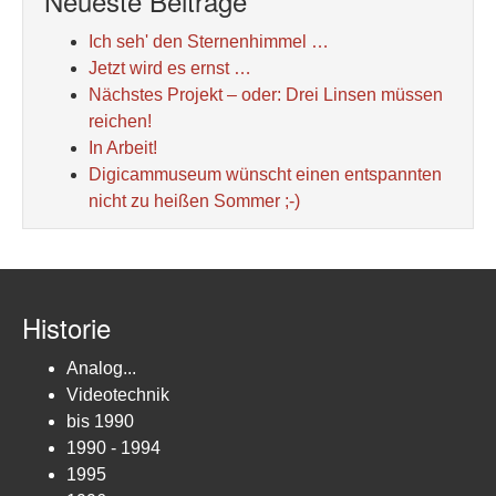
Neueste Beiträge
Ich seh' den Sternenhimmel …
Jetzt wird es ernst …
Nächstes Projekt – oder: Drei Linsen müssen
reichen!
In Arbeit!
Digicammuseum wünscht einen entspannten
nicht zu heißen Sommer ;-)
Historie
Analog...
Videotechnik
bis 1990
1990 - 1994
1995