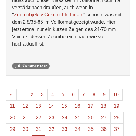
muss auch dieser Klassiker im Vollformat noch mal
verstärkt nach draußen, auch wenn in
"
Zoomobjektiv Geschichte Finale
" schon etwas mit
dem 2,8/35-85 im Vollformat gezeigt wurde. Hier
jetzt ertmal nur ein kurzen Zeigen des 24-70 mm
Vivitars, dessen Zoombereich nach wie vor
hochaktuell ist.
0 Kommentare
«
1
2
3
4
5
6
7
8
9
10
11
12
13
14
15
16
17
18
19
20
21
22
23
24
25
26
27
28
29
30
31
32
33
34
35
36
37