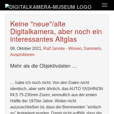
Zum
Togg
Hauptinhalt
navig
springen
Keine "neue"/alte
Digitalkamera, aber noch ein
interessantes Altglas
08. Oktober 2021,
Ralf Jannke
-
Wissen
,
Sammeln
,
Ausprobieren
Mehr als die Objektivdaten …
… habe ich noch nicht. Von den Daten nicht
identisch, aber sehr ähnlich, das AUTO YASHINON
f/4,5 75-230mm Zoom, vermutlich aus der ersten
Hälfte der 1970er Jahre. Wobei nicht
auszuschließen ist, dass die Brennweiten "einfach
so" festgelegt wurden. Damit nicht auffällt, dass die