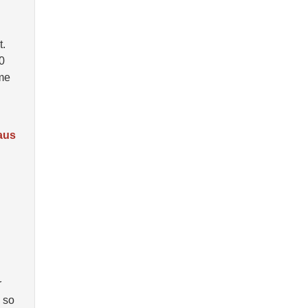
t.
0
ame
aus
r
 so