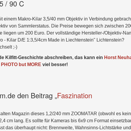
.5 / 90 C
it einem Makro-Kilar 3,5/40 mm Objektiv in Verbindung gebrach
jektiv von Sammlerstatus. Die Preise bewegen sich zwischen 20
e liegen um 200 Euro. Der vollständige Hersteller-/Objektiv-N
ro - Kilar D/E 1:3,5/4cm Made in Liechtenstein" Lichtenstein?
hselt ;-)
de Kilfitt-Geschichte abschreiben, das kann ein
Horst Neuh
ite PHOTO but MORE
viel besser!
.de den Beitrag „
Faszination
em alten Magazin dieses 1,2/240 mm ZOOMATAR (obwohl es kein
 32,4 cm lang. Es sollte für Kameras bis 6x9 cm Format einsetzba
sst das überhaupt nicht: Brennweite, Wahnsinns-Lichtstärke und