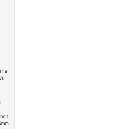
 für
970
t
heit
 35mm