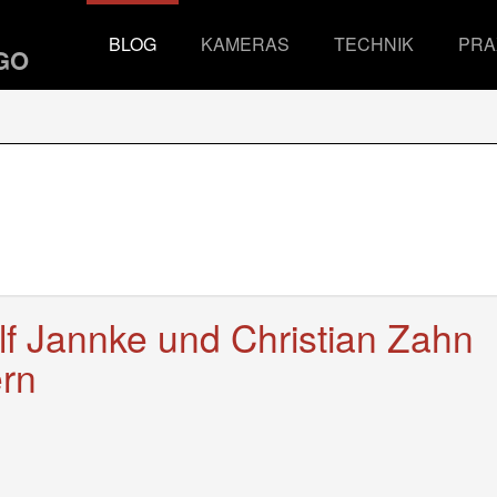
BLOG
KAMERAS
TECHNIK
PRA
lf Jannke und Christian Zahn
rn