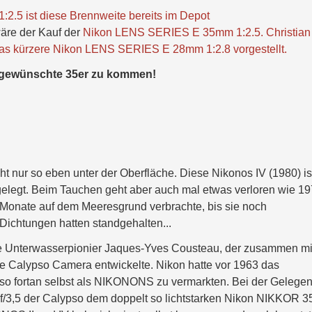
.5 ist diese Brennweite bereits im Depot
wäre der Kauf der
Nikon LENS SERIES E 35mm 1:2.5. Christian
was kürzere Nikon LENS SERIES E 28mm 1:2.8 vorgestellt.
s gewünschte 35er zu kommen!
t nur so eben unter der Oberfläche. Diese Nikonos IV (1980) ist
elegt. Beim Tauchen geht aber auch mal etwas verloren wie 1
 8 Monate auf dem Meeresgrund verbrachte, bis sie noch
 Dichtungen hatten standgehalten...
e Unterwasserpionier Jaques-Yves Cousteau, der zusammen mi
e Calypso Camera entwickelte. Nikon hatte vor 1963 das
pso fortan selbst als NIKONONS zu vermarkten. Bei der Gelegen
e f/3,5 der Calypso dem doppelt so lichtstarken Nikon NIKKOR