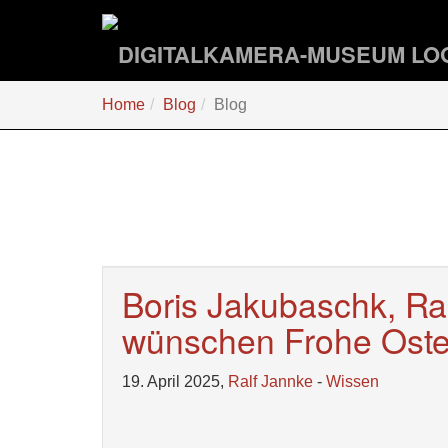
Zum
Hauptinhalt
springen
Sie
Home
Blog
Blog
sind
hier:
Boris Jakubaschk, Ra
wünschen Frohe Oste
19. April 2025,
Ralf Jannke
-
Wissen