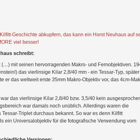
Kilfitt-Geschichte abkupfern, das kann ein Horst Neuhaus auf s
MORE viel besser!
uhaus schreibt:
tt (…) mit seinen hervorragenden Makro- und Fernobjektiven. 1
stein!) das vierlinsige Kilar 2,8/40 mm - ein Tessar-Typ, später
lte er das weltweit erste 35mm Makro-Objektiv vor, das 4cm-Ma
 war das vierlinsige Kilar 2,8/40 bzw. 3,5/40 kein ausgesproche
gsbereich war damals noch unüblich. Allerdings waren die
essar-Triplet durchaus bekannt. So war es denn Kilfitt
ls ein Universalobjektiv für die fotografische Verwendung vom
schiedliche Versionen: