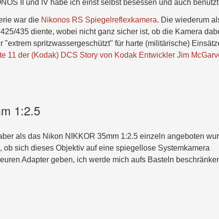
ONOS II und IV habe ich einst selbst besessen und auch benutz
rie war die
Nikonos RS Spiegelreflexkamera
. Die wiederum al
425/435 diente, wobei nicht ganz sicher ist, ob die Kamera dab
 "extrem spritzwassergeschützt" für harte (militärische) Einsätz
ite 11 der (Kodak) DCS Story von Kodak Entwickler Jim McGarv
m 1:2.5
aber als das Nikon NIKKOR 35mm 1:2.5 einzeln angeboten wur
ig, ob sich dieses Objektiv auf eine spiegellose Systemkamera
teuren Adapter geben, ich werde mich aufs Basteln beschränken