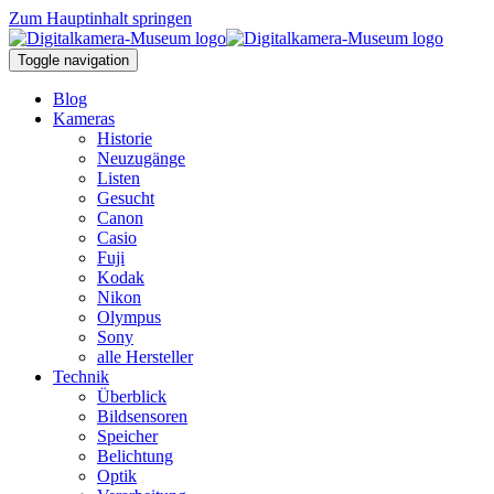
Zum Hauptinhalt springen
Toggle navigation
Blog
Kameras
Historie
Neuzugänge
Listen
Gesucht
Canon
Casio
Fuji
Kodak
Nikon
Olympus
Sony
alle Hersteller
Technik
Überblick
Bildsensoren
Speicher
Belichtung
Optik