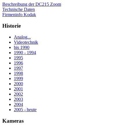
Beschreibung der DC215 Zoom
Technische Daten
Firmeninfo Kodak
Historie
Analog...
Videotechnik
bis 1990
1990 - 1994
1995
1996
1997
1998
1999
2000
2001
2002
2003
2004
2005 - heute
Kameras