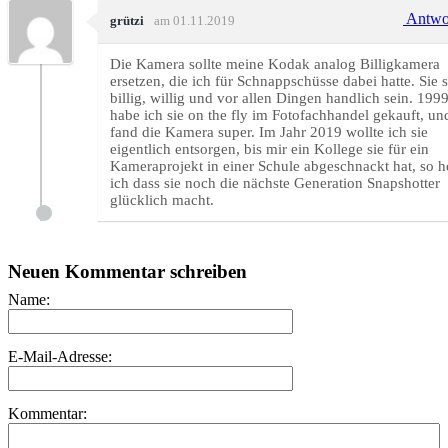
Antwo
grützi
am 01.11.2019
Die Kamera sollte meine Kodak analog Billigkamera
ersetzen, die ich für Schnappschüsse dabei hatte. Sie s
billig, willig und vor allen Dingen handlich sein. 199
habe ich sie on the fly im Fotofachhandel gekauft, un
fand die Kamera super. Im Jahr 2019 wollte ich sie
eigentlich entsorgen, bis mir ein Kollege sie für ein
Kameraprojekt in einer Schule abgeschnackt hat, so h
ich dass sie noch die nächste Generation Snapshotter
glücklich macht.
Neuen Kommentar schreiben
Name:
E-Mail-Adresse:
Kommentar: