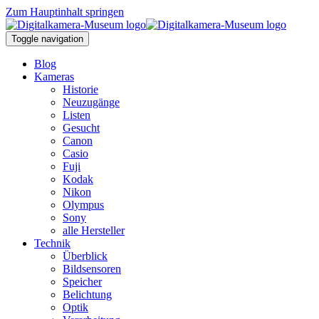
Zum Hauptinhalt springen
Toggle navigation
Blog
Kameras
Historie
Neuzugänge
Listen
Gesucht
Canon
Casio
Fuji
Kodak
Nikon
Olympus
Sony
alle Hersteller
Technik
Überblick
Bildsensoren
Speicher
Belichtung
Optik