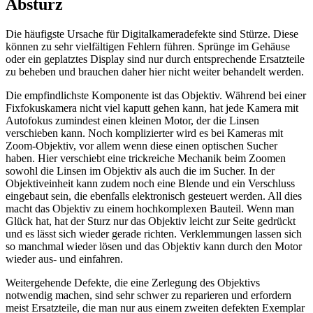
Absturz
Die häufigste Ursache für Digitalkameradefekte sind Stürze. Diese
können zu sehr vielfältigen Fehlern führen. Sprünge im Gehäuse
oder ein geplatztes Display sind nur durch entsprechende Ersatzteile
zu beheben und brauchen daher hier nicht weiter behandelt werden.
Die empfindlichste Komponente ist das Objektiv. Während bei einer
Fixfokuskamera nicht viel kaputt gehen kann, hat jede Kamera mit
Autofokus zumindest einen kleinen Motor, der die Linsen
verschieben kann. Noch komplizierter wird es bei Kameras mit
Zoom-Objektiv, vor allem wenn diese einen optischen Sucher
haben. Hier verschiebt eine trickreiche Mechanik beim Zoomen
sowohl die Linsen im Objektiv als auch die im Sucher. In der
Objektiveinheit kann zudem noch eine Blende und ein Verschluss
eingebaut sein, die ebenfalls elektronisch gesteuert werden. All dies
macht das Objektiv zu einem hochkomplexen Bauteil. Wenn man
Glück hat, hat der Sturz nur das Objektiv leicht zur Seite gedrückt
und es lässt sich wieder gerade richten. Verklemmungen lassen sich
so manchmal wieder lösen und das Objektiv kann durch den Motor
wieder aus- und einfahren.
Weitergehende Defekte, die eine Zerlegung des Objektivs
notwendig machen, sind sehr schwer zu reparieren und erfordern
meist Ersatzteile, die man nur aus einem zweiten defekten Exemplar