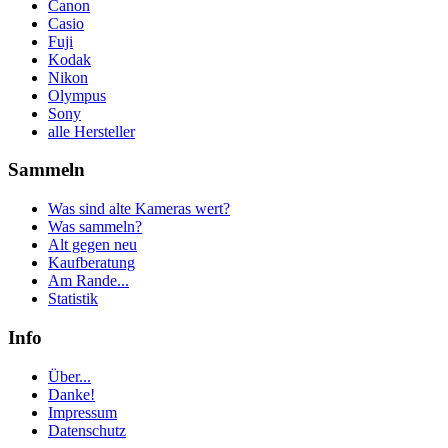
Canon
Casio
Fuji
Kodak
Nikon
Olympus
Sony
alle Hersteller
Sammeln
Was sind alte Kameras wert?
Was sammeln?
Alt gegen neu
Kaufberatung
Am Rande...
Statistik
Info
Über...
Danke!
Impressum
Datenschutz