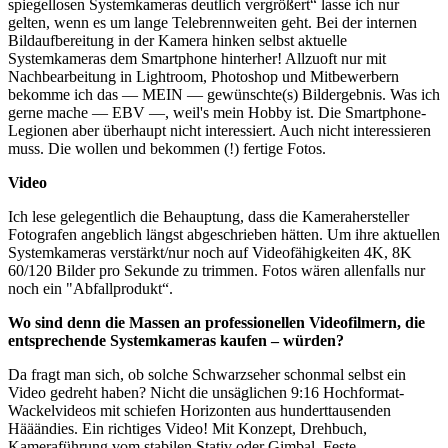
spiegellosen Systemkameras deutlich vergrößert“ lasse ich nur
gelten, wenn es um lange Telebrennweiten geht. Bei der internen
Bildaufbereitung in der Kamera hinken selbst aktuelle
Systemkameras dem Smartphone hinterher! Allzuoft nur mit
Nachbearbeitung in Lightroom, Photoshop und Mitbewerbern
bekomme ich das — MEIN — gewünschte(s) Bildergebnis. Was ich
gerne mache — EBV —, weil's mein Hobby ist. Die Smartphone-
Legionen aber überhaupt nicht interessiert. Auch nicht interessieren
muss. Die wollen und bekommen (!) fertige Fotos.
Video
Ich lese gelegentlich die Behauptung, dass die Kamerahersteller
Fotografen angeblich längst abgeschrieben hätten. Um ihre aktuellen
Systemkameras verstärkt/nur noch auf Videofähigkeiten 4K, 8K
60/120 Bilder pro Sekunde zu trimmen. Fotos wären allenfalls nur
noch ein "Abfallprodukt“.
Wo sind denn die Massen an professionellen Videofilmern, die
entsprechende Systemkameras kaufen – würden?
Da fragt man sich, ob solche Schwarzseher schonmal selbst ein
Video gedreht haben? Nicht die unsäglichen 9:16 Hochformat-
Wackelvideos mit schiefen Horizonten aus hunderttausenden
Hääändies. Ein richtiges Video! Mit Konzept, Drehbuch,
Kameraführung vom stabilen Stativ oder Gimbal. Feste