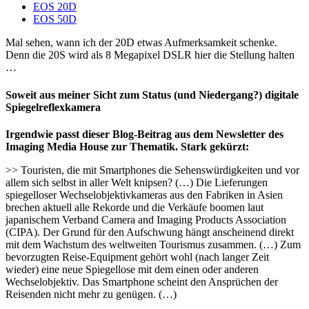
EOS 20D
EOS 50D
Mal sehen, wann ich der 20D etwas Aufmerksamkeit schenke.
Denn die 20S wird als 8 Megapixel DSLR hier die Stellung halten
…
Soweit aus meiner Sicht zum Status (und Niedergang?) digitale
Spiegelreflexkamera
Irgendwie passt dieser Blog-Beitrag aus dem Newsletter des
Imaging Media House zur Thematik. Stark gekürzt:
>> Touristen, die mit Smartphones die Sehenswürdigkeiten und vor
allem sich selbst in aller Welt knipsen? (…) Die Lieferungen
spiegelloser Wechselobjektivkameras aus den Fabriken in Asien
brechen aktuell alle Rekorde und die Verkäufe boomen laut
japanischem Verband Camera and Imaging Products Association
(CIPA). Der Grund für den Aufschwung hängt anscheinend direkt
mit dem Wachstum des weltweiten Tourismus zusammen. (…) Zum
bevorzugten Reise-Equipment gehört wohl (nach langer Zeit
wieder) eine neue Spiegellose mit dem einen oder anderen
Wechselobjektiv. Das Smartphone scheint den Ansprüchen der
Reisenden nicht mehr zu genügen. (…)