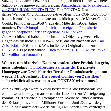
Satzobjektiv daher. Letzteres kann nur gegen noch lichtschwächere
Satzobjektive ausgewechselt werden.
Anzuschauen im Praxisbeitrag
zur ZEISS IKON CONTAFLEX
. Der CONTAX D stand die
ganze Welt der M42 Schraubobjektive offen! Fürs CONTAX-Foto
habe ich zunächst das adäquate und zeitlich passende Meyer-Optik
Görlitz Primoplan 1:1.9/58 V aus den Mitte der 1950er Jahre
montiert.
Dem Primoplan habe ich einen eigenen Praxisbericht
gegönnt, adaptiert auf der spiegellose 24 MP Nikon
Z6!
Anschließend habe ich nochmal das Objektiv gewechselt.
Gegen das russische HELIOS-44 2/58, das ein Nachbau des
Carl
Zeiss Biotar 2/58 mm
ist. Was im (teuren) Original dann zur
CONTAX D passen würde.
Auch mit dem HELIOS wurde im 24
MP Vollformat fotografiert
!
Wenn es um historische Kameras ostdeutscher Produktion geht,
muss unbedingt
www.dresdner-kameras.de
, Die private
Homepage zur Geschichte der Dresdner Fotoindustrie genannt
werden! Im Abschnitt
„Die Spiegel-Contax von Zeiss Ikon“
steht wirklich alles, was man zur CONTAX wissen muss!
Zurück zur Gegenwart: Aktuell berichtet u.a. die Photoscala von
einem Leica Prototypen aus dem Jahr 1923, der zur Versteigerung
kommt. 2018 erzielte ein Exemplar der 0-Serie bei einer Auktion
den Rekordpreis von 2,4 Millionen Euro, im Juni 2022 wurde gar
eine Leica Kamera der 0-Serie für 14,4 Millionen Euro versteigert