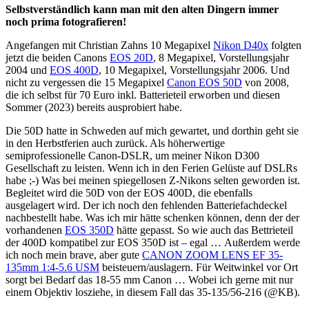
Selbstverständlich kann man mit den alten Dingern immer
noch prima fotografieren!
Angefangen mit Christian Zahns 10 Megapixel
Nikon D40x
folgten
jetzt die beiden Canons
EOS 20D
, 8 Megapixel, Vorstellungsjahr
2004 und
EOS 400D
, 10 Megapixel, Vorstellungsjahr 2006. Und
nicht zu vergessen die 15 Megapixel
Canon EOS 50D
von 2008,
die ich selbst für 70 Euro inkl. Batterieteil erworben und diesen
Sommer (2023) bereits ausprobiert habe.
Die 50D hatte in Schweden auf mich gewartet, und dorthin geht sie
in den Herbstferien auch zurück. Als höherwertige
semiprofessionelle Canon-DSLR, um meiner Nikon D300
Gesellschaft zu leisten. Wenn ich in den Ferien Gelüste auf DSLRs
habe ;-) Was bei meinen spiegellosen Z-Nikons selten geworden ist.
Begleitet wird die 50D von der EOS 400D, die ebenfalls
ausgelagert wird. Der ich noch den fehlenden Batteriefachdeckel
nachbestellt habe. Was ich mir hätte schenken können, denn der der
vorhandenen
EOS 350D
hätte gepasst. So wie auch das Bettrieteil
der 400D kompatibel zur EOS 350D ist – egal … Außerdem werde
ich noch mein brave, aber gute
CANON ZOOM LENS EF 35-
135mm 1:4-5.6 USM
beisteuern/auslagern. Für Weitwinkel vor Ort
sorgt bei Bedarf das 18-55 mm Canon … Wobei ich gerne mit nur
einem Objektiv losziehe, in diesem Fall das 35-135/56-216 (@KB).