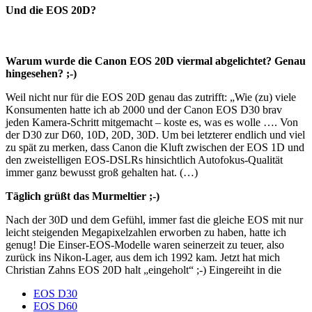
Und die EOS 20D?
Warum wurde die Canon EOS 20D viermal abgelichtet? Genau
hingesehen? ;-)
Weil nicht nur für die EOS 20D genau das zutrifft: „Wie (zu) viele
Konsumenten hatte ich ab 2000 und der Canon EOS D30 brav
jeden Kamera-Schritt mitgemacht – koste es, was es wolle …. Von
der D30 zur D60, 10D, 20D, 30D. Um bei letzterer endlich und viel
zu spät zu merken, dass Canon die Kluft zwischen der EOS 1D und
den zweistelligen EOS-DSLRs hinsichtlich Autofokus-Qualität
immer ganz bewusst groß gehalten hat. (…)
Täglich grüßt das Murmeltier ;-)
Nach der 30D und dem Gefühl, immer fast die gleiche EOS mit nur
leicht steigenden Megapixelzahlen erworben zu haben, hatte ich
genug! Die Einser-EOS-Modelle waren seinerzeit zu teuer, also
zurück ins Nikon-Lager, aus dem ich 1992 kam. Jetzt hat mich
Christian Zahns EOS 20D halt „eingeholt“ ;-) Eingereiht in die
EOS D30
EOS D60