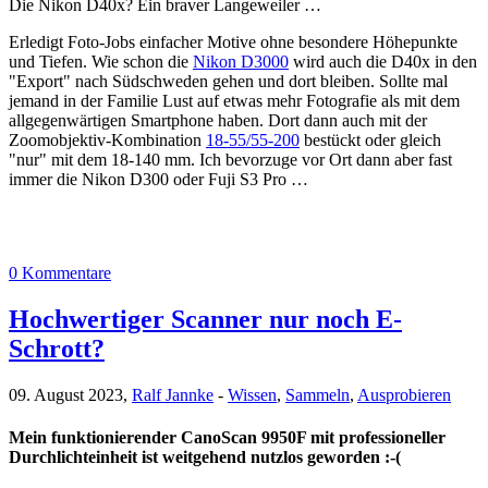
Die Nikon D40x? Ein braver Langeweiler …
Erledigt Foto-Jobs einfacher Motive ohne besondere Höhepunkte
und Tiefen. Wie schon die
Nikon D3000
wird auch die D40x in den
"Export" nach Südschweden gehen und dort bleiben. Sollte mal
jemand in der Familie Lust auf etwas mehr Fotografie als mit dem
allgegenwärtigen Smartphone haben. Dort dann auch mit der
Zoomobjektiv-Kombination
18-55/55-200
bestückt oder gleich
"nur" mit dem 18-140 mm. Ich bevorzuge vor Ort dann aber fast
immer die Nikon D300 oder Fuji S3 Pro …
0 Kommentare
Hochwertiger Scanner nur noch E-
Schrott?
09. August 2023,
Ralf Jannke
-
Wissen
,
Sammeln
,
Ausprobieren
Mein funktionierender CanoScan 9950F mit professioneller
Durchlichteinheit ist weitgehend nutzlos geworden :-(