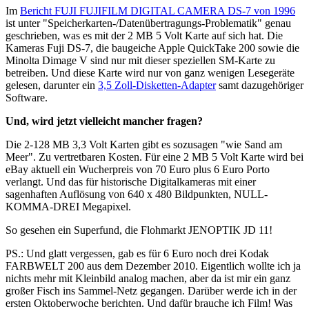
Im
Bericht FUJI FUJIFILM DIGITAL CAMERA DS-7 von 1996
ist unter "Speicherkarten-/Datenübertragungs-Problematik" genau
geschrieben, was es mit der 2 MB 5 Volt Karte auf sich hat. Die
Kameras Fuji DS-7, die baugeiche Apple QuickTake 200 sowie die
Minolta Dimage V sind nur mit dieser speziellen SM-Karte zu
betreiben. Und diese Karte wird nur von ganz wenigen Lesegeräte
gelesen, darunter ein
3,5 Zoll-Disketten-Adapter
samt dazugehöriger
Software.
Und, wird jetzt vielleicht mancher fragen?
Die 2-128 MB 3,3 Volt Karten gibt es sozusagen "wie Sand am
Meer". Zu vertretbaren Kosten. Für eine 2 MB 5 Volt Karte wird bei
eBay aktuell ein Wucherpreis von 70 Euro plus 6 Euro Porto
verlangt. Und das für historische Digitalkameras mit einer
sagenhaften Auflösung von 640 x 480 Bildpunkten, NULL-
KOMMA-DREI Megapixel.
So gesehen ein Superfund, die Flohmarkt JENOPTIK JD 11!
PS.: Und glatt vergessen, gab es für 6 Euro noch drei Kodak
FARBWELT 200 aus dem Dezember 2010. Eigentlich wollte ich ja
nichts mehr mit Kleinbild analog machen, aber da ist mir ein ganz
großer Fisch ins Sammel-Netz gegangen. Darüber werde ich in der
ersten Oktoberwoche berichten. Und dafür brauche ich Film! Was