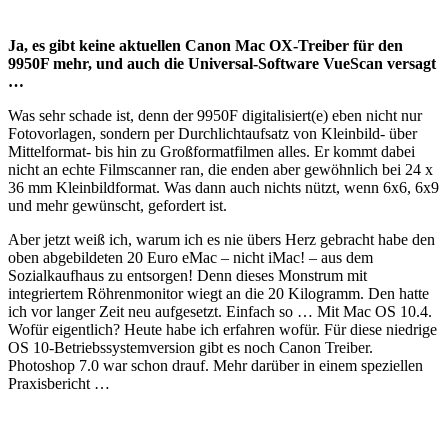
Ja, es gibt keine aktuellen Canon Mac OX-Treiber für den
9950F mehr, und auch die Universal-Software VueScan versagt
…
Was sehr schade ist, denn der 9950F digitalisiert(e) eben nicht nur
Fotovorlagen, sondern per Durchlichtaufsatz von Kleinbild- über
Mittelformat- bis hin zu Großformatfilmen alles. Er kommt dabei
nicht an echte Filmscanner ran, die enden aber gewöhnlich bei 24 x
36 mm Kleinbildformat. Was dann auch nichts nützt, wenn 6x6, 6x9
und mehr gewünscht, gefordert ist.
Aber jetzt weiß ich, warum ich es nie übers Herz gebracht habe den
oben abgebildeten 20 Euro eMac – nicht iMac! – aus dem
Sozialkaufhaus zu entsorgen! Denn dieses Monstrum mit
integriertem Röhrenmonitor wiegt an die 20 Kilogramm. Den hatte
ich vor langer Zeit neu aufgesetzt. Einfach so … Mit Mac OS 10.4.
Wofür eigentlich? Heute habe ich erfahren wofür. Für diese niedrige
OS 10-Betriebssystemversion gibt es noch Canon Treiber.
Photoshop 7.0 war schon drauf. Mehr darüber in einem speziellen
Praxisbericht …