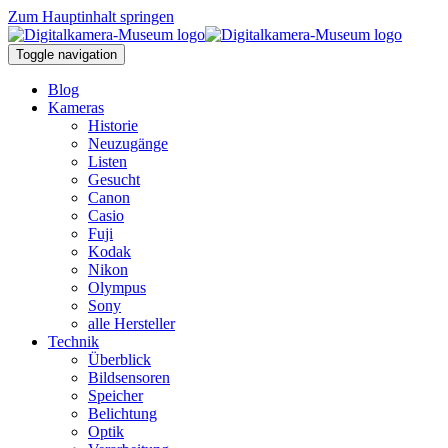
Zum Hauptinhalt springen
Toggle navigation
Blog
Kameras
Historie
Neuzugänge
Listen
Gesucht
Canon
Casio
Fuji
Kodak
Nikon
Olympus
Sony
alle Hersteller
Technik
Überblick
Bildsensoren
Speicher
Belichtung
Optik