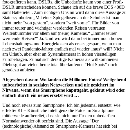
fotografieren kann. DSLRs, die Unbedarfte kaum von einer Profi-
DSLR unterscheiden können. Schaue ich auf die brave EOS 400D
samt Batterieteil. Zum richtigen Unsinn wird dann diese Aussage zu
Statussymbolen: „Mit einer Spiegellosen an der Schulter ist man
nicht mehr “von gestern”, sondern “weit vorne”. Für Bilder von
immer teurer und wichtiger werdenden Reisen vertrauen
Weltenbummler vor allem auf (neue) Kameras.“ „Immer teurer
werdende Reisen?“ Ja. Und wo wird dann bei immer noch hohen
Lebenshaltungs- und Energiekosten als erstes gespart, wenn man
nach zwei Pandemie-Jahren endlich mal wieder „raus“ will? Nicht
am Urlaub, aber eher an Systemkameras in hohen vierstelligen
Eurobeträgen. Zumal sich derartige Kameras als willkommenes
Diebesgut an vielen heute total überlaufenen "Hot Spots" doch
geradezu anbieten.
Abgesehen davon: Wo landen die Millionen Fotos? Weitgehend
unbearbeitet in sozialen Netzwerken und nie gesichert im
Nirvana, wenn das Smartphone kaputtgeht, geklaut wird oder
einfach durch ein neues ersetzt wird …
Und noch etwas zum Samrtphone: Ich bin jedesmal entsetzt, wie
effektiv KI = Künstliche Intelligenz die Fotos im Smartphone
mittlerweile aufbereitet, dass sie nicht nur für den unbedarften
Normalanwender oft perfekt sind. Die Aussage "Der
(technologische) Abstand zu Smartphone-Kameras hat sich bei