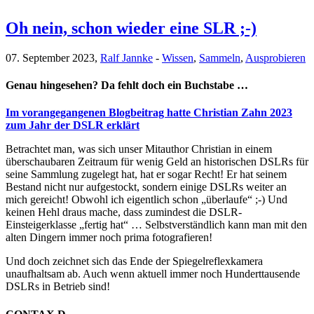
Oh nein, schon wieder eine SLR ;-)
07. September 2023,
Ralf Jannke
-
Wissen
,
Sammeln
,
Ausprobieren
Genau hingesehen? Da fehlt doch ein Buchstabe …
Im vorangegangenen Blogbeitrag hatte Christian Zahn 2023
zum Jahr der DSLR erklärt
Betrachtet man, was sich unser Mitauthor Christian in einem
überschaubaren Zeitraum für wenig Geld an historischen DSLRs für
seine Sammlung zugelegt hat, hat er sogar Recht! Er hat seinem
Bestand nicht nur aufgestockt, sondern einige DSLRs weiter an
mich gereicht! Obwohl ich eigentlich schon „überlaufe“ ;-) Und
keinen Hehl draus mache, dass zumindest die DSLR-
Einsteigerklasse „fertig hat“ … Selbstverständlich kann man mit den
alten Dingern immer noch prima fotografieren!
Und doch zeichnet sich das Ende der Spiegelreflexkamera
unaufhaltsam ab. Auch wenn aktuell immer noch Hunderttausende
DSLRs in Betrieb sind!