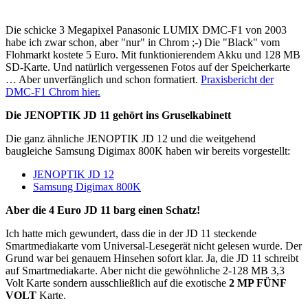
Die schicke 3 Megapixel Panasonic LUMIX DMC-F1 von 2003
habe ich zwar schon, aber "nur" in Chrom ;-) Die "Black" vom
Flohmarkt kostete 5 Euro. Mit funktionierendem Akku und 128 MB
SD-Karte. Und natürlich vergessenen Fotos auf der Speicherkarte
… Aber unverfänglich und schon formatiert.
Praxisbericht der
DMC-F1 Chrom hier.
Die JENOPTIK JD 11 gehört ins Gruselkabinett
Die ganz ähnliche JENOPTIK JD 12 und die weitgehend
baugleiche Samsung Digimax 800K haben wir bereits vorgestellt:
JENOPTIK JD 12
Samsung Digimax 800K
Aber die 4 Euro JD 11 barg einen Schatz!
Ich hatte mich gewundert, dass die in der JD 11 steckende
Smartmediakarte vom Universal-Lesegerät nicht gelesen wurde. Der
Grund war bei genauem Hinsehen sofort klar. Ja, die JD 11 schreibt
auf Smartmediakarte. Aber nicht die gewöhnliche 2-128 MB 3,3
Volt Karte sondern ausschließlich auf die exotische
2 MP FÜNF
VOLT
Karte.