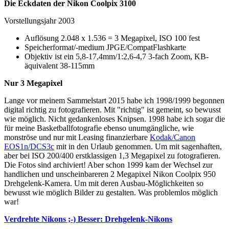
Die Eckdaten der Nikon Coolpix 3100
Vorstellungsjahr 2003
Auflösung 2.048 x 1.536 = 3 Megapixel, ISO 100 fest
Speicherformat/-medium JPGE/CompatFlashkarte
Objektiv ist ein 5,8-17,4mm/1:2,6-4,7 3-fach Zoom, KB-
äquivalent 38-115mm
Nur 3 Megapixel
Lange vor meinem Sammelstart 2015 habe ich 1998/1999 begonnen
digital richtig zu fotografieren. Mit "richtig" ist gemeint, so bewusst
wie möglich. Nicht gedankenloses Knipsen. 1998 habe ich sogar die
für meine Basketballfotografie ebenso unumgängliche, wie
monströse und nur mit Leasing finanzierbare
Kodak/Canon
EOS1n/DCS3c
mit in den Urlaub genommen. Um mit sagenhaften,
aber bei ISO 200/400 erstklassigen 1,3 Megapixel zu fotografieren.
Die Fotos sind archiviert! Aber schon 1999 kam der Wechsel zur
handlichen und unscheinbareren 2 Megapixel Nikon Coolpix 950
Drehgelenk-Kamera. Um mit deren Ausbau-Möglichkeiten so
bewusst wie möglich Bilder zu gestalten. Was problemlos möglich
war!
Verdrehte Nikons ;-) Besser: Drehgelenk-Nikons