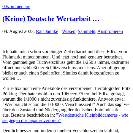
0 Kommentare
(Keine) Deutsche Wertarbeit …
04. August 2023,
Ralf Jannke
-
Wissen
,
Sammeln
,
Ausprobieren
Ich hatte mich schon vor einiger Zeit erbarmt und diese Edixa vom
Flohmarkt mitgenommen. Und jetzt nochmal genauer betrachtet.
Vom gammeligen Tuchverschluss geht die 1/250 s immer, dadrunter
öffnet und schließt der Schlitzverschluss meistens. Aber oft genug
bleibt er auch einen Spalt offen. Sinnlos damit fotografieren zu
wollen …
Zur Edixa noch eine Anekdote des verstorbenen Tierfotografen Fritz
Pölking. Der hatte wohl in den 1960eern/70ern bei Edixa gefragt,
warum die 1/1000 s nicht zuverlässig funktioniere. Antwort etwa:
"Wer braucht schon die 1/1000 s Verschlusszeit?" Auch das sagt viel
über den Zustand und Niedergang der deutschen Fotoindustrie
aus. Bestens beschrieben in:
"Westdeutsche Kleinbildcameras - wie
sie gegen die Japaner verloren"
Deutlich besser und in den schnellen Verschlusszeiten laufend,