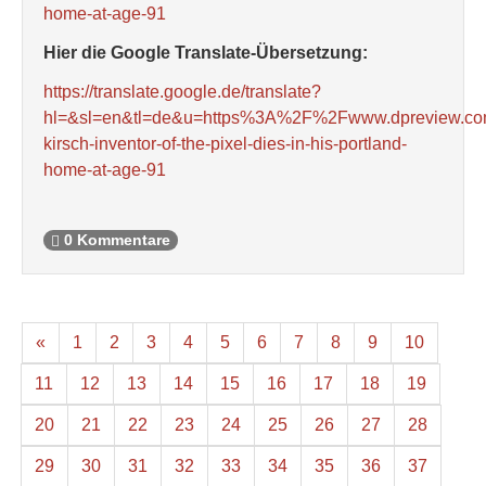
home-at-age-91
Hier die Google Translate-Übersetzung:
https://translate.google.de/translate?
hl=&sl=en&tl=de&u=https%3A%2F%2Fwww.dpreview.c
kirsch-inventor-of-the-pixel-dies-in-his-portland-
home-at-age-91
0 Kommentare
«
1
2
3
4
5
6
7
8
9
10
11
12
13
14
15
16
17
18
19
20
21
22
23
24
25
26
27
28
29
30
31
32
33
34
35
36
37