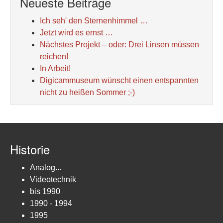
Neueste Beiträge
Ich seh' den Sternenhimmel …
Jetzt wird es ernst …
Nächstes Projekt – oder: Drei Linsen müssen
reichen!
In Arbeit!
Digicammuseum wünscht einen entspannten
nicht zu heißen Sommer ;-)
Historie
Analog...
Videotechnik
bis 1990
1990 - 1994
1995