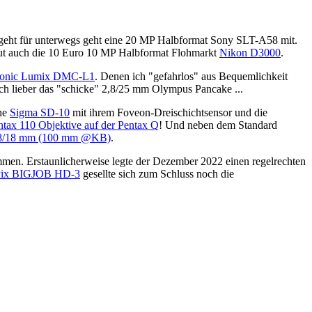
l geht für unterwegs geht eine 20 MP Halbformat Sony SLT-A58 mit.
tut auch die 10 Euro 10 MP Halbformat Flohmarkt
Nikon D3000
.
sonic Lumix DMC-L1
. Denen ich "gefahrlos" aus Bequemlichkeit
 lieber das "schicke" 2,8/25 mm Olympus Pancake ...
che
Sigma SD-10
mit ihrem Foveon-Dreischichtsensor und die
ntax 110 Objektive auf der Pentax Q
! Und neben dem Standard
e 8/18 mm (100 mm @KB)
.
mmen. Erstaunlicherweise legte der Dezember 2022 einen regelrechten
ePix BIGJOB HD-3
gesellte sich zum Schluss noch die