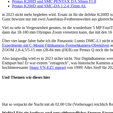
Pentax K200D und SMC PENTAX DA 50mm F1.8
Pentax K200D und SMC-DA 1:2.4 35mm AL
in 2023 nicht mehr begleiten wird. Ersatz ist für die defekte K200
Ganz bewusst nur mit zwei Autofokus-Festbrennweiten aus glorreich
Viel zu sehr in Vergessenheit geraten, ist die wunderbare 5 MP Four
dann das 18-180 mm Olympus Zoom vorsetzen kann, das mit den 16 
Über vier lange Jahre habe ich die Panasonic Lumix DMC-L1 nicht me
Experimente mit C-Mount Filmkamera-/Fernsehkamera-Objektiven
au
ZOOM 2,8-4,5/5-15 mm (28-84 mm @KB) zur Pentax Q noch die b
Also langweilig wird es in 2023 sicher nicht. Nur Digitalkameras w
Endspurt hin! Er war extrem "ertragreich", was historische Kameras 
hochinteressante
Sharp VN-EZ1 mpeg4
von 1999! Alles Stoff für 20
Und Themen wie dieses hier
Hat so verpackt die Nacht mit ab 02.00 Uhr (Vorhersage) reichlich 
Wofür? Für ein lautloses und umweltfreundliches Sternen-Feue