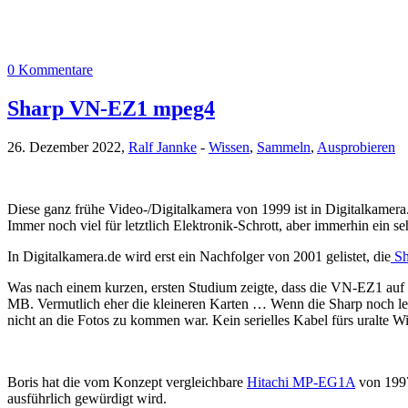
0 Kommentare
Sharp VN-EZ1 mpeg4
26. Dezember 2022,
Ralf Jannke
-
Wissen
,
Sammeln
,
Ausprobieren
Diese ganz frühe Video-/Digitalkamera von 1999 ist in Digitalkamera.d
Immer noch viel für letztlich Elektronik-Schrott, aber immerhin ein sehr
In Digitalkamera.de wird erst ein Nachfolger von 2001 gelistet, die
Sh
Was nach einem kurzen, ersten Studium zeigte, dass die VN-EZ1 auf S
MB. Vermutlich eher die kleineren Karten … Wenn die Sharp noch leb
nicht an die Fotos zu kommen war. Kein serielles Kabel fürs uralte
Boris hat die vom Konzept vergleichbare
Hitachi MP-EG1A
von 1997
ausführlich gewürdigt wird.