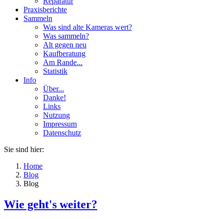
Reparatur
Praxisberichte
Sammeln
Was sind alte Kameras wert?
Was sammeln?
Alt gegen neu
Kaufberatung
Am Rande...
Statistik
Info
Über...
Danke!
Links
Nutzung
Impressum
Datenschutz
Sie sind hier:
Home
Blog
Blog
Wie geht's weiter?