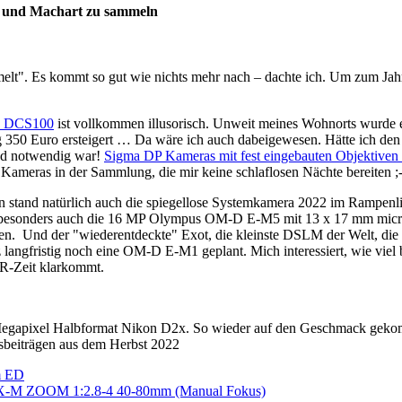
er und Machart zu sammeln
ammelt". Es kommt so gut wie nichts mehr nach – dachte ich. Um zum J
ak DCS100
ist vollkommen illusorisch. Unweit meines Wohnorts wurde e
 350 Euro ersteigert … Da wäre ich auch dabeigewesen. Hätte ich de
d notwendig war!
Sigma DP Kameras mit fest eingebauten Objektive
 Kameras in der Sammlung, die mir keine schlaflosen Nächte bereiten ;-
 stand natürlich auch die spiegellose Systemkamera 2022 im Rampenli
besonders auch die 16 MP Olympus OM-D E-M5 mit 13 x 17 mm micro
en. Und der "wiederentdeckte" Exot, die kleinste DSLM der Welt, d
z langfristig noch eine OM-D E-M1 geplant. Mich interessiert, wie vi
R-Zeit klarkommt.
 12 Megapixel Halbformat Nikon D2x. So wieder auf den Geschmack ge
isbeiträgen aus dem Herbst 2022
m ED
M ZOOM 1:2.8-4 40-80mm (Manual Fokus)