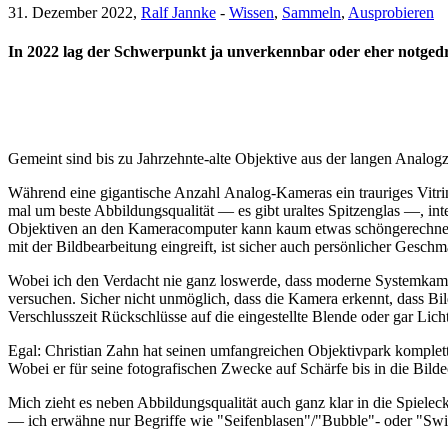
31. Dezember 2022,
Ralf Jannke
-
Wissen
,
Sammeln
,
Ausprobieren
In 2022 lag der Schwerpunkt ja unverkennbar oder eher notged
Gemeint sind bis zu Jahrzehnte-alte Objektive aus der langen Analo
Während eine gigantische Anzahl Analog-Kameras ein trauriges Vitrine
mal um beste Abbildungsqualität — es gibt uraltes Spitzenglas —, in
Objektiven an den Kameracomputer kann kaum etwas schöngerechnet we
mit der Bildbearbeitung eingreift, ist sicher auch persönlicher Geschm
Wobei ich den Verdacht nie ganz loswerde, dass moderne Systemkamer
versuchen. Sicher nicht unmöglich, dass die Kamera erkennt, dass Bil
Verschlusszeit Rückschlüsse auf die eingestellte Blende oder gar Lich
Egal: Christian Zahn hat seinen umfangreichen Objektivpark komple
Wobei er für seine fotografischen Zwecke auf Schärfe bis in die Bilde
Mich zieht es neben Abbildungsqualität auch ganz klar in die Spieleck
— ich erwähne nur Begriffe wie "Seifenblasen"/"Bubble"- oder "Swi