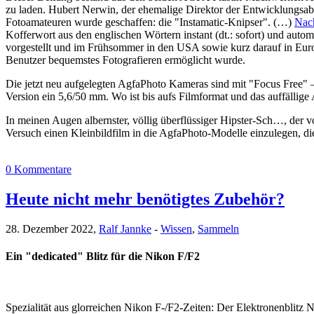
zu laden. Hubert Nerwin, der ehemalige Direktor der Entwicklungsabt
Fotoamateuren wurde geschaffen: die "Instamatic-Knipser". (…)
Nach
Kofferwort aus den englischen Wörtern instant (dt.: sofort) und auto
vorgestellt und im Frühsommer in den USA sowie kurz darauf in Europ
Benutzer bequemstes Fotografieren ermöglicht wurde.
Die jetzt neu aufgelegten AgfaPhoto Kameras sind mit "Focus Free" 
Version ein 5,6/50 mm. Wo ist bis aufs Filmformat und das auffälli
In meinen Augen albernster, völlig überflüssiger Hipster-Sch…, der
Versuch einen Kleinbildfilm in die AgfaPhoto-Modelle einzulegen, die
0 Kommentare
Heute nicht mehr benötigtes Zubehör?
28. Dezember 2022,
Ralf Jannke
-
Wissen
,
Sammeln
Ein "dedicated" Blitz für die Nikon F/F2
Spezialität aus glorreichen Nikon F-/F2-Zeiten: Der Elektronenblitz