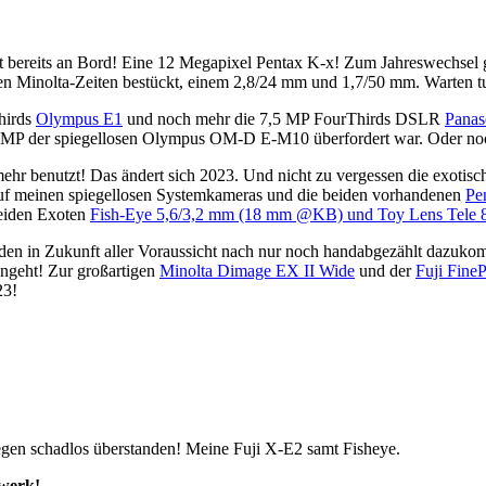
D ist bereits an Bord! Eine 12 Megapixel Pentax K-x! Zum Jahreswechse
en Minolta-Zeiten bestückt, einem 2,8/24 mm und 1,7/50 mm. Warten 
Thirds
Olympus E1
und noch mehr die 7,5 MP FourThirds DSLR
Pana
MP der spiegellosen Olympus OM-D E-M10 überfordert war. Oder noch
hr benutzt! Das ändert sich 2023. Und nicht zu vergessen die exotis
f meinen spiegellosen Systemkameras und die beiden vorhandenen
Pe
eiden Exoten
Fish-Eye 5,6/3,2 mm (18 mm @KB) und Toy Lens Tel
erden in Zukunft aller Voraussicht nach nur noch handabgezählt dazuko
angeht! Zur großartigen
Minolta Dimage EX II Wide
und der
Fuji Fin
23!
Regen schadlos überstanden! Meine Fuji X-E2 samt Fisheye.
rwerk!