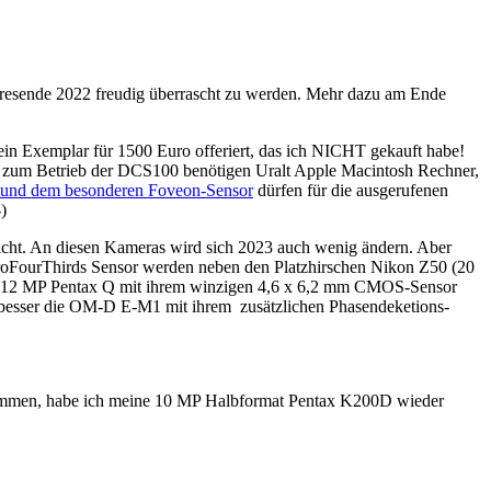
ahresende 2022 freudig überrascht zu werden. Mehr dazu am Ende
in Exemplar für 1500 Euro offeriert, das ich NICHT gekauft habe!
n zum Betrieb der DCS100 benötigen Uralt Apple Macintosh Rechner,
n und dem besonderen Foveon-Sensor
dürfen für die ausgerufenen
)
cht. An diesen Kameras wird sich 2023 auch wenig ändern. Aber
FourThirds Sensor werden neben den Platzhirschen Nikon Z50 (20
ie 12 MP Pentax Q mit ihrem winzigen 4,6 x 6,2 mm CMOS-Sensor
el besser die OM-D E-M1 mit ihrem zusätzlichen Phasendeketions-
kommen, habe ich meine 10 MP Halbformat Pentax K200D wieder