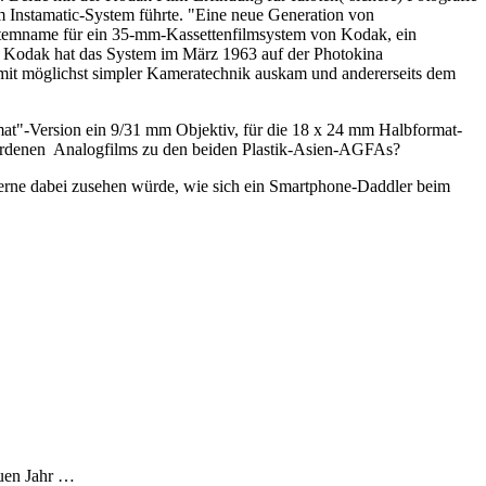
um Instamatic-System führte. "Eine neue Generation von
ystemname für ein 35-mm-Kassettenfilmsystem von Kodak, ein
(…) Kodak hat das System im März 1963 auf der Photokina
s mit möglichst simpler Kameratechnik auskam und andererseits dem
mat"-Version ein 9/31 mm Objektiv, für die 18 x 24 mm Halbformat-
gewordenen Analogfilms zu den beiden Plastik-Asien-AGFAs?
gerne dabei zusehen würde, wie sich ein Smartphone-Daddler beim
euen Jahr …