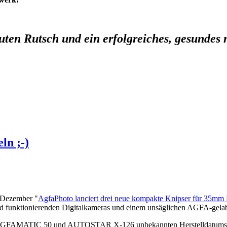
uten Rutsch und ein erfolgreiches, gesundes
ln ;-)
. Dezember "
AgfaPhoto lanciert drei neue kompakte Knipser für 35mm
und funktionierenden Digitalkameras und einem unsäglichen AGFA-gela
AGFAMATIC 50 und AUTOSTAR X-126 unbekannten Herstelldatums. Beid