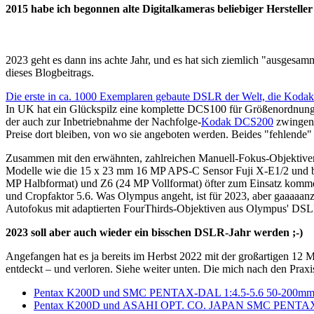
2015 habe ich begonnen alte Digitalkameras beliebiger Herstell
2023 geht es dann ins achte Jahr, und es hat sich ziemlich "ausges
dieses Blogbeitrags.
Die erste in ca. 1000 Exemplaren gebaute DSLR der Welt, die Kod
In UK hat ein Glückspilz eine komplette DCS100 für Größenordnung
der auch zur Inbetriebnahme der Nachfolge-
Kodak DCS200
zwingen
Preise dort bleiben, von wo sie angeboten werden. Beides "fehlende"
Zusammen mit den erwähnten, zahlreichen Manuell-Fokus-Objektiven
Modelle wie die 15 x 23 mm 16 MP APS-C Sensor Fuji X-E1/2 und 
MP Halbformat) und Z6 (24 MP Vollformat) öfter zum Einsatz komm
und Cropfaktor 5.6. Was Olympus angeht, ist für 2023, aber gaaaaan
Autofokus mit adaptierten FourThirds-Objektiven aus Olympus' DSL
2023 soll aber auch wieder ein bisschen DSLR-Jahr werden ;-)
Angefangen hat es ja bereits im Herbst 2022 mit der großartigen
entdeckt – und verloren. Siehe weiter unten. Die mich nach den Prax
Pentax K200D und SMC PENTAX-DAL 1:4.5-5.6 50-200m
Pentax K200D und ASAHI OPT. CO. JAPAN SMC PENTAX-