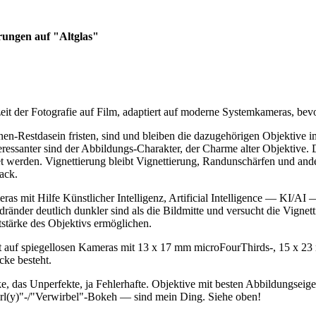
rungen auf "Altglas"
gzeit der Fotografie auf Film, adaptiert auf moderne Systemkameras, 
n-Restdasein fristen, sind und bleiben die dazugehörigen Objektive imme
teressanter sind der Abbildungs-Charakter, der Charme alter Objektive.
rden. Vignettierung bleibt Vignettierung, Randunschärfen und andere
ack.
as mit Hilfe Künstlicher Intelligenz, Artificial Intelligence — KI/AI
dränder deutlich dunkler sind als die Bildmitte und versucht die Vigne
tstärke des Objektivs ermöglichen.
tt auf spiegellosen Kameras mit 13 x 17 mm microFourThirds-, 15 x 
cke besteht.
e, das Unperfekte, ja Fehlerhafte. Objektive mit besten Abbildungseige
rl(y)"-/"Verwirbel"-Bokeh — sind mein Ding. Siehe oben!