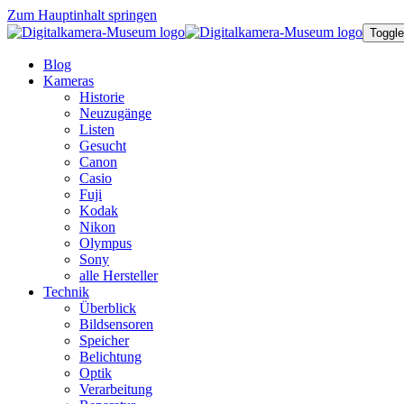
Zum Hauptinhalt springen
Toggle
Blog
Kameras
Historie
Neuzugänge
Listen
Gesucht
Canon
Casio
Fuji
Kodak
Nikon
Olympus
Sony
alle Hersteller
Technik
Überblick
Bildsensoren
Speicher
Belichtung
Optik
Verarbeitung