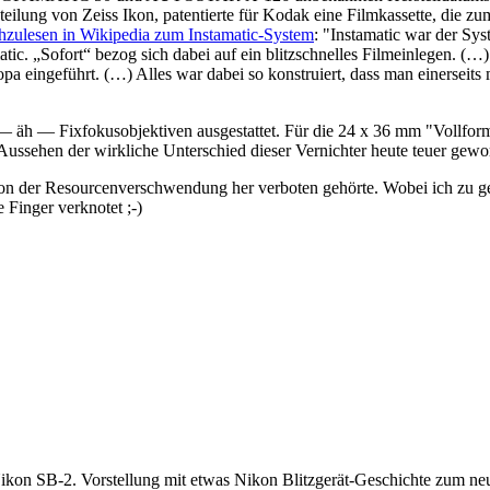
eilung von Zeiss Ikon, patentierte für Kodak eine Filmkassette, die z
zulesen in Wikipedia zum Instamatic-System
: "Instamatic war der S
matic. „Sofort“ bezog sich dabei auf ein blitzschnelles Filmeinlegen. 
a eingeführt. (…) Alles war dabei so konstruiert, dass man einerseit
— äh — Fixfokusobjektiven ausgestattet. Für die 24 x 36 mm "Vollfor
ge Aussehen der wirkliche Unterschied dieser Vernichter heute teuer 
 von der Resourcenverschwendung her verboten gehörte. Wobei ich zu 
 Finger verknotet ;-)
 Nikon SB-2. Vorstellung mit etwas Nikon Blitzgerät-Geschichte zum n