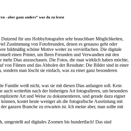
en - aber ganz anders“ war da zu lesen
ei Dutzend für uns Hobbyfotografen sehr brauchbare Möglichkeiten,
ch viel Zustimmung von Fotofreunden, denen es genauso geht oder
ere bildmäßig schöne Motive weiter zu vervielfachen. Die digitale
ntuell einen Printer, um Ihren Freunden und Verwandten mit den
er mehr Dias anzuschauen. Die Fotos, die man wirklich haben möchte,
f von Filmen und das Abholen der Resultate: Die Bilder sind in einer
, sondern man löscht sie einfach, was zu einer ganz besonderen
ie Familie weiß nicht, was sie mit diesen Dias anfangen soll. Kein
ie auch weiterhin nach der bisherigen Art fotografieren, um besonders
komplizierte Art und Weise zu dokumentieren, und gerade dazu eignet
 können, kostet heute weniger als die fotografische Ausrüstung mit
der ganzen Branche zu erwarten ist. Ich meine aber, man sollte mit
ch, umgestellt auf digitales Zoomen bis hundertfach! Das sind