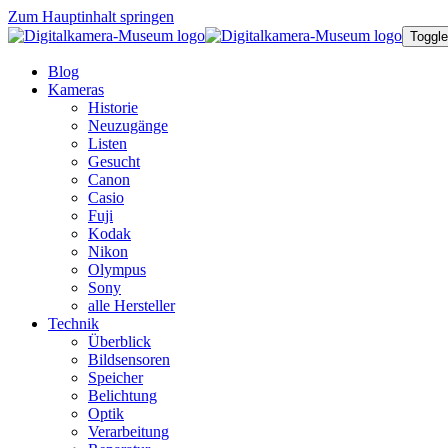
Zum Hauptinhalt springen
Toggle
Blog
Kameras
Historie
Neuzugänge
Listen
Gesucht
Canon
Casio
Fuji
Kodak
Nikon
Olympus
Sony
alle Hersteller
Technik
Überblick
Bildsensoren
Speicher
Belichtung
Optik
Verarbeitung