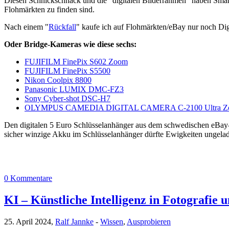
Diesen Schnickschnack und die "digitalen Bilderrahmen" haben Smar
Flohmärkten zu finden sind.
Nach einem "
Rückfall
" kaufe ich auf Flohmärkten/eBay nur noch Dig
Oder Bridge-Kameras wie diese sechs:
FUJIFILM FinePix S602 Zoom
FUJIFILM FinePix S5500
Nikon Coolpix 8800
Panasonic LUMIX DMC-FZ3
Sony Cyber-shot DSC-H7
OLYMPUS CAMEDIA DIGITAL CAMERA C-2100 Ultra Z
Den digitalen 5 Euro Schlüsselanhänger aus dem schwedischen eBay-Ab
sicher winzige Akku im Schlüsselanhänger dürfte Ewigkeiten ungela
0 Kommentare
KI – Künstliche Intelligenz in Fotografie 
25. April 2024,
Ralf Jannke
-
Wissen
,
Ausprobieren