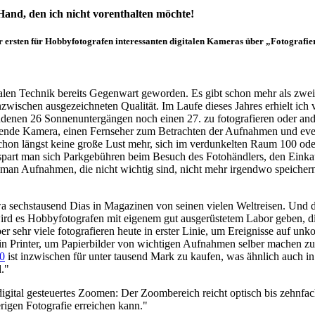
Hand, den ich nicht vorenthalten möchte!
ersten für Hobbyfotografen interessanten digitalen Kameras über „Fotografier
italen Technik bereits Gegenwart geworden. Es gibt schon mehr als zw
 inzwischen ausgezeichneten Qualität. Im Laufe dieses Jahres erhielt i
andenen 26 Sonnenuntergängen noch einen 27. zu fotografieren oder and
chende Kamera, einen Fernseher zum Betrachten der Aufnahmen und eve
schon längst keine große Lust mehr, sich im verdunkelten Raum 100 od
 spart man sich Parkgebühren beim Besuch des Fotohändlers, den Einkau
man Aufnahmen, die nicht wichtig sind, nicht mehr irgendwo speichern
twa sechstausend Dias in Magazinen von seinen vielen Weltreisen. Und d
h wird es Hobbyfotografen mit eigenem gut ausgerüstetem Labor geben, d
 sehr viele fotografieren heute in erster Linie, um Ereignisse auf un
 ein Printer, um Papierbilder von wichtigen Aufnahmen selber machen zu
0
ist inzwischen für unter tausend Mark zu kaufen, was ähnlich auch in 
d."
 digital gesteuertes Zoomen: Der Zoombereich reicht optisch bis zehnfa
igen Fotografie erreichen kann."