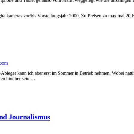
tphone und Tablet genauso vom Markt weggefegt wie die unzähligen D
italkameras vor/bis Vorstellungsjahr 2000. Zu Preisen zu maximal 20 
oom
leger kann ich aber erst im Sommer in Betrieb nehmen. Wobei natürlic
den hinüber sein …
und Journalismus