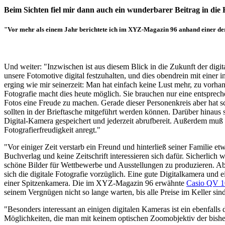
Beim Sichten fiel mir dann auch ein wunderbarer Beitrag in die 
"Vor mehr als einem Jahr berichtete ich im XYZ-Magazin 96 anhand einer der 
Und weiter: "Inzwischen ist aus diesem Blick in die Zukunft der dig
unsere Fotomotive digital festzuhalten, und dies obendrein mit einer
erging wie mir seinerzeit: Man hat einfach keine Lust mehr, zu vorh
Fotografie macht dies heute möglich. Sie brauchen nur eine entspre
Fotos eine Freude zu machen. Gerade dieser Personenkreis aber hat 
sollten in der Brieftasche mitgeführt werden können. Darüber hinaus
Digital-Kamera gespeichert und jederzeit abrufbereit. Außerdem muß 
Fotografierfreudigkeit anregt."
"Vor einiger Zeit verstarb ein Freund und hinterließ seiner Familie e
Buchverlag und keine Zeitschrift interessieren sich dafür. Sicherlic
schöne Bilder für Wettbewerbe und Ausstellungen zu produzieren. Aber
sich die digitale Fotografie vorzüglich. Eine gute Digitalkamera und
einer Spitzenkamera. Die im XYZ-Magazin 96 erwähnte
Casio QV 1
seinem Vergnügen nicht so lange warten, bis alle Preise im Keller sin
"Besonders interessant an einigen digitalen Kameras ist ein ebenfalls
Möglichkeiten, die man mit keinem optischen Zoomobjektiv der bisher