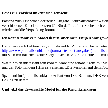
Fotos zur Vorsicht unkenntlich gemacht!
Passend zum Erscheinen der neuen Ausgabe „journalistenblatt“ – sie
verschiedenen Kirschkernkissen (!). Bin dafür auf der Suche nach e
würden auf die Verpackung kommen …“
Ich konnte zwar kein Model liefern, aber mein Ehrgeiz war gewe
Besonders nach Lektüre des „journalistenblatts“, das als Thema unter
https://www.journalistenblatt.de/journalistenblatt-ausgaben/journaliste
muss ich mir natürlich keine Sorgen machen. Aber die Leute, die mit
Was für mich interessant sein könnte, wäre eine schöne Szene mit Men
und das Foto mit dem Hinweis versehen: „Die Personen auf dem Foto s
Spannend im "journalistenblatt" der Part von Doc Bauman, DER vermu
Lösung zu liefern.
Und jetzt das gewünschte Model für die Kirschkernkissen