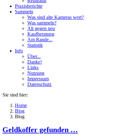
Reparatur
Praxisberichte
Sammeln
Was sind alte Kameras wert?
Was sammeln?
Alt gegen neu
Kaufberatung
Am Rande...
Statistik
Info
Über...
Danke!
Links
Nutzung
Impressum
Datenschutz
Sie sind hier:
Home
Blog
Blog
Geldkoffer gefunden …