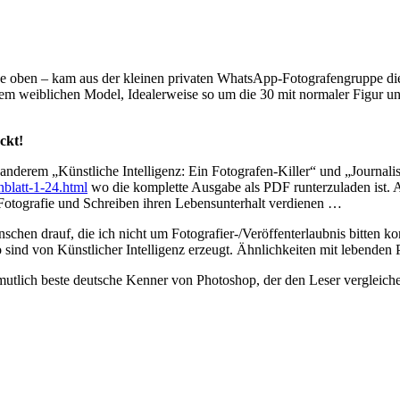
he oben – kam aus der kleinen privaten WhatsApp-Fotografengruppe di
inem weiblichen Model, Idealerweise so um die 30 mit normaler Figur 
ckt!
 anderem „Künstliche Intelligenz: Ein Fotografen-Killer“ und „Journal
nblatt-1-24.html
wo die komplette Ausgabe als PDF runterzuladen ist. A
 Fotografie und Schreiben ihren Lebensunterhalt verdienen …
schen drauf, die ich nicht um Fotografier-/Veröffenterlaubnis bitten 
ind von Künstlicher Intelligenz erzeugt. Ähnlichkeiten mit lebenden Pe
tlich beste deutsche Kenner von Photoshop, der den Leser vergleiche