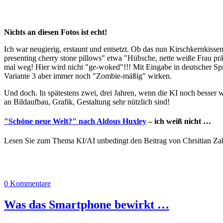
Nichts an diesen Fotos ist echt!
Ich war neugierig, erstaunt und entsetzt. Ob das nun Kirschkernkisse
presenting cherry stone pillows" etwa "Hübsche, nette weiße Frau präs
mal weg! Hier wird nicht "ge-woked"!!! Mit Eingabe in deutscher Spra
Variante 3 aber immer noch "Zombie-mäßig" wirken.
Und doch. In spätestens zwei, drei Jahren, wenn die KI noch besser 
an Bildaufbau, Grafik, Gestaltung sehr nützlich sind!
"Schöne neue Welt?" nach Aldous Huxley
– ich weiß nicht …
Lesen Sie zum Thema KI/AI unbedingt den Beitrag von Chrsitian Z
0 Kommentare
Was das Smartphone bewirkt …