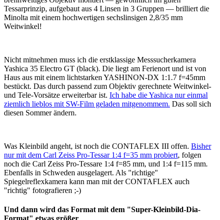
Tessarprinzip, aufgebaut aus 4 Linsen in 3 Gruppen — brilliert die
Minolta mit einem hochwertigen sechslinsigen 2,8/35 mm
Weitwinkel!
Nicht mitnehmen muss ich die erstklassige Messsucherkamera
Yashica 35 Electro GT (black). Die liegt am Ferienort und ist von
Haus aus mit einem lichtstarken YASHINON-DX 1:1.7 f=45mm
bestückt. Das durch passend zum Objektiv gerechnete Weitwinkel-
und Tele-Vorsätze erweiterbar ist.
Ich habe die Yashica nur einmal
ziemlich lieblos mit SW-Film geladen mitgenommem.
Das soll sich
diesen Sommer ändern.
Was Kleinbild angeht, ist noch die CONTAFLEX III offen.
Bisher
nur mit dem Carl Zeiss Pro-Tessar 1:4 f=35 mm probiert
, folgen
noch die Carl Zeiss Pro-Tessare 1:4 f=85 mm, und 1:4 f=115 mm.
Ebenfalls in Schweden ausgelagert. Als "richtige"
Spiegelreflexkamera kann man mit der CONTAFLEX auch
"richtig" fotografieren ;-)
Und dann wird das Format mit dem "Super-Kleinbild-Dia-
Format" etwas größer