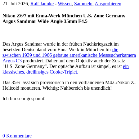
21. Juli 2026,
Ralf Jannke
-
Wissen
,
Sammeln
,
Ausprobieren
Nikon Z6/7 mit Enna-Werk München U.S. Zone Germany
Argus Sandmar Wide-Angle 35mm F4.5
Das Argus Sandmar wurde in der frühen Nachkriegszeit im
besetzten Deutschland vom Enna Werk in München für
die
zwischen 1939 und 1966 gebaute amerikanische Messsucherkamera
Argus C3
produziert. Daher auf dem Objektiv auch der Zusatz
"U.S. Zone Germany". Der optische Aufbau ist simpel, es ist
ein
klassisches, dreilinsiges Cooke-Triplet.
Das 35er lässt sich provisorisch in den vorhandenen M42-/Nikon Z-
Helicoid montieren. Wichtig: Nahbereich bis unendlich!
Ich bin sehr gespannt!
0 Kommentare