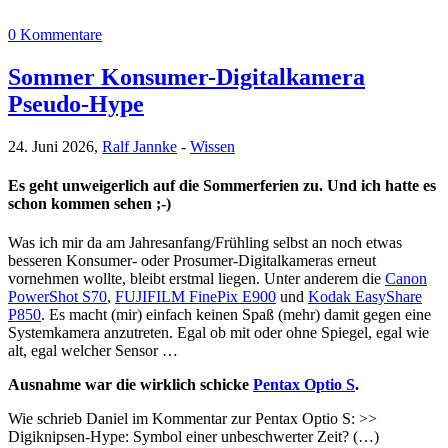
0 Kommentare
Sommer Konsumer-Digitalkamera
Pseudo-Hype
24. Juni 2026,
Ralf Jannke
-
Wissen
Es geht unweigerlich auf die Sommerferien zu. Und ich hatte es
schon kommen sehen ;-)
Was ich mir da am Jahresanfang/Frühling selbst an noch etwas
besseren Konsumer- oder Prosumer-Digitalkameras erneut
vornehmen wollte, bleibt erstmal liegen. Unter anderem die
Canon
PowerShot S70
,
FUJIFILM FinePix E900
und
Kodak EasyShare
P850
. Es macht (mir) einfach keinen Spaß (mehr) damit gegen eine
Systemkamera anzutreten. Egal ob mit oder ohne Spiegel, egal wie
alt, egal welcher Sensor …
Ausnahme war die wirklich schicke
Pentax Optio S
.
Wie schrieb Daniel im Kommentar zur Pentax Optio S: >>
Digiknipsen-Hype: Symbol einer unbeschwerter Zeit? (…)