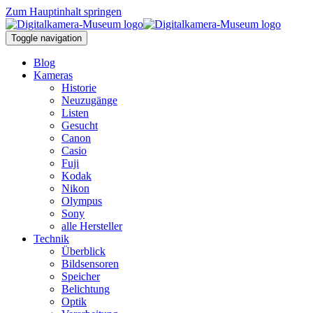
Zum Hauptinhalt springen
Toggle navigation
Blog
Kameras
Historie
Neuzugänge
Listen
Gesucht
Canon
Casio
Fuji
Kodak
Nikon
Olympus
Sony
alle Hersteller
Technik
Überblick
Bildsensoren
Speicher
Belichtung
Optik