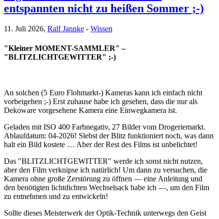
entspannten nicht zu heißen Sommer ;-)
11. Juli 2026,
Ralf Jannke
-
Wissen
"Kleiner MOMENT-SAMMLER" –
"BLITZLICHTGEWITTER" ;-)
An solchen (5 Euro Flohmarkt-) Kameras kann ich einfach nicht
vorbeigehen ;-) Erst zuhause habe ich gesehen, dass die nur als
Dekoware vorgesehene Kamera eine Einwegkamera ist.
Geladen mit ISO 400 Farbnegativ, 27 Bilder vom Drogeriemarkt.
Ablaufdatum: 04-2026! Slebst der Blitz funktioniert noch, was dann
halt ein Bild kostete … Aber der Rest des Films ist unbelichtet!
Das "BLITZLICHTGEWITTER" werde ich sonst nicht nutzen,
aber den Film verknipse ich natürlich! Um dann zu versuchen, die
Kamera ohne große Zerstörung zu öffnen — eine Anleitung und
den benötigten lichtdichten Wechselsack habe ich —, um den Film
zu entnehmen und zu entwickeln!
Sollte dieses Meisterwerk der Optik-Technik unterwegs den Geist