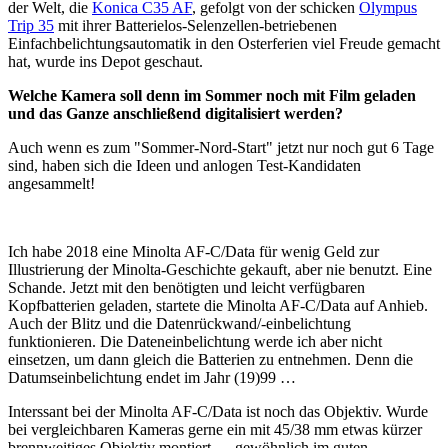
der Welt, die
Konica C35 AF
, gefolgt von der schicken
Olympus
Trip 35
mit ihrer Batterielos-Selenzellen-betriebenen
Einfachbelichtungsautomatik in den Osterferien viel Freude gemacht
hat, wurde ins Depot geschaut.
Welche Kamera soll denn im Sommer noch mit Film geladen
und das Ganze anschließend digitalisiert werden?
Auch wenn es zum "Sommer-Nord-Start" jetzt nur noch gut 6 Tage
sind, haben sich die Ideen und anlogen Test-Kandidaten
angesammelt!
Ich habe 2018 eine Minolta AF-C/Data für wenig Geld zur
Illustrierung der Minolta-Geschichte gekauft, aber nie benutzt. Eine
Schande. Jetzt mit den benötigten und leicht verfügbaren
Kopfbatterien geladen, startete die Minolta AF-C/Data auf Anhieb.
Auch der Blitz und die Datenrückwand/-einbelichtung
funktionieren. Die Dateneinbelichtung werde ich aber nicht
einsetzen, um dann gleich die Batterien zu entnehmen. Denn die
Datumseinbelichtung endet im Jahr (19)99 …
Interssant bei der Minolta AF-C/Data ist noch das Objektiv. Wurde
bei vergleichbaren Kameras gerne ein mit 45/38 mm etwas kürzer
brennweitiges Objektiv montiert — gewöhnlich im guten