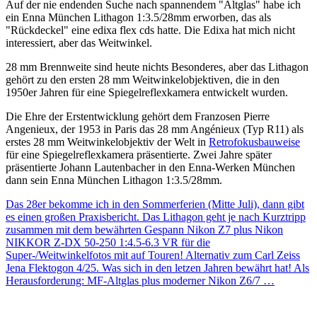
Auf der nie endenden Suche nach spannendem "Altglas" habe ich
ein Enna München Lithagon 1:3.5/28mm erworben, das als
"Rückdeckel" eine edixa flex cds hatte. Die Edixa hat mich nicht
interessiert, aber das Weitwinkel.
28 mm Brennweite sind heute nichts Besonderes, aber das Lithagon
gehört zu den ersten 28 mm Weitwinkelobjektiven, die in den
1950er Jahren für eine Spiegelreflexkamera entwickelt wurden.
Die Ehre der Erstentwicklung gehört dem Franzosen Pierre
Angenieux, der 1953 in Paris das 28 mm Angénieux (Typ R11) als
erstes 28 mm Weitwinkelobjektiv der Welt in
Retrofokusbauweise
für eine Spiegelreflexkamera präsentierte. Zwei Jahre später
präsentierte Johann Lautenbacher in den Enna-Werken München
dann sein Enna München Lithagon 1:3.5/28mm.
Das 28er bekomme ich in den Sommerferien (Mitte Juli), dann gibt
es einen großen Praxisbericht. Das Lithagon geht je nach Kurztripp
zusammen mit dem bewährten Gespann Nikon Z7 plus Nikon
NIKKOR Z-DX 50-250 1:4.5-6.3 VR für die
Super-/Weitwinkelfotos mit auf Touren! Alternativ zum Carl Zeiss
Jena Flektogon 4/25. Was sich in den letzen Jahren bewährt hat! Als
Herausforderung: MF-Altglas plus moderner Nikon Z6/7 …