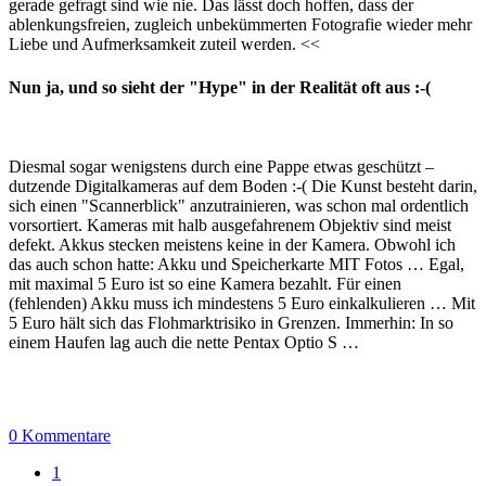
gerade gefragt sind wie nie. Das lässt doch hoffen, dass der
ablenkungsfreien, zugleich unbekümmerten Fotografie wieder mehr
Liebe und Aufmerksamkeit zuteil werden. <<
Nun ja, und so sieht der "Hype" in der Realität oft aus :-(
Diesmal sogar wenigstens durch eine Pappe etwas geschützt –
dutzende Digitalkameras auf dem Boden :-( Die Kunst besteht darin,
sich einen "Scannerblick" anzutrainieren, was schon mal ordentlich
vorsortiert. Kameras mit halb ausgefahrenem Objektiv sind meist
defekt. Akkus stecken meistens keine in der Kamera. Obwohl ich
das auch schon hatte: Akku und Speicherkarte MIT Fotos … Egal,
mit maximal 5 Euro ist so eine Kamera bezahlt. Für einen
(fehlenden) Akku muss ich mindestens 5 Euro einkalkulieren … Mit
5 Euro hält sich das Flohmarktrisiko in Grenzen. Immerhin: In so
einem Haufen lag auch die nette Pentax Optio S …
0 Kommentare
1