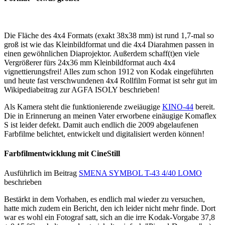
Die Fläche des 4x4 Formats (exakt 38x38 mm) ist rund 1,7-mal so
groß ist wie das Kleinbildformat und die 4x4 Diarahmen passen in
einen gewöhnlichen Diaprojektor. Außerdem schaff(t)en viele
Vergrößerer fürs 24x36 mm Kleinbildformat auch 4x4
vignettierungsfrei! Alles zum schon 1912 von Kodak eingeführten
und heute fast verschwundenen 4x4 Rollfilm Format ist sehr gut im
Wikipediabeitrag zur AGFA ISOLY beschrieben!
Als Kamera steht die funktionierende zweiäugige
KINO-44
bereit.
Die in Erinnerung an meinen Vater erworbene einäugige Komaflex
S ist leider defekt. Damit auch endlich die 2009 abgelaufenen
Farbfilme belichtet, entwickelt und digitalisiert werden können!
Farbfilmentwicklung mit CineStill
Ausführlich im Beitrag
SMENA SYMBOL T-43 4/40 LOMO
beschrieben
Bestärkt in dem Vorhaben, es endlich mal wieder zu versuchen,
hatte mich zudem ein Bericht, den ich leider nicht mehr finde. Dort
war es wohl ein Fotograf satt, sich an die irre Kodak-Vorgabe 37,8