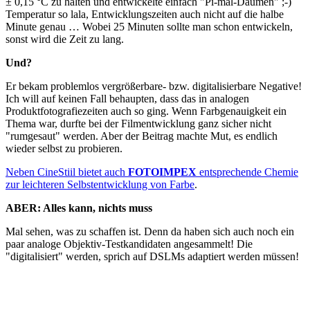
± 0,15 °C zu halten und entwickelte einfach "Pi-mal-Daumen" ;-)
Temperatur so lala, Entwicklungszeiten auch nicht auf die halbe
Minute genau … Wobei 25 Minuten sollte man schon entwickeln,
sonst wird die Zeit zu lang.
Und?
Er bekam problemlos vergrößerbare- bzw. digitalisierbare Negative!
Ich will auf keinen Fall behaupten, dass das in analogen
Produktfotografiezeiten auch so ging. Wenn Farbgenauigkeit ein
Thema war, durfte bei der Filmentwicklung ganz sicher nicht
"rumgesaut" werden. Aber der Beitrag machte Mut, es endlich
wieder selbst zu probieren.
Neben CineStiil bietet auch
FOTOIMPEX
entsprechende Chemie
zur leichteren Selbstentwicklung von Farbe
.
ABER: Alles kann, nichts muss
Mal sehen, was zu schaffen ist. Denn da haben sich auch noch ein
paar analoge Objektiv-Testkandidaten angesammelt! Die
"digitalisiert" werden, sprich auf DSLMs adaptiert werden müssen!