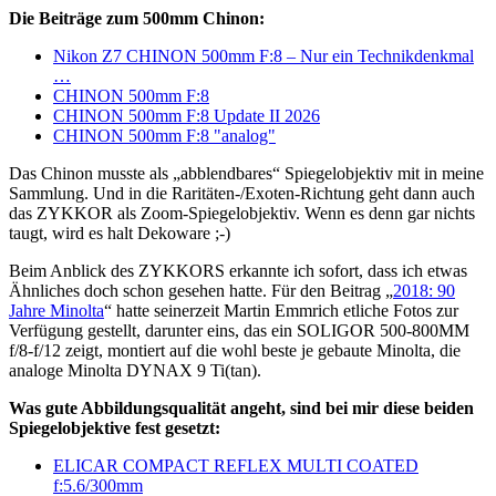
Die Beiträge zum 500mm Chinon:
Nikon Z7 CHINON 500mm F:8 – Nur ein Technikdenkmal
…
CHINON 500mm F:8
CHINON 500mm F:8 Update II 2026
CHINON 500mm F:8 "analog"
Das Chinon musste als „abblendbares“ Spiegelobjektiv mit in meine
Sammlung. Und in die Raritäten-/Exoten-Richtung geht dann auch
das ZYKKOR als Zoom-Spiegelobjektiv. Wenn es denn gar nichts
taugt, wird es halt Dekoware ;-)
Beim Anblick des ZYKKORS erkannte ich sofort, dass ich etwas
Ähnliches doch schon gesehen hatte. Für den Beitrag „
2018: 90
Jahre Minolta
“ hatte seinerzeit Martin Emmrich etliche Fotos zur
Verfügung gestellt, darunter eins, das ein SOLIGOR 500-800MM
f/8-f/12 zeigt, montiert auf die wohl beste je gebaute Minolta, die
analoge Minolta DYNAX 9 Ti(tan).
Was gute Abbildungsqualität angeht, sind bei mir diese beiden
Spiegelobjektive fest gesetzt:
ELICAR COMPACT REFLEX MULTI COATED
f:5.6/300mm