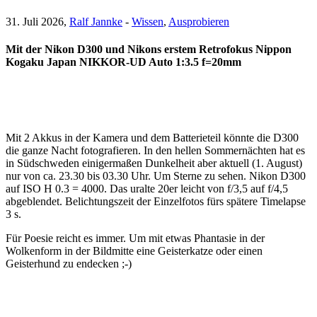
31. Juli 2026,
Ralf Jannke
-
Wissen
,
Ausprobieren
Mit der Nikon D300 und Nikons erstem Retrofokus Nippon
Kogaku Japan NIKKOR-UD Auto 1:3.5 f=20mm
Mit 2 Akkus in der Kamera und dem Batterieteil könnte die D300
die ganze Nacht fotografieren. In den hellen Sommernächten hat es
in Südschweden einigermaßen Dunkelheit aber aktuell (1. August)
nur von ca. 23.30 bis 03.30 Uhr. Um Sterne zu sehen. Nikon D300
auf ISO H 0.3 = 4000. Das uralte 20er leicht von f/3,5 auf f/4,5
abgeblendet. Belichtungszeit der Einzelfotos fürs spätere Timelapse
3 s.
Für Poesie reicht es immer. Um mit etwas Phantasie in der
Wolkenform in der Bildmitte eine Geisterkatze oder einen
Geisterhund zu endecken ;-)