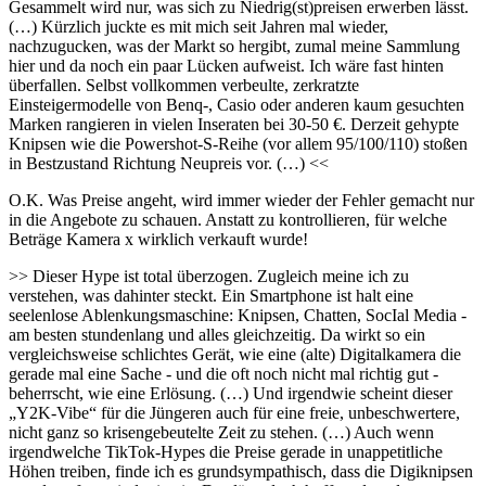
Gesammelt wird nur, was sich zu Niedrig(st)preisen erwerben lässt.
(…) Kürzlich juckte es mit mich seit Jahren mal wieder,
nachzugucken, was der Markt so hergibt, zumal meine Sammlung
hier und da noch ein paar Lücken aufweist. Ich wäre fast hinten
überfallen. Selbst vollkommen verbeulte, zerkratzte
Einsteigermodelle von Benq-, Casio oder anderen kaum gesuchten
Marken rangieren in vielen Inseraten bei 30-50 €. Derzeit gehypte
Knipsen wie die Powershot-S-Reihe (vor allem 95/100/110) stoßen
in Bestzustand Richtung Neupreis vor. (…) <<
O.K. Was Preise angeht, wird immer wieder der Fehler gemacht nur
in die Angebote zu schauen. Anstatt zu kontrollieren, für welche
Beträge Kamera x wirklich verkauft wurde!
>> Dieser Hype ist total überzogen. Zugleich meine ich zu
verstehen, was dahinter steckt. Ein Smartphone ist halt eine
seelenlose Ablenkungsmaschine: Knipsen, Chatten, SocIal Media -
am besten stundenlang und alles gleichzeitig. Da wirkt so ein
vergleichsweise schlichtes Gerät, wie eine (alte) Digitalkamera die
gerade mal eine Sache - und die oft noch nicht mal richtig gut -
beherrscht, wie eine Erlösung. (…) Und irgendwie scheint dieser
„Y2K-Vibe“ für die Jüngeren auch für eine freie, unbeschwertere,
nicht ganz so krisengebeutelte Zeit zu stehen. (…) Auch wenn
irgendwelche TikTok-Hypes die Preise gerade in unappetitliche
Höhen treiben, finde ich es grundsympathisch, dass die Digiknipsen