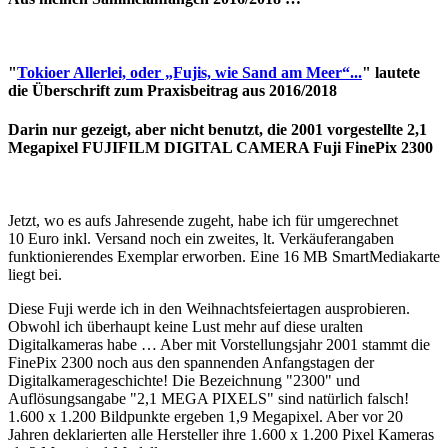
"
Tokioer Allerlei, oder „Fujis, wie Sand am Meer“...
" lautete
die Überschrift zum Praxisbeitrag aus 2016/2018
Darin nur gezeigt, aber nicht benutzt, die 2001 vorgestellte 2,1
Megapixel FUJIFILM DIGITAL CAMERA Fuji FinePix 2300
Jetzt, wo es aufs Jahresende zugeht, habe ich für umgerechnet
10 Euro inkl. Versand noch ein zweites, lt. Verkäuferangaben
funktionierendes Exemplar erworben. Eine 16 MB SmartMediakarte
liegt bei.
Diese Fuji werde ich in den Weihnachtsfeiertagen ausprobieren.
Obwohl ich überhaupt keine Lust mehr auf diese uralten
Digitalkameras habe … Aber mit Vorstellungsjahr 2001 stammt die
FinePix 2300 noch aus den spannenden Anfangstagen der
Digitalkamerageschichte! Die Bezeichnung "2300" und
Auflösungsangabe "2,1 MEGA PIXELS" sind natürlich falsch!
1.600 x 1.200 Bildpunkte ergeben 1,9 Megapixel. Aber vor 20
Jahren deklarierten alle Hersteller ihre 1.600 x 1.200 Pixel Kameras