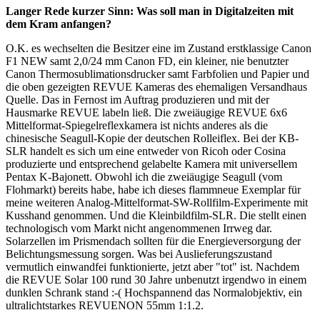
Langer Rede kurzer Sinn: Was soll man in Digitalzeiten mit
dem Kram anfangen?
O.K. es wechselten die Besitzer eine im Zustand erstklassige Canon
F1 NEW samt 2,0/24 mm Canon FD, ein kleiner, nie benutzter
Canon Thermosublimationsdrucker samt Farbfolien und Papier und
die oben gezeigten REVUE Kameras des ehemaligen Versandhaus
Quelle. Das in Fernost im Auftrag produzieren und mit der
Hausmarke REVUE labeln ließ. Die zweiäugige REVUE 6x6
Mittelformat-Spiegelreflexkamera ist nichts anderes als die
chinesische Seagull-Kopie der deutschen Rolleiflex. Bei der KB-
SLR handelt es sich um eine entweder von Ricoh oder Cosina
produzierte und entsprechend gelabelte Kamera mit universellem
Pentax K-Bajonett. Obwohl ich die zweiäugige Seagull (vom
Flohmarkt) bereits habe, habe ich dieses flammneue Exemplar für
meine weiteren Analog-Mittelformat-SW-Rollfilm-Experimente mit
Kusshand genommen. Und die Kleinbildfilm-SLR. Die stellt einen
technologisch vom Markt nicht angenommenen Irrweg dar.
Solarzellen im Prismendach sollten für die Energieversorgung der
Belichtungsmessung sorgen. Was bei Auslieferungszustand
vermutlich einwandfei funktionierte, jetzt aber "tot" ist. Nachdem
die REVUE Solar 100 rund 30 Jahre unbenutzt irgendwo in einem
dunklen Schrank stand :-( Hochspannend das Normalobjektiv, ein
ultralichtstarkes REVUENON 55mm 1:1.2.