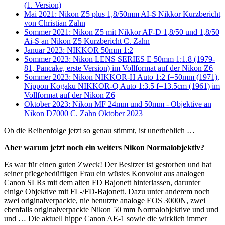
(1. Version)
Mai 2021: Nikon Z5 plus 1,8/50mm AI-S Nikkor Kurzbericht
von Christian Zahn
Sommer 2021: Nikon Z5 mit Nikkor AF-D 1,8/50 und 1,8/50
Ai-S an Nikon Z5 Kurzbericht C. Zahn
Januar 2023: NIKKOR 50mm 1:2
Sommer 2023: Nikon LENS SERIES E 50mm 1:1.8 (1979-
81, Pancake, erste Version) im Vollformat auf der Nikon Z6
Sommer 2023: Nikon NIKKOR-H Auto 1:2 f=50mm (1971),
Nippon Kogaku NIKKOR-Q Auto 1:3.5 f=13.5cm (1961) im
Vollformat auf der Nikon Z6
Oktober 2023: Nikon MF 24mm und 50mm - Objektive an
Nikon D7000 C. Zahn Oktober 2023
Ob die Reihenfolge jetzt so genau stimmt, ist unerheblich …
Aber warum jetzt noch ein weiters Nikon Normalobjektiv?
Es war für einen guten Zweck! Der Besitzer ist gestorben und hat
seiner pflegebedüftigen Frau ein wüstes Konvolut aus analogen
Canon SLRs mit dem alten FD Bajonett hinterlassen, darunter
einige Objektive mit FL-/FD-Bajonett. Dazu unter anderem noch
zwei originalverpackte, nie benutzte analoge EOS 3000N, zwei
ebenfalls originalverpackte Nikon 50 mm Normalobjektive und und
und … Die aktuell hippe Canon AE-1 sowie die wirklich immer