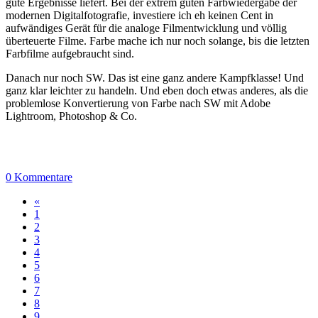
gute Ergebnisse liefert. Bei der extrem guten Farbwiedergabe der
modernen Digitalfotografie, investiere ich eh keinen Cent in
aufwändiges Gerät für die analoge Filmentwicklung und völlig
überteuerte Filme. Farbe mache ich nur noch solange, bis die letzten
Farbfilme aufgebraucht sind.
Danach nur noch SW. Das ist eine ganz andere Kampfklasse! Und
ganz klar leichter zu handeln. Und eben doch etwas anderes, als die
problemlose Konvertierung von Farbe nach SW mit Adobe
Lightroom, Photoshop & Co.
0 Kommentare
«
1
2
3
4
5
6
7
8
9