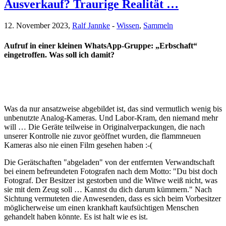
Ausverkauf? Traurige Realität …
12. November 2023,
Ralf Jannke
-
Wissen
,
Sammeln
Aufruf in einer kleinen WhatsApp-Gruppe: „Erbschaft“
eingetroffen. Was soll ich damit?
Was da nur ansatzweise abgebildet ist, das sind vermutlich wenig bis
unbenutzte Analog-Kameras. Und Labor-Kram, den niemand mehr
will … Die Geräte teilweise in Originalverpackungen, die nach
unserer Kontrolle nie zuvor geöffnet wurden, die flammneuen
Kameras also nie einen Film gesehen haben :-(
Die Gerätschaften "abgeladen" von der entfernten Verwandtschaft
bei einem befreundeten Fotografen nach dem Motto: "Du bist doch
Fotograf. Der Besitzer ist gestorben und die Witwe weiß nicht, was
sie mit dem Zeug soll … Kannst du dich darum kümmern." Nach
Sichtung vermuteten die Anwesenden, dass es sich beim Vorbesitzer
möglicherweise um einen krankhaft kaufsüchtigen Menschen
gehandelt haben könnte. Es ist halt wie es ist.