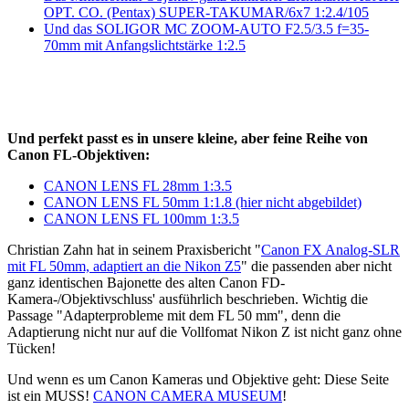
OPT. CO. (Pentax) SUPER-TAKUMAR/6x7 1:2.4/105
Und das SOLIGOR MC ZOOM-AUTO F2.5/3.5 f=35-
70mm mit Anfangslichtstärke 1:2.5
Und perfekt passt es in unsere kleine, aber feine Reihe von
Canon FL-Objektiven:
CANON LENS FL 28mm 1:3.5
CANON LENS FL 50mm 1:1.8 (hier nicht abgebildet)
CANON LENS FL 100mm 1:3.5
Christian Zahn hat in seinem Praxisbericht "
Canon FX Analog-SLR
mit FL 50mm, adaptiert an die Nikon Z5
" die passenden aber nicht
ganz identischen Bajonette des alten Canon FD-
Kamera-/Objektivschluss' ausführlich beschrieben. Wichtig die
Passage "Adapterprobleme mit dem FL 50 mm", denn die
Adaptierung nicht nur auf die Vollfomat Nikon Z ist nicht ganz ohne
Tücken!
Und wenn es um Canon Kameras und Objektive geht: Diese Seite
ist ein MUSS!
CANON CAMERA MUSEUM
!