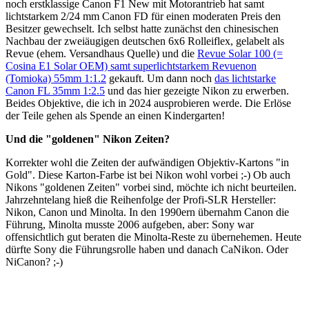
noch erstklassige Canon F1 New mit Motorantrieb hat samt
lichtstarkem 2/24 mm Canon FD für einen moderaten Preis den
Besitzer gewechselt. Ich selbst hatte zunächst den chinesischen
Nachbau der zweiäugigen deutschen 6x6 Rolleiflex, gelabelt als
Revue (ehem. Versandhaus Quelle) und die
Revue Solar 100 (=
Cosina E1 Solar OEM) samt superlichtstarkem Revuenon
(Tomioka) 55mm 1:1.2
gekauft. Um dann noch
das lichtstarke
Canon FL 35mm 1:2.5
und das hier gezeigte Nikon zu erwerben.
Beides Objektive, die ich in 2024 ausprobieren werde. Die Erlöse
der Teile gehen als Spende an einen Kindergarten!
Und die "goldenen" Nikon Zeiten?
Korrekter wohl die Zeiten der aufwändigen Objektiv-Kartons "in
Gold". Diese Karton-Farbe ist bei Nikon wohl vorbei ;-) Ob auch
Nikons "goldenen Zeiten" vorbei sind, möchte ich nicht beurteilen.
Jahrzehntelang hieß die Reihenfolge der Profi-SLR Hersteller:
Nikon, Canon und Minolta. In den 1990ern übernahm Canon die
Führung, Minolta musste 2006 aufgeben, aber: Sony war
offensichtlich gut beraten die Minolta-Reste zu übernehemen. Heute
dürfte Sony die Führungsrolle haben und danach CaNikon. Oder
NiCanon? ;-)