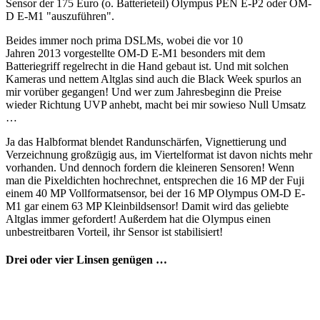
Sensor der 175 Euro (o. Batterieteil) Olympus PEN E-P2 oder OM-
D E-M1 "auszuführen".
Beides immer noch prima DSLMs, wobei die vor 10
Jahren 2013 vorgestellte OM-D E-M1 besonders mit dem
Batteriegriff regelrecht in die Hand gebaut ist. Und mit solchen
Kameras und nettem Altglas sind auch die Black Week spurlos an
mir vorüber gegangen! Und wer zum Jahresbeginn die Preise
wieder Richtung UVP anhebt, macht bei mir sowieso Null Umsatz
…
Ja das Halbformat blendet Randunschärfen, Vignettierung und
Verzeichnung großzügig aus, im Viertelformat ist davon nichts mehr
vorhanden. Und dennoch fordern die kleineren Sensoren! Wenn
man die Pixeldichten hochrechnet, entsprechen die 16 MP der Fuji
einem 40 MP Vollformatsensor, bei der 16 MP Olympus OM-D E-
M1 gar einem 63 MP Kleinbildsensor! Damit wird das geliebte
Altglas immer gefordert! Außerdem hat die Olympus einen
unbestreitbaren Vorteil, ihr Sensor ist stabilisiert!
Drei oder vier Linsen genügen …