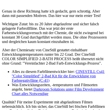
Genau in diese Richtung hatte ich gedacht, gern schrottig. Aber
dann mit passenden Motiven. Das hier war nur mein erster Test!
Wichtigste Zutat: bis zu 20 Jahre abgelaufene und sicher falsch
gelagerte Farbrollfilme. Das war jetzt der erste
Farbentwicklungsversuch mit der Chemie, die nicht zwingend bei
konstant 38 Grad durchgeführt werden muss. Die ohne Prozessoren
und dergleichen kaum konstant einzuhalten ist.
Aber der Chemiesatz von CineStill gestattet einhaltbare
Entwicklungstemperaturen runter bis 22 Grad. Der CineStill
COLOR SIMPLIFIED 2-BATH PROCESS heißt übersetzt nicht
ohne Grund: "Vereinfachter 2-Bad Farb-Entwicklungs-Prozess".
Alles zu diesem Farbfilmentwickler hier:
CINESTILL Cs41
''Color Simplified'' 2-Bad Kit für die Entwicklung von
Farbnegativfilme (C-41)
Was Entwicklungszeiten, -temperaturen und Filmsorten
angeht, bietet
Darkroom Solutions unter Film Development
Chart alles Notwendige
Qualität? Für meine Experimente mit abgelaufenen Filmen
nebensächlich. Ich bin sicher, das CineStill bei frischen Farbfilmen