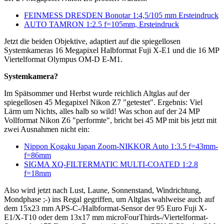
FEINMESS DRESDEN Bonotar 1:4,5/105 mm Ersteindruck
AUTO TAMRON 1:2.5 f=105mm, Ersteindruck
Jetzt die beiden Objektive, adaptiert auf die spiegellosen
Systemkameras 16 Megapixel Halbformat Fuji X-E1 und die 16 MP
Viertelformat Olympus OM-D E-M1.
Systemkamera?
Im Spätsommer und Herbst wurde reichlich Altglas auf der
spiegellosen 45 Megapixel Nikon Z7 "getestet". Ergebnis: Viel
Lärm um Nichts, alles halb so wild! Was schon auf der 24 MP
Vollformat Nikon Z6 "performte", bricht bei 45 MP mit bis jetzt mit
zwei Ausnahmen nicht ein:
Nippon Kogaku Japan Zoom-NIKKOR Auto 1:3.5 f=43mm-
f=86mm
SIGMA XQ-FILTERMATIC MULTI-COATED 1:2.8
f=18mm
Also wird jetzt nach Lust, Laune, Sonnenstand, Windrichtung,
Mondphase ;-) ins Regal gegriffen, um Altglas wahlweise auch auf
dem 15x23 mm APS-C-/Halbformat-Sensor der 95 Euro Fuji X-
E1/X-T10 oder dem 13x17 mm microFourThirds-/Viertelformat-