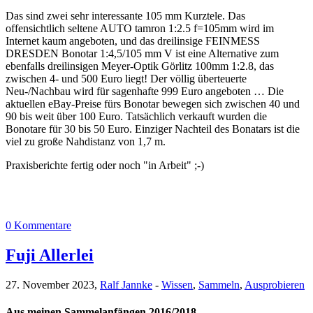
Das sind zwei sehr interessante 105 mm Kurztele. Das
offensichtlich seltene AUTO tamron 1:2.5 f=105mm wird im
Internet kaum angeboten, und das dreilinsige FEINMESS
DRESDEN Bonotar 1:4,5/105 mm V ist eine Alternative zum
ebenfalls dreilinsigen Meyer-Optik Görlitz 100mm 1:2.8, das
zwischen 4- und 500 Euro liegt! Der völlig überteuerte
Neu-/Nachbau wird für sagenhafte 999 Euro angeboten … Die
aktuellen eBay-Preise fürs Bonotar bewegen sich zwischen 40 und
90 bis weit über 100 Euro. Tatsächlich verkauft wurden die
Bonotare für 30 bis 50 Euro. Einziger Nachteil des Bonatars ist die
viel zu große Nahdistanz von 1,7 m.
Praxisberichte fertig oder noch "in Arbeit" ;-)
0 Kommentare
Fuji Allerlei
27. November 2023,
Ralf Jannke
-
Wissen
,
Sammeln
,
Ausprobieren
Aus meinen Sammelanfängen 2016/2018 …