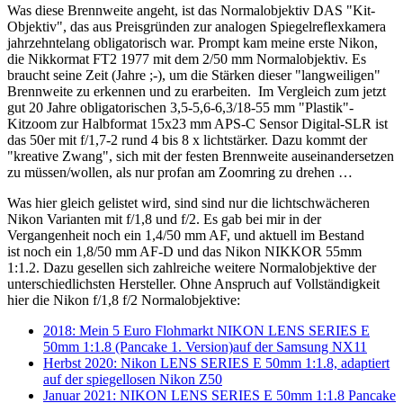
Was diese Brennweite angeht, ist das Normalobjektiv DAS "Kit-
Objektiv", das aus Preisgründen zur analogen Spiegelreflexkamera
jahrzehntelang obligatorisch war. Prompt kam meine erste Nikon,
die Nikkormat FT2 1977 mit dem 2/50 mm Normalobjektiv. Es
braucht seine Zeit (Jahre ;-), um die Stärken dieser "langweiligen"
Brennweite zu erkennen und zu erarbeiten. Im Vergleich zum jetzt
gut 20 Jahre obligatorischen 3,5-5,6-6,3/18-55 mm "Plastik"-
Kitzoom zur Halbformat 15x23 mm APS-C Sensor Digital-SLR ist
das 50er mit f/1,7-2 rund 4 bis 8 x lichtstärker. Dazu kommt der
"kreative Zwang", sich mit der festen Brennweite auseinandersetzen
zu müssen/wollen, als nur profan am Zoomring zu drehen …
Was hier gleich gelistet wird, sind sind nur die lichtschwächeren
Nikon Varianten mit f/1,8 und f/2. Es gab bei mir in der
Vergangenheit noch ein 1,4/50 mm AF, und aktuell im Bestand
ist noch ein 1,8/50 mm AF-D und das Nikon NIKKOR 55mm
1:1.2. Dazu gesellen sich zahlreiche weitere Normalobjektive der
unterschiedlichsten Hersteller. Ohne Anspruch auf Vollständigkeit
hier die Nikon f/1,8 f/2 Normalobjektive:
2018: Mein 5 Euro Flohmarkt NIKON LENS SERIES E
50mm 1:1.8 (Pancake 1. Version)auf der Samsung NX11
Herbst 2020: Nikon LENS SERIES E 50mm 1:1.8, adaptiert
auf der spiegellosen Nikon Z50
Januar 2021: NIKON LENS SERIES E 50mm 1:1.8 Pancake