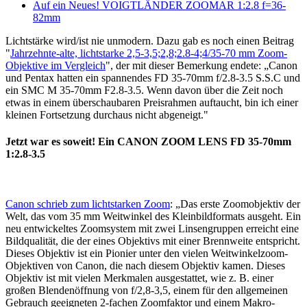
Auf ein Neues! VOIGTLÄNDER ZOOMAR 1:2.8 f=36-
82mm
Lichtstärke wird/ist nie unmodern. Dazu gab es noch einen Beitrag
"
Jahrzehnte-alte, lichtstarke 2,5-3,5;2,8;2.8-4;4/35-70 mm Zoom-
Objektive im Vergleich
", der mit dieser Bemerkung endete: „Canon
und Pentax hatten ein spannendes FD 35-70mm f/2.8-3.5 S.S.C und
ein SMC M 35-70mm F2.8-3.5. Wenn davon über die Zeit noch
etwas in einem überschaubaren Preisrahmen auftaucht, bin ich einer
kleinen Fortsetzung durchaus nicht abgeneigt."
Jetzt war es soweit! Ein CANON ZOOM LENS FD 35-70mm
1:2.8-3.5
Canon schrieb zum lichtstarken Zoom
: „Das erste Zoomobjektiv der
Welt, das vom 35 mm Weitwinkel des Kleinbildformats ausgeht. Ein
neu entwickeltes Zoomsystem mit zwei Linsengruppen erreicht eine
Bildqualität, die der eines Objektivs mit einer Brennweite entspricht.
Dieses Objektiv ist ein Pionier unter den vielen Weitwinkelzoom-
Objektiven von Canon, die nach diesem Objektiv kamen. Dieses
Objektiv ist mit vielen Merkmalen ausgestattet, wie z. B. einer
großen Blendenöffnung von f/2,8-3,5, einem für den allgemeinen
Gebrauch geeigneten 2-fachen Zoomfaktor und einem Makro-