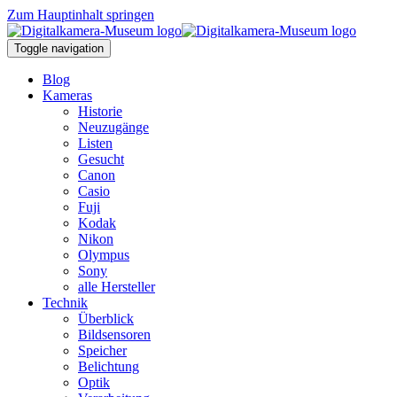
Zum Hauptinhalt springen
Toggle navigation
Blog
Kameras
Historie
Neuzugänge
Listen
Gesucht
Canon
Casio
Fuji
Kodak
Nikon
Olympus
Sony
alle Hersteller
Technik
Überblick
Bildsensoren
Speicher
Belichtung
Optik