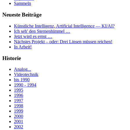
Sammeln
Neueste Beiträge
Künstliche Intelligenz, Artificial Intelligence — KI/AI?
Ich seh' den Sternenhimmel …
Jetzt wird es ernst …
Nächstes Projekt – oder: Drei Linsen müssen reichen!
In Arbeit!
Historie
Analog...
Videotechnik
bis 1990
1990 - 1994
1995
1996
1997
1998
1999
2000
2001
2002