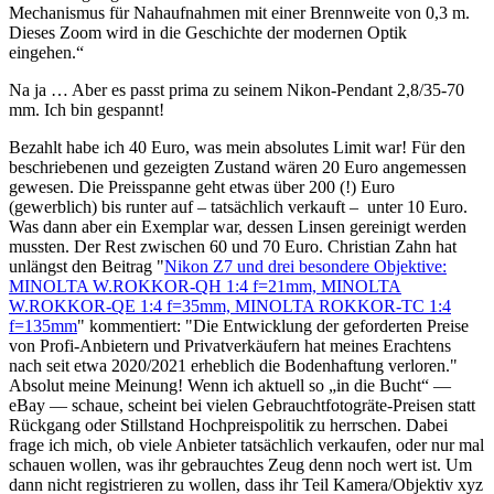
Mechanismus für Nahaufnahmen mit einer Brennweite von 0,3 m.
Dieses Zoom wird in die Geschichte der modernen Optik
eingehen.“
Na ja … Aber es passt prima zu seinem Nikon-Pendant 2,8/35-70
mm. Ich bin gespannt!
Bezahlt habe ich 40 Euro, was mein absolutes Limit war! Für den
beschriebenen und gezeigten Zustand wären 20 Euro angemessen
gewesen. Die Preisspanne geht etwas über 200 (!) Euro
(gewerblich) bis runter auf – tatsächlich verkauft – unter 10 Euro.
Was dann aber ein Exemplar war, dessen Linsen gereinigt werden
mussten. Der Rest zwischen 60 und 70 Euro. Christian Zahn hat
unlängst den Beitrag "
Nikon Z7 und drei besondere Objektive:
MINOLTA W.ROKKOR-QH 1:4 f=21mm, MINOLTA
W.ROKKOR-QE 1:4 f=35mm, MINOLTA ROKKOR-TC 1:4
f=135mm
" kommentiert: "Die Entwicklung der geforderten Preise
von Profi-Anbietern und Privatverkäufern hat meines Erachtens
nach seit etwa 2020/2021 erheblich die Bodenhaftung verloren."
Absolut meine Meinung! Wenn ich aktuell so „in die Bucht“ —
eBay — schaue, scheint bei vielen Gebrauchtfotogräte-Preisen statt
Rückgang oder Stillstand Hochpreispolitik zu herrschen. Dabei
frage ich mich, ob viele Anbieter tatsächlich verkaufen, oder nur mal
schauen wollen, was ihr gebrauchtes Zeug denn noch wert ist. Um
dann nicht registrieren zu wollen, dass ihr Teil Kamera/Objektiv xyz