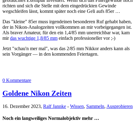
gebrauchtes Exemplar investiert. Wenn sich das Filtergewinde noch
richten und sich die Stelle mit dem eingedrückten Gewinde
wegschleifen lässt, kommt später noch eine Geli aufs 85er …
Das "kleine" 85er muss irgendeinen besonderen Ruf gehabt haben,
der in Nikon-Analogzeiten vollkommen an mir vorbeigegangen ist.
Als braver Amateur, für den ein 1,4/85 mm unerreichbar war, kam
mir
das wuchtige 1,8/85 mm
einfach professioneller vor ;-)
Jetzt "schau'n mer mal", was das 2/85 mm Nikkor anders kann als
sein Vorgänger — in den kommenden Feiertagen.
0 Kommentare
Goldene Nikon Zeiten
16. Dezember 2023,
Ralf Jannke
-
Wissen
,
Sammeln
,
Ausprobieren
Noch ein langweiliges Normalobjektiv mehr …