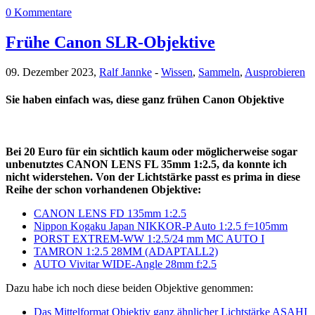
0 Kommentare
Frühe Canon SLR-Objektive
09. Dezember 2023,
Ralf Jannke
-
Wissen
,
Sammeln
,
Ausprobieren
Sie haben einfach was, diese ganz frühen Canon Objektive
Bei 20 Euro für ein sichtlich kaum oder möglicherweise sogar
unbenutztes CANON LENS FL 35mm 1:2.5, da konnte ich
nicht widerstehen. Von der Lichtstärke passt es prima in diese
Reihe der schon vorhandenen Objektive:
CANON LENS FD 135mm 1:2.5
Nippon Kogaku Japan NIKKOR-P Auto 1:2.5 f=105mm
PORST EXTREM-WW 1:2.5/24 mm MC AUTO I
TAMRON 1:2.5 28MM (ADAPTALL2)
AUTO Vivitar WIDE-Angle 28mm f:2.5
Dazu habe ich noch diese beiden Objektive genommen:
Das Mittelformat Objektiv ganz ähnlicher Lichtstärke ASAHI